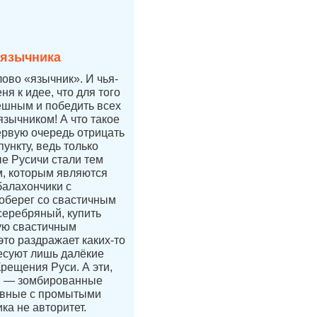
 язычника
лово «язычник». И чья-
ня к идее, что для того
ешным и победить всех
язычником! А что такое
ервую очередь отрицать
ункту, ведь только
е Русичи стали тем
, которым являются
балахончики с
 оберег со свастичным
 серебряный, купить
ую свастичным
это раздражает каких-то
есуют лишь далёкие
Крещения Руси. А эти,
и — зомбированные
авные с промытыми
ка не авторитет.