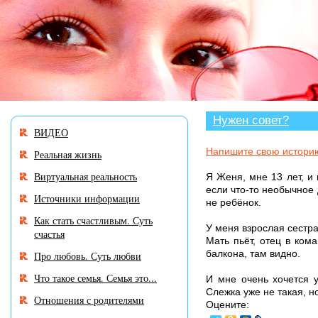
В разделе «Нужен совет?» много историй, ав
Нужен совет?
ВИДЕО
Напишите свою истори
Реальная жизнь
Виртуальная реальность
Я Женя, мне 13 лет, и
если что-то необычное 
Источники информации
не ребёнок.
Как стать счастливым. Суть
У меня взрослая сестра,
счастья
Мать пьёт, отец в ком
балкона, там видно.
Про любовь. Суть любви
Что такое семья. Семья это...
И мне очень хочется у
Слежка уже не такая, н
Отношения с родителями
Оцените: