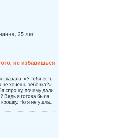
анна, 25 лет
того, не избавишься
 сказала: «У тебя есть
но не хочешь ребёнка?»
бя спрошу, почему дали
р? Ведь я готова была
 крошку. Но я не ушла...