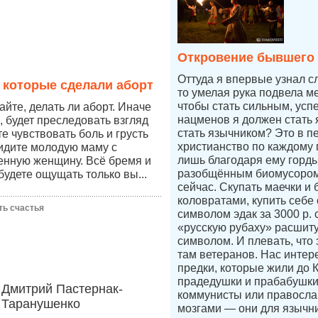
Откровение бывшего
Оттуда я впервые узнал с
 которые сделали аборт
то умелая рука подвела ме
чтобы стать сильным, усп
йте, делать ли аборт. Иначе
нацменов я должен стать 
, будет преследовать взгляд
стать язычником? Это в п
те чувствовать боль и грусть
христианство по каждому п
видите молодую маму с
лишь благодаря ему горды
енную женщину. Всё бремя и
разобщённым биомусором
будете ощущать только вы...
сейчас. Скупать маечки и 
коловратами, купить себе
ть счастья
символом эдак за 3000 р.
«русскую рубаху» расшит
символом. И плевать, что 
там ветеранов. Нас интер
предки, которые жили до 
прадедушки и прабабушк
Дмитрий Пастернак-
коммунисты или правосл
Таранушенко
мозгами — они для язычни