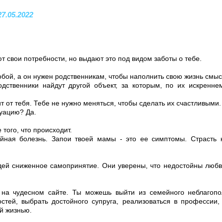
27.05.2022
 свои потребности, но выдают это под видом заботы о тебе.
обой, а он нужен родственникам, чтобы наполнить свою жизнь смы
одственники найдут другой объект, за которым, по их искренн
т от тебя. Тебе не нужно меняться, чтобы сделать их счастливыми.
уацию? Да.
того, что происходит.
ейная болезнь. Запои твоей мамы - это ее симптомы. Страсть 
ей сниженное самопринятие. Они уверены, что недостойны любв
на чудесном сайте. Ты можешь выйти из семейного неблагоп
стей, выбрать достойного супруга, реализоваться в профессии,
й жизнью.