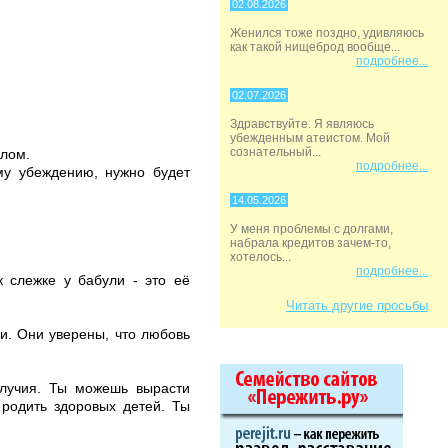
02.08.2026
Женился тоже поздно, удивляюсь
как такой нищеброд вообще...
подробнее...
02.07.2026
Здравствуйте. Я являюсь
убежденным атеистом. Мой
сознательный...
слом.
подробнее...
ему убеждению, нужно будет
14.05.2026
У меня проблемы с долгами,
набрала кредитов зачем-то,
хотелось...
подробнее...
к слежке у бабули - это её
Читать другие просьбы
и. Они уверены, что любовь
олучия. Ты можешь вырасти
 родить здоровых детей. Ты