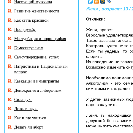
Настоящий мужчина
Женя , возраст: 13 / 
Развитие женственности
Отклики:
Как стать красивой
Про дружбу
Женя, привет.
Взрослые удовлетворяют
Мастурбация и порнография
Такое вызывает злость.
Контроль нужен не за т
Гомосексуализм
Если ты уедешь, то р
Самоутверждение, успех
следить.
Их поведение не зависи
Патриотизм и Национальный
Возможно изменить сит
вопрос
Необходимо понимание 
Кавказцы и иммигранты
Алкоголизм - это сем
симптомы и так далее.
Демократия и либерализм
Сила духа
У детей зависимых люд
надо заслужить.
Ложь в науке
Женя, ты находишься 
Как и где учиться
девушкой без зависимо
можешь жить счастливо
Делать ли аборт