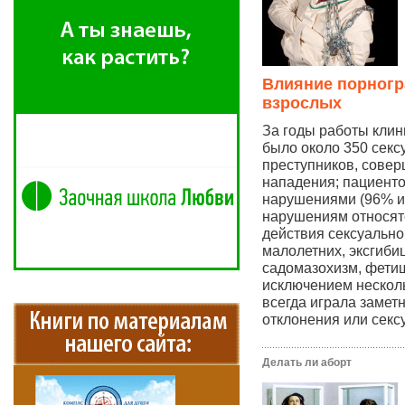
Влияние порногр
взрослых
За годы работы клин
было около 350 секс
преступников, сове
нападения; пациенто
нарушениями (96% из
нарушениям относят
действия сексуально
малолетних, эксгиби
садомазохизм, фетиш
исключением нескол
всегда играла замет
отклонения или секс
Делать ли аборт