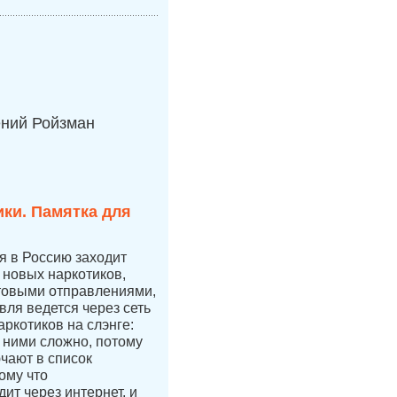
ений Ройзман
ки. Памятка для
ая в Россию заходит
новых наркотиков,
чтовыми отправлениями,
вля ведется через сеть
аркотиков на слэнге:
с ними сложно, потому
ючают в список
ому что
ит через интернет, и