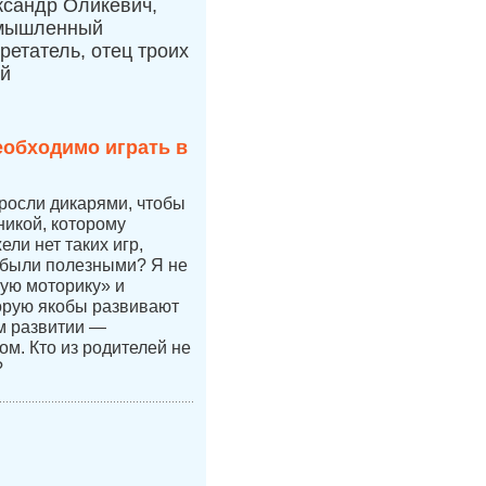
ксандр Оликевич,
мышленный
ретатель, отец троих
ей
еобходимо играть в
 росли дикарями, чтобы
никой, которому
ли нет таких игр,
 были полезными? Я не
ую моторику» и
орую якобы развивают
ом развитии —
ом. Кто из родителей не
?