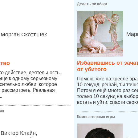
Делать ли аборт
Мари
Морган Скотт Пек
Избавившись от зача
ство
от убитого
о действие, деятельность.
еще к одному серьезному
Помню, уже на кресле врач
сительно любви, которое
10 секунд, решай, ты точ
 рассмотреть. Реальная
Потом я ещё много раз се
.
только 10 секунд на выбо
встать и уйти, спасти свою
ия
Компьютерные игры
Виктор Клайн,