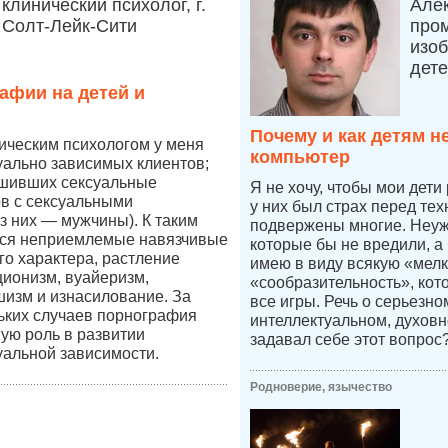
клинический психолог, г.
Але
Солт-Лейк-Сити
про
изоб
дет
афии на детей и
Почему и как детям н
ическим психологом у меня
компьютер
уально зависимых клиентов;
ршивших сексуальные
Я не хочу, чтобы мои дети
в с сексуальными
у них был страх перед тех
 них — мужчины). К таким
подвержены многие. Неуже
ся неприемлемые навязчивые
которые бы не вредили, а
го характера, растление
имею в виду всякую «мелк
ционизм, вуайеризм,
«сообразительность», кот
изм и изнасилование. За
все игры. Речь о серьезн
ьких случаев порнография
интеллектуальном, духовн
ную роль в развитии
задавал себе этот вопрос
уальной зависимости.
Родноверие, язычество