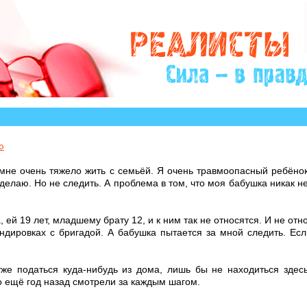
торы которых остро нуждаются в Вашем участии и сове
ю
 мне очень тяжело жить с семьёй. Я очень травмоопасный ребёно
делаю. Но не следить. А проблема в том, что моя бабушка никак не
 ей 19 лет, младшему брату 12, и к ним так не относятся. И не отн
андировках с бригадой. А бабушка пытается за мной следить. Есл
же податься куда-нибудь из дома, лишь бы не находиться здесь
о ещё год назад смотрели за каждым шагом.