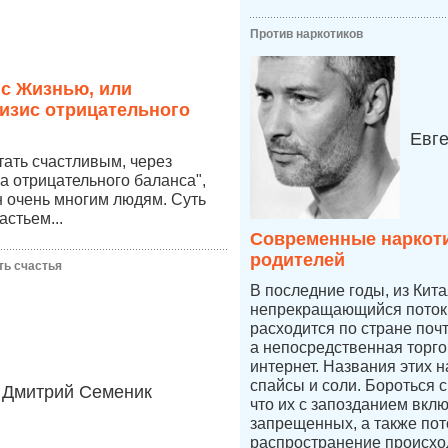
Против наркотиков
 с Жизнью, или
изис отрицательного
Евг
стать счастливым, через
а отрицательного баланса",
 очень многим людям. Суть
астьем...
Современные наркоти
родителей
ть счастья
В последние годы, из Кит
непрекращающийся поток 
расходится по стране по
а непосредственная торго
интернет. Названия этих н
спайсы и соли. Бороться 
Дмитрий Семеник
что их с запозданием вкл
запрещенных, а также пот
распространение происход