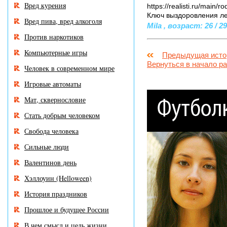
Вред курения
https://realisti.ru/main
Ключ выздоровления ле
Вред пива, вред алкоголя
Mila , возраст: 26 / 2
Против наркотиков
Компьютерные игры
Предыдущая исто
Вернуться в начало р
Человек в современном мире
Игровые автоматы
Мат, сквернословие
Стать добрым человеком
Свобода человека
Сильные люди
Валентинов день
Хэллоуин (Helloween)
История праздников
Прошлое и будущее России
В чем смысл и цель жизни