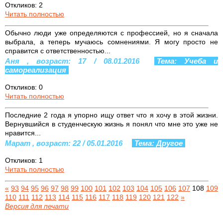
Откликов: 2
Читать полностью
Обычно люди уже определяются с профессией, но я сначала
выбрала, а теперь мучаюсь сомнениями. Я могу просто не
справится с ответственностью...
Аня , возраст: 17 / 08.01.2016
Тема: Учеба и
самореализация
Откликов: 0
Читать полностью
Последние 2 года я упорно ищу ответ что я хочу в этой жизни.
Вернувшийся в студенческую жизнь я понял что мне это уже не
нравится...
Марат , возраст: 22 / 05.01.2016
Тема: Другое
Откликов: 1
Читать полностью
«
93
94
95
96
97
98
99
100
101
102
103
104
105
106
107
108
109
110
111
112
113
114
115
116
117
118
119
120
121
122
»
Версия для печати