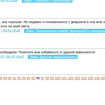
 04.01.2018
Тема: Счастье и несчастье
 она хорошая. Но недавно я познакомился с девушкой и она мне о
хоть на край света...
/ 03.01.2018
Тема: Отношения между мужчиной и женщи
коблудием. Помогите мне избавиться от дурной зависимости.
3 / 03.01.2018
Тема: Другие зависимости
88
89
90
91
92
93
94
95
96
97
98
99
100
101
102
103
104
105
106
10