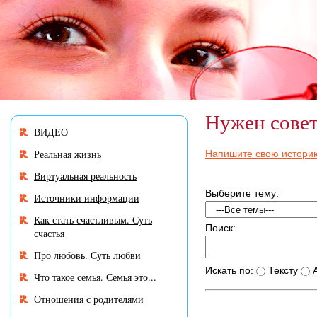
В
разделе
«Нужен
совет?»
много
историй,
авторы
Нужен сове
которых
ВИДЕО
остро
нуждаются
Реальная жизнь
Напишите свою истори
в
Виртуальная реальность
Вашем
участии
Выберите тему:
Источники информации
и
Как стать счастливым. Суть
совете.
Поиск:
счастья
Про любовь. Суть любви
Искать по:
Тексту
А
Что такое семья. Семья это...
Отношения с родителями