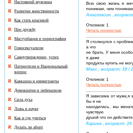
Настоящий мужчина
Всю свою жизнь я меч
понимаю, чем понимаю. 
Развитие женственности
Анастасия , возраст:
Как стать красивой
Откликов: 1
Про дружбу
Читать полностью
Мастурбация и порнография
Я столкнулся с проблем
а что
Гомосексуализм
не брать. У меня особо
Самоутверждение, успех
я даже
продукты купить не мог
Патриотизм и Национальный
Макс , возраст: 19 / 
вопрос
Откликов: 1
Кавказцы и иммигранты
Читать полностью
Демократия и либерализм
Я зависима от мужа,я 
Сила духа
бы я не
находилась.. мы женаты
Ложь в науке
чувствую
Как и где учиться
душой что он действит
Карина , возраст: 24 
Делать ли аборт