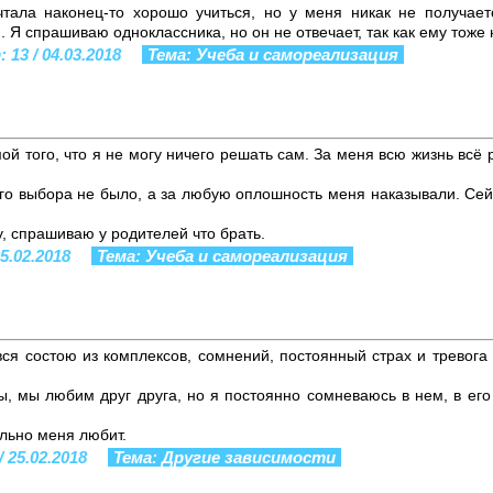
тала наконец-то хорошо учиться, но у меня никак не получает
Я спрашиваю одноклассника, но он не отвечает, так как ему тоже 
 13 / 04.03.2018
Тема: Учеба и самореализация
ой того, что я не могу ничего решать сам. За меня всю жизнь всё 
го выбора не было, а за любую оплошность меня наказывали. Сейч
у, спрашиваю у родителей что брать.
25.02.2018
Тема: Учеба и самореализация
вся состою из комплексов, сомнений, постоянный страх и тревога
, мы любим друг друга, но я постоянно сомневаюсь в нем, в его с
ельно меня любит.
/ 25.02.2018
Тема: Другие зависимости