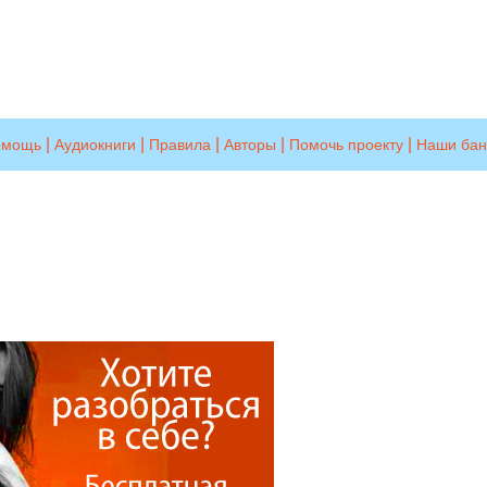
|
|
|
|
|
омощь
Аудиокниги
Правила
Авторы
Помочь проекту
Наши ба