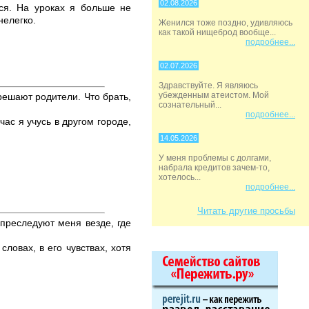
02.08.2026
ся. На уроках я больше не
нелегко.
Женился тоже поздно, удивляюсь
как такой нищеброд вообще...
подробнее...
02.07.2026
Здравствуйте. Я являюсь
убежденным атеистом. Мой
решают родители. Что брать,
сознательный...
подробнее...
ас я учусь в другом городе,
14.05.2026
У меня проблемы с долгами,
набрала кредитов зачем-то,
хотелось...
подробнее...
Читать другие просьбы
 преследуют меня везде, где
ловах, в его чувствах, хотя