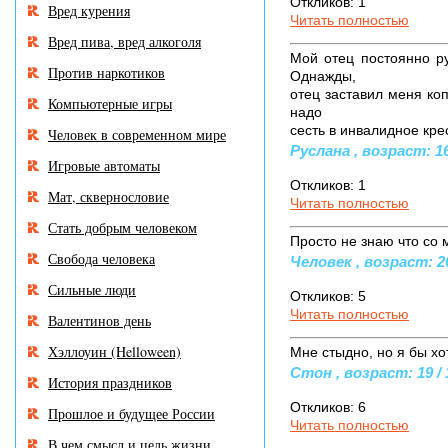
Откликов: 1
Вред курения
Читать полностью
Вред пива, вред алкоголя
Мой отец постоянно руг
Против наркотиков
Однажды,
отец заставил меня коп
Компьютерные игры
надо
сесть в инвалидное крес
Человек в современном мире
Руслана , возраст: 16
Игровые автоматы
Откликов: 1
Мат, сквернословие
Читать полностью
Стать добрым человеком
Просто не знаю что со 
Свобода человека
Человек , возраст: 26
Сильные люди
Откликов: 5
Читать полностью
Валентинов день
Хэллоуин (Helloween)
Мне стыдно, но я бы хо
Стон , возраст: 19 / 
История праздников
Откликов: 6
Прошлое и будущее России
Читать полностью
В чем смысл и цель жизни