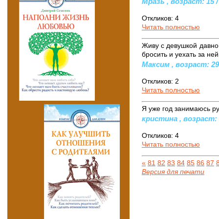
Мразь , возраст: 15 /
Откликов: 4
Читать полностью
Живу с девушкой давно,
бросить и уехать за ней 
Максим , возраст: 29 
Откликов: 2
Читать полностью
Я уже год занимаюсь ру
кристина , возраст: 1
Откликов: 4
Читать полностью
«
81
82
83
84
85
86
87
Версия для печати