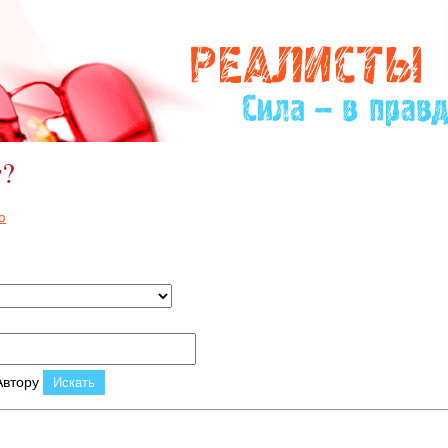
т?
ю
втору