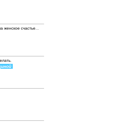
а женское счастье...
елать.
щиной