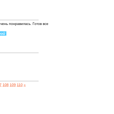
чень понравилась. Готов все
ной
7
108
109
110
»