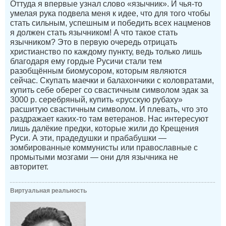
Оттуда я впервые узнал слово «язычник». И чья-то
умелая рука подвела меня к идее, что для того чтобы
стать сильным, успешным и победить всех нацменов
я должен стать язычником! А что такое стать
язычником? Это в первую очередь отрицать
христианство по каждому пункту, ведь только лишь
благодаря ему гордые Русичи стали тем
разобщённым биомусором, которым являются
сейчас. Скупать маечки и балахончики с коловратами,
купить себе оберег со свастичным символом эдак за
3000 р. серебряный, купить «русскую рубаху»
расшитую свастичным символом. И плевать, что это
раздражает каких-то там ветеранов. Нас интересуют
лишь далёкие предки, которые жили до Крещения
Руси. А эти, прадедушки и прабабушки —
зомбированные коммунисты или православные с
промытыми мозгами — они для язычника не
авторитет.
Виртуальная реальность