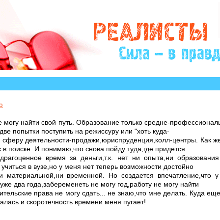
?» много историй, авторы которых остро нуждаются в 
ю
е могу найти свой путь. Образование только средне-профессиональ
две попытки поступить на режиссуру или "хоть куда-
а сферу деятельности-продажи,юриспруденция,колл-центры. Как ж
 в поиске. И понимаю,что снова пойду туда,где придется
драгоценное время за деньги,т.к. нет ни опыта,ни образовани
у учиться в вузе,но у меня нет теперь возможности достойно
ни материальной,ни временной. Но создается впечатление,что 
 уже два года,забеременеть не могу год,работу не могу найти
тельские права не могу сдать... не знаю,что мне делать. Куда еще
талась и скоротечность времени меня пугает!