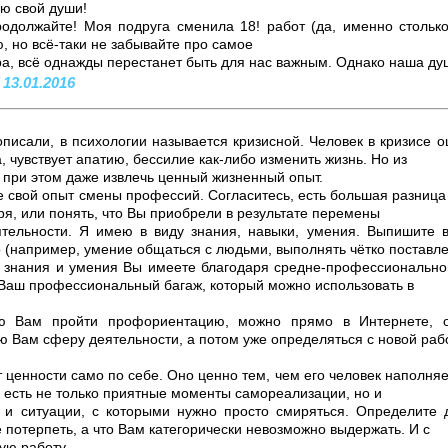
ю свой души!
одолжайте! Моя подруга сменила 18! работ (да, именно столько
, но всё-таки не забывайте про самое
ера, всё однажды перестанет быть для нас важным. Однако наша ду
 13.01.2016
описали, в психологии называется кризисной. Человек в кризисе
а, чувствует апатию, бессилие как-либо изменить жизнь. Но из
 при этом даже извлечь ценный жизненный опыт.
 свой опыт смены профессий. Согласитесь, есть большая разница в
я, или понять, что Вы приобрели в результате перемены
тельности. Я имею в виду знания, навыки, умения. Выпишите в
 (например, умение общаться с людьми, выполнять чётко поставл
кие знания и умения Вы имеете благодаря средне-профессиональн
о Ваш профессиональный багаж, который можно использовать в
ую Вам пройти профориентацию, можно прямо в Интернете, о
 Вам сферу деятельности, а потом уже определяться с новой рабо
 ценности само по себе. Оно ценно тем, чем его человек наполняет.
е есть не только приятные моменты самореализации, но и
 и ситуации, с которыми нужно просто смиряться. Определите 
 потерпеть, а что Вам категорически невозможно выдержать. И с
ую работу.