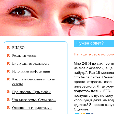
В разделе «Нужен совет
Нужен совет?
ВИДЕО
Напишите свою истори
Реальная жизнь
Виртуальная реальность
Мне 24! Я до сих пор н
не мое оказалось),еще 
Источники информации
нибудь". Раз 15 менял
Это была пытка. Сейчас
Как стать счастливым. Суть
просто отдавать свое 
счастья
интересного. Я так хоч
подготовиться к ЕГЭ-
Про любовь. Суть любви
поступить в вуз не могу
Что такое семья. Семья это...
хорошую,я даже на води
сделать! Я просто запу
Отношения с родителями
Оцените: