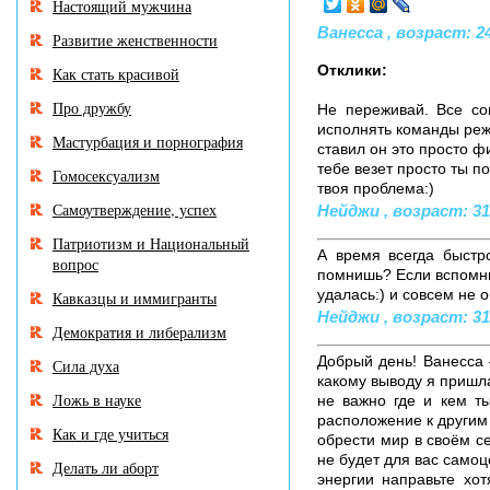
Настоящий мужчина
Ванесса , возраст: 24
Развитие женственности
Отклики:
Как стать красивой
Про дружбу
Не переживай. Все со
исполнять команды реж
Мастурбация и порнография
ставил он это просто ф
тебе везет просто ты по
Гомосексуализм
твоя проблема:)
Самоутверждение, успех
Нейджи , возраст: 31 
Патриотизм и Национальный
А время всегда быстр
вопрос
помнишь? Если вспомни
удалась:) и совсем не 
Кавказцы и иммигранты
Нейджи , возраст: 31 
Демократия и либерализм
Добрый день! Ванесса 
Сила духа
какому выводу я пришла
Ложь в науке
не важно где и кем ты
расположение к другим
Как и где учиться
обрести мир в своём с
не будет для вас само
Делать ли аборт
энергии направьте хо