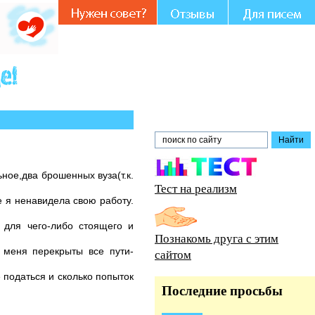
Вашем участии и совете.
ное,два брошенных вуза(т.к.
Тест на реализм
е я ненавидела свою работу.
я для чего-либо стоящего и
Познакомь друга с этим
у меня перекрыты все пути-
сайтом
 податься и сколько попыток
Последние просьбы