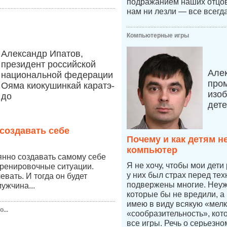
подражанием наших отцов,
нам ни лезли — все всегд
Компьютерные игры
Александр Ипатов,
президент российской
Але
национальной федерации
про
Ояма киокушинкай каратэ-
изоб
до
дет
создавать себе
Почему и как детям н
компьютер
янно создавать самому себе
Я не хочу, чтобы мои дети
тренировочные ситуации.
у них был страх перед тех
вать. И тогда он будет
подвержены многие. Неуже
ужчина...
которые бы не вредили, а
имею в виду всякую «мелк
...
«сообразительность», кот
все игры. Речь о серьезн