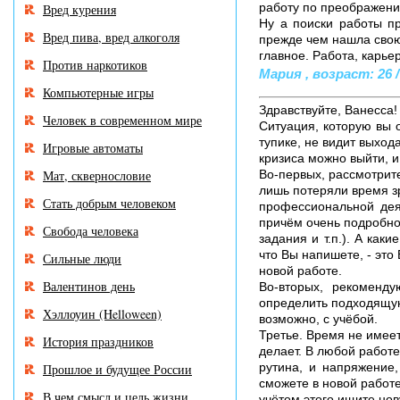
работу по преображени
Вред курения
Ну а поиски работы пр
Вред пива, вред алкоголя
прежде чем нашла свою
главное. Работа, карь
Против наркотиков
Мария , возраст: 26 /
Компьютерные игры
Здравствуйте, Ванесса!
Человек в современном мире
Ситуация, которую вы 
тупике, не видит выход
Игровые автоматы
кризиса можно выйти, и
Мат, сквернословие
Во-первых, рассмотрите
лишь потеряли время зр
Стать добрым человеком
профессиональной дея
причём очень подробно
Свобода человека
задания и т.п.). А ка
что Вы напишете, - эт
Сильные люди
новой работе.
Валентинов день
Во-вторых, рекоменд
определить подходящую
Хэллоуин (Helloween)
возможно, с учёбой.
Третье. Время не имеет
История праздников
делает. В любой работ
рутина, и напряжение,
Прошлое и будущее России
сможете в новой работе
В чем смысл и цель жизни
учётом этого ищите нов