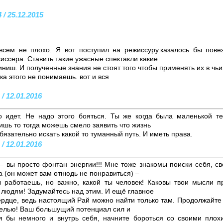
 / 25.12.2015
всем не плохо. Я вот поступил на режиссуру.казалось бы пове
иссера. Ставить такие ужасные спектакли какие
иниш. И полученные знания не стоят того чтобы применять их в чьи
ка этого не понимаешь. вот и вся
/ 12.01.2016
о идет. Не надо этого бояться. Ты же когда была маленькой т
шь то тогда можешь смело заявить что жизнь
обязательно искать какой то туманный путь. И иметь права.
/ 12.01.2016
– вы просто фонтан энергии!!! Мне тоже знакомы поиски себя, с
 (он может вам отнюдь не понравиться) –
 работаешь, но важно, какой ты человек! Каковы твои мысли п
 людям! Задумайтесь над этим. И ещё главное
ердце, ведь настоящий Рай можно найти только там. Продолжайте 
целью! Ваш большущий потенциал сил и
тя бы немного и внутрь себя, начните бороться со своими пло