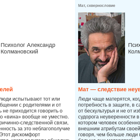
Мат, сквернословие
Психолог Александр
Пси
Колмановский
Кол
елей
Мат — следствие неу
 люди испытывают тот или
Люди чаще матерятся, ког
бщении с родителями и от
потребность в защите, в 
ь не приходится говорить о
от бескультурья и не от из
во «вина» вообще не уместно.
судорога неуверенности в 
причинно-следственной связи,
котором человек особенно
енность за это неблагополучие
внешним атрибутам своей
 Этот дискомфорт
говоря, чем больше люди 