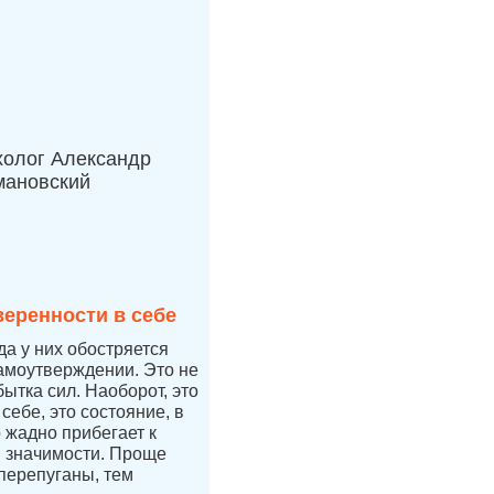
холог Александр
мановский
веренности в себе
да у них обостряется
самоутверждении. Это не
бытка сил. Наоборот, это
себе, это состояние, в
 жадно прибегает к
 значимости. Проще
перепуганы, тем