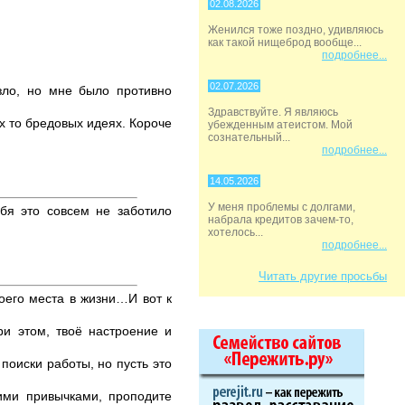
02.08.2026
Женился тоже поздно, удивляюсь
как такой нищеброд вообще...
подробнее...
02.07.2026
зло, но мне было противно
Здравствуйте. Я являюсь
х то бредовых идеях. Короче
убежденным атеистом. Мой
сознательный...
подробнее...
14.05.2026
У меня проблемы с долгами,
ебя это совсем не заботило
набрала кредитов зачем-то,
хотелось...
подробнее...
Читать другие просьбы
воего места в жизни…И вот к
ри этом, твоё настроение и
поиски работы, но пусть это
хими привычками, проподите