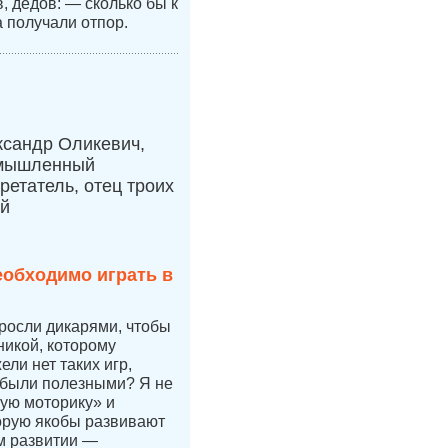
 дедов: — сколько бы к
а получали отпор.
ксандр Оликевич,
мышленный
ретатель, отец троих
ей
еобходимо играть в
 росли дикарями, чтобы
никой, которому
ли нет таких игр,
 были полезными? Я не
ую моторику» и
орую якобы развивают
ом развитии —