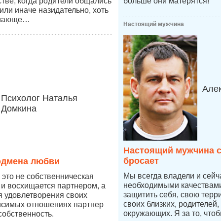
стве, когда родители общались
больше они матерятся!
к или иначе назидательно, хоть
имающе…
Настоящий мужчина
Але
Психолог Наталья
Домкина
Настоящий мужчина с
бросает
одмена любви
Мы всегда владели и сей
это не собственническая
необходимыми качествами,
 и восхищается партнером, а
защитить себя, свою терр
ля удовлетворения своих
своих близких, родителей,
висимых отношениях партнер
окружающих. Я за то, что
собственность.