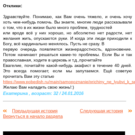
Отклики:
Здравствуйте. Понимаю, как Вам очень тяжело, и очень хочу
хоть чем-нибудь помочь. Вы знаете, многие люди рассказывали
о том, что в их жизни было много проблем, трудностей
или вроде всё у них хорошо, но абсолютно нет радости, нет
желания жить, опускаются руки. И когда эти люди приходили к
Богу, всё кардинально менялось. Пусть не сразу. В
первую очередь появляется жизнерадостность, вдохновение.
Потом начинают решаться какие-то проблемы. Если Вы и так
православная, ходите в церковь и т.д.,прочитайте
Евагелие, почитайте какой-нибудь акафист в течение 40 дней.
Это всегда помогает, если мы запутаемся. Ещё советую
прочитать Вам эту статью
https://www.pobedish.ru/main/samopoznanie/prichiny_ne_lyubvi_k_
Желаю Вам наладить свою жизнь!:)
Екатерина , возраст: 32 / 24.01.2016
Предыдущая история
Следующая история
Вернуться в начало раздела