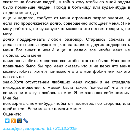
хватает на близких людей, я тайно хочу чтобы со мной рядом
было поменьше людей. Поход в больницу или куда-нибудь в
людное место, да
еще и надолго, требует от меня огромных затрат энергии, и,
если это продолжается долго, совершенно истощает меня. Я не
могу работать, не чувствую что можно а что нельзя говорить, не
могу
долго поддерживать любой разговор. Стараюсь сбежать и
делаю это очень неуклюже, что заставляет других подозревать
меня Бог знает в чем.И еще: я делаю все чтобы меня не
любили. Если меня
начинают любить, я сделаю все чтобы этого не было. Наверное
правильно было бы про меня сказать что я не верю что меня
можно любить, хотя я понимаю что это моя фобия или как это
назвать не
знаю.Хотя отсутствием любящих меня людей я не страдала
никогда,отношения с мамой были такого "качества" что я не
верила ни в какую любовь ко мне. Я не знаю как себе помочь.
Мне бы
поговорить с кем-нибудь чтобы он посмотрел со стороны, или
пройти тест. Если можете помогите мне.
Оцените:
зизифус , возраст: 51 / 21.12.2015