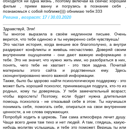
обходится ни одна жизнь , поэтому включай ка сейчас хороший
фильм , прими ванну и погрузись в познание себя ,
познакомься с собой поближе)))) обнимаю тебя:333
Регина , возраст: 17 / 30.03.2020
Здравствуй, Эля!
Ты многое выразила в своём недлинном письме. Очень
верится, что тебе одиноко и ты неуверенно себя чувствуешь!
Это частая история, когда внешне все благополучно, а внутри
раздирают конфликты и живёшь несчастливо. Доверяй своим
внутренним ощущениям - они дают важную информацию о
тебе. Это не значит, что нужно жить ими, но разобраться в них,
понять, чего тебе не хватает - это твоя задача. Почитай
материалы этого сайта и родственных ему. Здесь
сконцентрированно много важной информации.
Также, было бы здорово найти психологическую поддержку - это
может быть хороший психолог, принимающая подруга, кто-то из
родных, кому ты доверяешь. У тебя замечательный возраст,
чтобы взрослеть! Поэтому, если будет нужна длительная
помощь психолога - не отказывай себе в этом. Ты научишься
понимать себя, помогать себе, опираться на свои внутренние
ценности, а не слова окружающих.
Попробуй ходить в церковь. Там сама атмосфера лечит душу.
Чаще всего днем там тихо и нет людей. А там, глядишь, какую-
нибудь молитву услышишь, и тебе это поможет. Веришь ты или