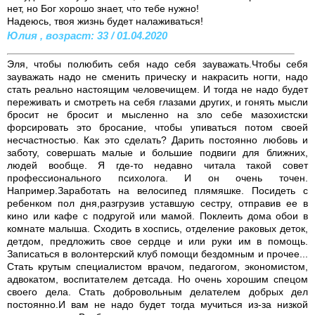
нет, но Бог хорошо знает, что тебе нужно!
Надеюсь, твоя жизнь будет налаживаться!
Юлия , возраст: 33 / 01.04.2020
Эля, чтобы полюбить себя надо себя зауважать.Чтобы себя
зауважать надо не сменить прическу и накрасить ногти, надо
стать реально настоящим человечищем. И тогда не надо будет
переживать и смотреть на себя глазами других, и гонять мысли
бросит не бросит и мысленно на зло себе мазохистски
форсировать это бросание, чтобы упиваться потом своей
несчастностью. Как это сделать? Дарить постоянно любовь и
заботу, совершать малые и большие подвиги для ближних,
людей вообще. Я где-то недавно читала такой совет
профессионального психолога. И он очень точен.
Например.Заработать на велосипед плямяшке. Посидеть с
ребенком пол дня,разгрузив уставшую сестру, отправив ее в
кино или кафе с подругой или мамой. Поклеить дома обои в
комнате малыша. Сходить в хоспись, отделение раковых деток,
детдом, предложить свое сердце и или руки им в помощь.
Записаться в волонтерский клуб помощи бездомным и прочее...
Стать крутым специалистом врачом, педагогом, экономистом,
адвокатом, воспитателем детсада. Но очень хорошим спецом
своего дела. Стать добровольным делателем добрых дел
постоянно.И вам не надо будет тогда мучиться из-за низкой