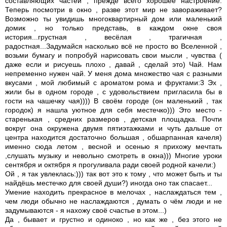
составляющих частей , прежде всего хорошее настроение.
Теперь посмотри в окно , разве этот мир не завораживает?
Возможно ты увидишь многоквартирный дом или маленький
домик , но только представь, в каждом окне своя
история...грустная , весёлая , трагичная ,
радостная...Задумайся насколько всё не просто во Вселенной ,
возьми бумагу и попробуй нарисовать свои мысли , чувства (
даже если и рисуешь плохо , давай , сделай это) Чай. Нам
непременно нужен чай. У меня дома множество чая с разными
вкусами , мой любимый с ароматом рома и фруктами:3 Эх ,
жили бы в одном городе , с удовольствием пригласила бы в
гости на чашечку чая)))) В своём городе (он маленький , так
городок) я нашла уютное для себя местечко))) Это место -
старенькая , средних размеров , детская площадка. Почти
вокруг она окружена двумя пятиэтажками и чуть дальше от
центра находится достаточно большая , обшарпанная качеля)
именно сюда летом , весной и осенью я прихожу мечтать
,слушать музыку и невольно смотреть в окна))) Многие уроки
сентября и октября я прогуливала ради своей родной качели:)
Ой , я так увлеклась:))) так вот это к тому , что может быть и ты
найдёшь местечко для своей души?) иногда оно так спасает...
Умение находить прекрасное в мелочах , наслаждаться тем ,
чем люди обычно не наслаждаются , думать о чём люди и не
задумываются - я нахожу своё счастье в этом...)
Да , бывает и грустно и одиноко , но как же , без этого не