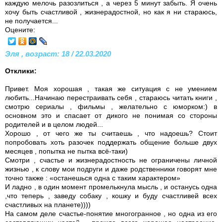
каждую мелочь разозлиться , а через 5 минут забыть. Я очень
хочу быть счастливой , жизнерадостной, но как я ни стараюсь,
не получается...
Оцените:
Эля , возраст: 18 / 22.03.2020
Отклики:
Привет. Моя хорошая , такая же ситуация с не умением
любить...Начинаю перестраивать себя , стараюсь читать книги ,
смотрю сериалы , фильмы , желательно с юморком:) в
основном это и спасает от дикого не понимая со стороны
родителей и в целом людей...
Хорошо , от чего же ты считаешь , что надоешь? Стоит
попробовать хоть разочек поддержать общение больше двух
месяцев , попытка не пытка всё-таки)
Смотри , счастье и жизнерадостность не ограничены личной
жизнью , к слову мои подруги и даже родственники говорят мне
точно также : «останешься одна с таким характером»
И ладно , в один момент промелькнула мысль , и останусь одна
,что теперь , заведу собаку , кошку и буду счастливей всех
счастливых на планете))))
На самом деле счастье-понятие многогранное , но одна из его