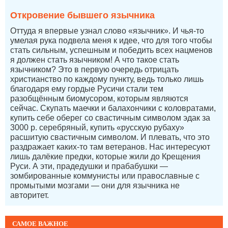
Откровение бывшего язычника
Оттуда я впервые узнал слово «язычник». И чья-то
умелая рука подвела меня к идее, что для того чтобы
стать сильным, успешным и победить всех нацменов
я должен стать язычником! А что такое стать
язычником? Это в первую очередь отрицать
христианство по каждому пункту, ведь только лишь
благодаря ему гордые Русичи стали тем
разобщённым биомусором, которым являются
сейчас. Скупать маечки и балахончики с коловратами,
купить себе оберег со свастичным символом эдак за
3000 р. серебряный, купить «русскую рубаху»
расшитую свастичным символом. И плевать, что это
раздражает каких-то там ветеранов. Нас интересуют
лишь далёкие предки, которые жили до Крещения
Руси. А эти, прадедушки и прабабушки —
зомбированные коммунисты или православные с
промытыми мозгами — они для язычника не
авторитет.
САМОЕ ВАЖНОЕ