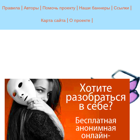
|
|
|
|
|
Правила
Авторы
Помочь проекту
Наши баннеры
Ссылки
|
|
Карта сайта
О проекте