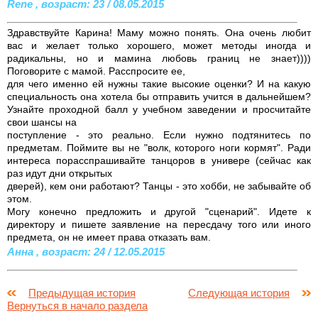
Rene , возраст: 23 / 08.05.2015
Здравствуйте Карина! Маму можно понять. Она очень любит
вас и желает только хорошего, может методы иногда и
радикальны, но и мамина любовь границ не знает))))
Поговорите с мамой. Расспросите ее,
для чего именно ей нужны такие высокие оценки? И на какую
специальность она хотела бы отправить учится в дальнейшем?
Узнайте проходной балл у учебном заведении и просчитайте
свои шансы на
поступление - это реально. Если нужно подтянитесь по
предметам. Поймите вы не "волк, которого ноги кормят". Ради
интереса порасспрашивайте танцоров в универе (сейчас как
раз идут дни открытых
дверей), кем они работают? Танцы - это хобби, не забывайте об
этом.
Могу конечно предложить и другой "сценарий". Идете к
директору и пишете заявление на пересдачу того или иного
предмета, он не имеет права отказать вам.
Анна , возраст: 24 / 12.05.2015
Предыдущая история
Следующая история
Вернуться в начало раздела