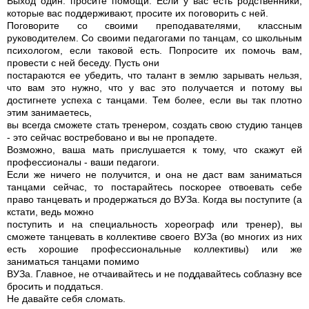
Выход один: просите помощи. Если у вас есть родственники,
которые вас поддерживают, просите их поговорить с ней.
Поговорите со своими преподавателями, классным
руководителем. Со своими педагогами по танцам, со школьным
психологом, если таковой есть. Попросите их помочь вам,
провести с ней беседу. Пусть они
постараются ее убедить, что талант в землю зарывать нельзя,
что вам это нужно, что у вас это получается и потому вы
достигнете успеха с танцами. Тем более, если вы так плотно
этим занимаетесь,
вы всегда сможете стать тренером, создать свою студию танцев
- это сейчас востребовано и вы не пропадете.
Возможно, ваша мать прислушается к тому, что скажут ей
профессионалы - ваши педагоги.
Если же ничего не получится, и она не даст вам заниматься
танцами сейчас, то постарайтесь поскорее отвоевать себе
право танцевать и продержаться до ВУЗа. Когда вы поступите (а
кстати, ведь можно
поступить и на специальность хореограф или тренер), вы
сможете танцевать в коллективе своего ВУЗа (во многих из них
есть хорошие профессиональные коллективы) или же
заниматься танцами помимо
ВУЗа. Главное, не отчаивайтесь и не поддавайтесь соблазну все
бросить и поддаться.
Не давайте себя сломать.