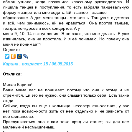
обман узнала, когда позвонила классному руководителю. И
лишила танцев и поступления, то есть забрала танцевальную
форму и запретила мне ходить. Ей главное - высшее
образование. А для меня танцы - это жизнь. Танцую я с детства
и всё, чем занимаюсь, ей не нравиться. Она против танцев,
театра, конкурсов и всех концертов. А у
меня 9, 10, 14 выступления. Я не знаю, что мне делать. Я уже
извинялась, она не простила. И я её понимаю. Но почему она
меня не понимает?
Оцените:
Карина , возраст: 15 / 06.05.2015
Отклики:
Милая Карина!
Ваша мама вас не понимает, потому что она к этому и не
стремится. Ей это не нужно, она слышит только себя. Есть такие
люди.
Сейчас, когда вы еще школьница, несовершеннолетняя, у вас
нет пока возможности жить от нее отдельно и не зависеть от
нее финансово.
Прислушиваться она к вам тоже вряд ли станет, вы для нее
маленький несмышленыш.