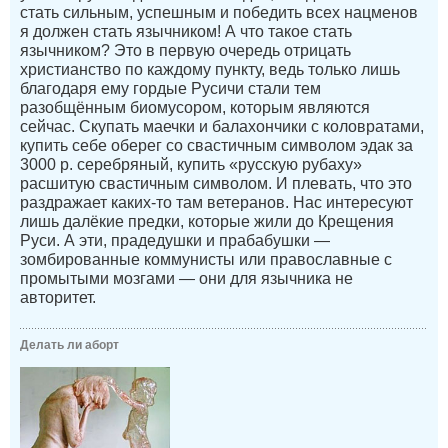
стать сильным, успешным и победить всех нацменов
я должен стать язычником! А что такое стать
язычником? Это в первую очередь отрицать
христианство по каждому пункту, ведь только лишь
благодаря ему гордые Русичи стали тем
разобщённым биомусором, которым являются
сейчас. Скупать маечки и балахончики с коловратами,
купить себе оберег со свастичным символом эдак за
3000 р. серебряный, купить «русскую рубаху»
расшитую свастичным символом. И плевать, что это
раздражает каких-то там ветеранов. Нас интересуют
лишь далёкие предки, которые жили до Крещения
Руси. А эти, прадедушки и прабабушки —
зомбированные коммунисты или православные с
промытыми мозгами — они для язычника не
авторитет.
Делать ли аборт