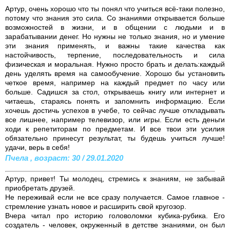
Артур, очень хорошо что ты понял что учиться всё-таки полезно,
потому что знания это сила. Со знаниями открывается больше
возможностей в жизни, и в общении с людьми и в
зарабатывании денег. Но нужны не только знания, но и умение
эти знания применять, и важны такие качества как
настойчивость, терпение, последовательность и сила
физическая и моральная. Нужно просто брать и делать:каждый
день уделять время на самообучение. Хорошо бы установить
четкое время, например на каждый предмет по часу или
больше. Садишся за стол, открываешь книгу или интернет и
читаешь, стараясь понять и запомнить информацию. Если
хочешь достичь успехов в учебе, то сейчас лучше откладывать
все лишнее, например телевизор, или игры. Если есть деньги
ходи к репетиторам по предметам. И все твои эти усилия
обязательно принесут результат, ты будешь учиться лучше!
удачи, верь в себя!
Пчела , возраст: 30 / 29.01.2020
Артур, привет! Ты молодец, стремись к знаниям, не забывай
приобретать друзей.
Не переживай если не все сразу получается. Самое главное -
стремление узнать новое и расширить свой кругозор.
Вчера читал про историю головоломки кубика-рубика. Его
создатель - человек, окруженный в детстве знаниями, он был