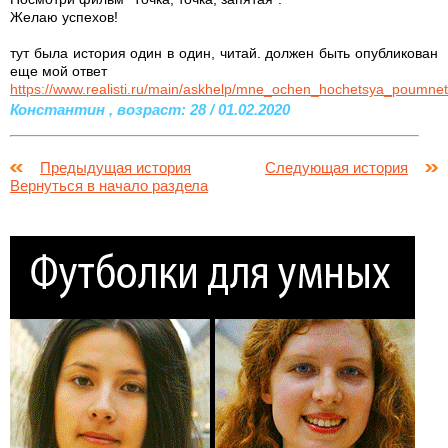
Желаю успехов!
тут была история один в один, читай. должен быть опубликован
еще мой ответ
https://www.realisti.ru/main/askhelp/mne_ochen_hochetsya_poumne
Константин , возраст: 28 / 01.02.2020
Предыдущая история
Следующая история
Вернуться в начало раздела