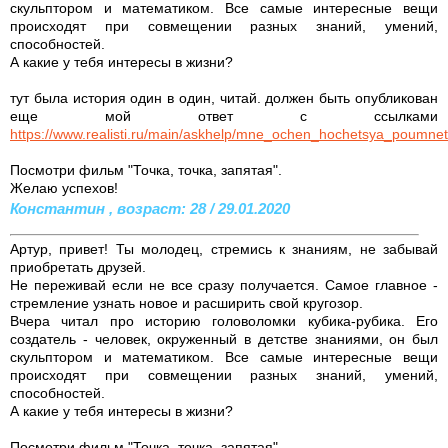
скульптором и математиком. Все самые интересные вещи
происходят при совмещении разных знаний, умений,
способностей.
А какие у тебя интересы в жизни?
тут была история один в один, читай. должен быть опубликован
еще мой ответ с ссылками
https://www.realisti.ru/main/askhelp/mne_ochen_hochetsya_poumne
Посмотри фильм "Точка, точка, запятая".
Желаю успехов!
Константин , возраст: 28 / 29.01.2020
Артур, привет! Ты молодец, стремись к знаниям, не забывай
приобретать друзей.
Не переживай если не все сразу получается. Самое главное -
стремление узнать новое и расширить свой кругозор.
Вчера читал про историю головоломки кубика-рубика. Его
создатель - человек, окруженный в детстве знаниями, он был
скульптором и математиком. Все самые интересные вещи
происходят при совмещении разных знаний, умений,
способностей.
А какие у тебя интересы в жизни?
Посмотри фильм "Точка, точка, запятая".