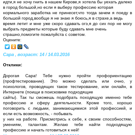
идти,я не хочу гнить в нашем Кирове,я хотела бы уехать далеко
в город большой,но если я выберу профессию которая
нормального заработка не принесет,что тогда зачем я поеду в
большой город,вообще я не знаю я боюсь,я в страхе,а ведь
время летит и мне уже скоро сдавать огэ,я до сих пор не могу
выбрать предметы которые буду сдавать мне очень
страшно,помогите пожалуйста с советом.
Оцените:
Сара , возраст: 14 / 14.03.2016
Отклики:
Дорогая Сара! Тебе нужно пройти профориентацию
(профтестирование). Это можно сделать или очно, у
психологов, проводящих такое тестирование, или онлайн, в
Интернете (поищи в поисковике подходящие
сайты). Так ты сможешь подобрать походящую именно тебе
профессию и сферу деятельности. Кроме того, хорошо
поговорить с людьми, занимающимися этой профессией, и
если есть возможность, - побывать
у них на работе. Присмотрись к себе, к своим способностям,
умениям, талантам. Желаю тебе найти подходящую
профессию и начать готовиться к ней!