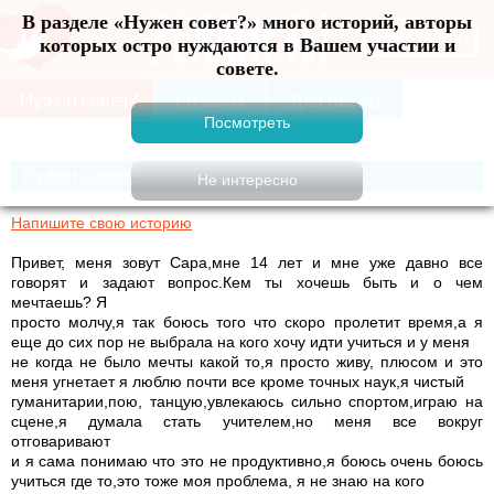
В разделе «Нужен совет?» много историй, авторы
Меню
которых остро нуждаются в Вашем участии и
совете.
Нужен совет?
Напишите свою историю
Привет, меня зовут Сара,мне 14 лет и мне уже давно все
говорят и задают вопрос.Кем ты хочешь быть и о чем
мечтаешь? Я
просто молчу,я так боюсь того что скоро пролетит время,а я
еще до сих пор не выбрала на кого хочу идти учиться и у меня
не когда не было мечты какой то,я просто живу, плюсом и это
меня угнетает я люблю почти все кроме точных наук,я чистый
гуманитарии,пою, танцую,увлекаюсь сильно спортом,играю на
сцене,я думала стать учителем,но меня все вокруг
отговаривают
и я сама понимаю что это не продуктивно,я боюсь очень боюсь
учиться где то,это тоже моя проблема, я не знаю на кого