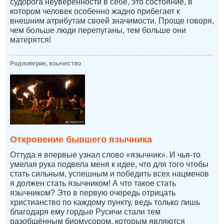
судорога неуверенности в себе, это состояние, в
котором человек особенно жадно прибегает к
внешним атрибутам своей значимости. Проще говоря,
чем больше люди перепуганы, тем больше они
матерятся!
Родноверие, язычество
Откровение бывшего язычника
Оттуда я впервые узнал слово «язычник». И чья-то
умелая рука подвела меня к идее, что для того чтобы
стать сильным, успешным и победить всех нацменов
я должен стать язычником! А что такое стать
язычником? Это в первую очередь отрицать
христианство по каждому пункту, ведь только лишь
благодаря ему гордые Русичи стали тем
разобщённым биомусором, которым являются