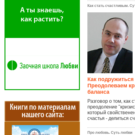
Как стать счастливым. Су
Как подружиться
Преодолеваем кр
баланса
Разговор о том, как 
преодоление "кризис
который свойственен
счастья - делиться сч
Про любовь. Суть любви