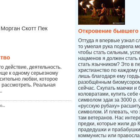
Морган Скотт Пек
Откровение бывшего
Оттуда я впервые узнал с
то умелая рука подвела ме
чтобы стать сильным, усп
ство
нацменов я должен стать 
стать язычником? Это в п
о действие, деятельность.
христианство по каждому п
еще к одному серьезному
лишь благодаря ему горды
сительно любви, которое
разобщённым биомусором
 рассмотреть. Реальная
сейчас. Скупать маечки и 
.
коловратами, купить себе
символом эдак за 3000 р.
«русскую рубаху» расшит
...
символом. И плевать, что 
там ветеранов. Нас интер
предки, которые жили до 
прадедушки и прабабушк
коммунисты или правосл