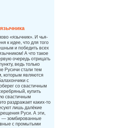
 язычника
лово «язычник». И чья-
ня к идее, что для того
ешным и победить всех
язычником! А что такое
ервую очередь отрицать
ункту, ведь только
е Русичи стали тем
, которым являются
балахончики с
 оберег со свастичным
 серебряный, купить
ую свастичным
это раздражает каких-то
есуют лишь далёкие
Крещения Руси. А эти,
и — зомбированные
авные с промытыми