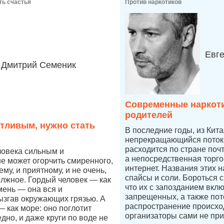
ть счастья
Против наркотиков
Евг
Дмитрий Семеник
Современные наркоти
родителей
стливым, нужно стать
В последние годы, из Кит
непрекращающийся поток 
расходится по стране по
ловека сильным и
а непосредственная торго
е может огорчить смиренного,
интернет. Названия этих н
ему, и приятному, и не очень,
спайсы и соли. Бороться 
олжное. Гордый человек — как
что их с запозданием вкл
мень — она вся и
запрещенных, а также пот
ызгав окружающих грязью. А
распространение происход
 как море: оно поглотит
организаторы сами не при
дно, и даже круги по воде не