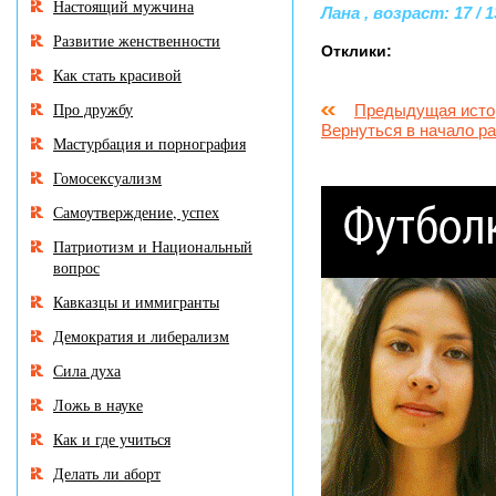
Настоящий мужчина
Лана , возраст: 17 / 1
Развитие женственности
Отклики:
Как стать красивой
Про дружбу
Предыдущая исто
Вернуться в начало р
Мастурбация и порнография
Гомосексуализм
Самоутверждение, успех
Патриотизм и Национальный
вопрос
Кавказцы и иммигранты
Демократия и либерализм
Сила духа
Ложь в науке
Как и где учиться
Делать ли аборт