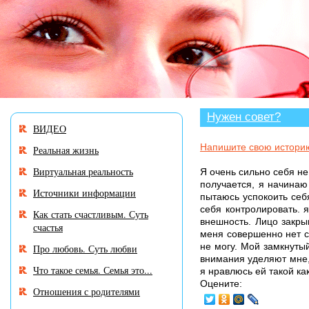
В разделе «Нужен совет?» много ис
Нужен совет?
ВИДЕО
Напишите свою истори
Реальная жизнь
Виртуальная реальность
Я очень сильно себя не
получается, я начинаю
Источники информации
пытаюсь успокоить себ
себя контролировать. 
Как стать счастливым. Суть
внешность. Лицо закрыв
счастья
меня совершенно нет с
не могу. Мой замкнутый
Про любовь. Суть любви
внимания уделяют мне,
Что такое семья. Семья это...
я нравлюсь ей такой как
Оцените:
Отношения с родителями