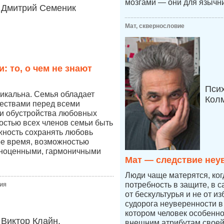
мозгами — они для язычни
Дмитрий Семеник
Мат, сквернословие
: то, о чем не знают
Пси
икальна. Семья обладает
Кол
ествами перед всеми
и обустройства любовных
остью всех членов семьи быть
жность сохранять любовь
ое время, возможностью
лноценными, гармоничными
Мат — следствие неу
Люди чаще матерятся, ког
потребность в защите, в 
ия
от бескультурья и не от из
судорога неуверенности в 
котором человек особенно
Виктор Клайн,
внешним атрибутам своей