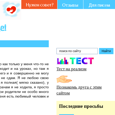
тии и совете.
 как только у меня что-то не
Тест на реализм
ходит и на уроках, но там я
 егэ и я совершенно не могу
го не сдам. Я не любою свою
я полная( мягко сказано), у
Познакомь друга с этим
рачам я не ходила, я просто
Мои родители не особо много
сайтом
меня есть любимый человек и
Последние просьбы