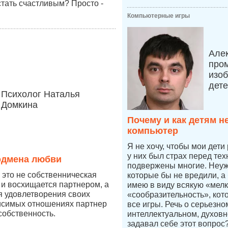
стать счастливым? Просто -
Компьютерные игры
Але
про
изоб
дет
Психолог Наталья
Домкина
Почему и как детям н
компьютер
Я не хочу, чтобы мои дети
у них был страх перед тех
одмена любви
подвержены многие. Неуже
это не собственническая
которые бы не вредили, а
 и восхищается партнером, а
имею в виду всякую «мелк
ля удовлетворения своих
«сообразительность», кот
висимых отношениях партнер
все игры. Речь о серьезн
собственность.
интеллектуальном, духовн
задавал себе этот вопрос