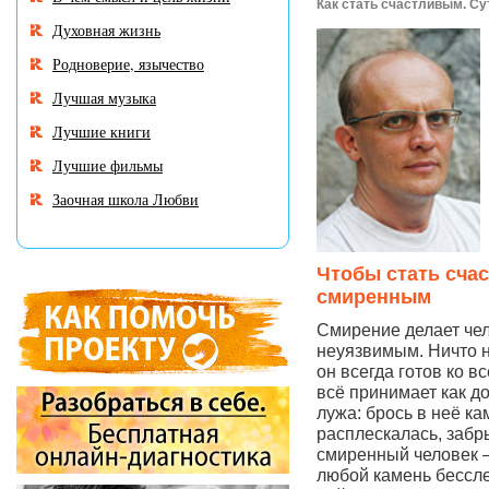
Как стать счастливым. Су
Духовная жизнь
Родноверие, язычество
Лучшая музыка
Лучшие книги
Лучшие фильмы
Заочная школа Любви
Чтобы стать сча
смиренным
Смирение делает че
неуязвимым. Ничто н
он всегда готов ко вс
всё принимает как д
лужа: брось в неё ка
расплескалась, забр
смиренный человек —
любой камень бессле