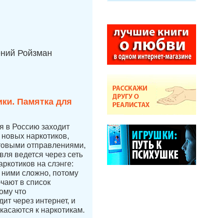
ений Ройзман
ки. Памятка для
ая в Россию заходит
новых наркотиков,
чтовыми отправлениями,
вля ведется через сеть
аркотиков на слэнге:
с ними сложно, потому
ючают в список
ому что
ит через интернет, и
касаются к наркотикам.