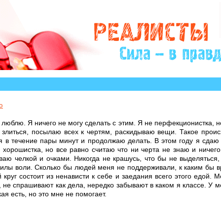
торий, авторы которых остро нуждаются в Вашем учас
ю
 люблю. Я ничего не могу сделать с этим. Я не перфекционистка, но
 злиться, посылаю всех к чертям, раскидываю вещи. Такое проис
я в течение пары минут и продолжаю делать. В этом году я сдаю
я хорошистка, но все равно считаю что ни черта не знаю и ниче
аю челкой и очками. Никогда не крашусь, что бы не выделяться, 
илы воли. Сколько бы людей меня не поддерживали, к каким бы в
 круг состоит из ненависти к себе и заедания всего этого едой. 
 не спрашивают как дела, нередко забывают в каком я классе. У 
ая есть, но это мне не помогает.