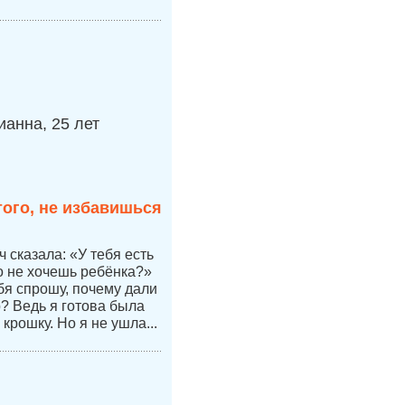
анна, 25 лет
того, не избавишься
 сказала: «У тебя есть
но не хочешь ребёнка?»
бя спрошу, почему дали
р? Ведь я готова была
 крошку. Но я не ушла...