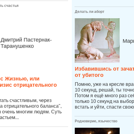
ть счастья
Делать ли аборт
Дмитрий Пастернак-
Мари
Таранушенко
Избавившись от зача
от убитого
 с Жизнью, или
Помню, уже на кресле врач
изис отрицательного
10 секунд, решай, ты точ
Потом я ещё много раз се
стать счастливым, через
только 10 секунд на выбо
а отрицательного баланса",
встать и уйти, спасти свою
 очень многим людям. Суть
астьем...
Родноверие, язычество