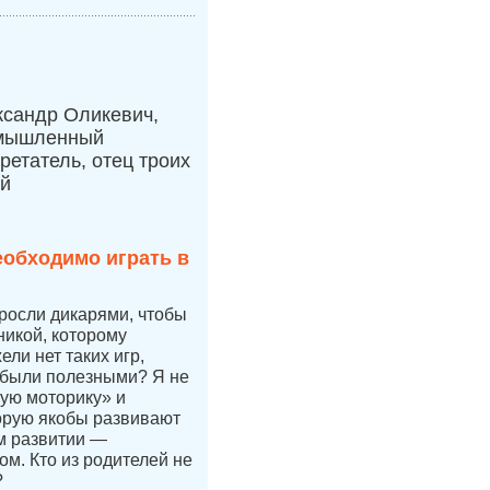
ксандр Оликевич,
мышленный
ретатель, отец троих
ей
еобходимо играть в
 росли дикарями, чтобы
никой, которому
ли нет таких игр,
 были полезными? Я не
ую моторику» и
орую якобы развивают
ом развитии —
ом. Кто из родителей не
?