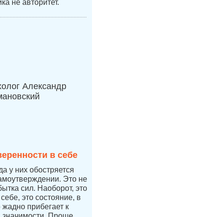
ка не авторитет.
холог Александр
мановский
веренности в себе
да у них обостряется
самоутверждении. Это не
бытка сил. Наоборот, это
себе, это состояние, в
 жадно прибегает к
 значимости. Проще