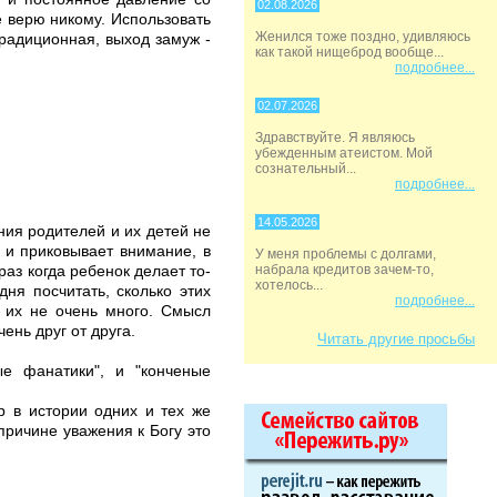
02.08.2026
е верю никому. Использовать
Женился тоже поздно, удивляюсь
традиционная, выход замуж -
как такой нищеброд вообще...
подробнее...
02.07.2026
Здравствуйте. Я являюсь
убежденным атеистом. Мой
сознательный...
подробнее...
14.05.2026
ния родителей и их детей не
т и приковывает внимание, в
У меня проблемы с долгами,
аз когда ребенок делает то-
набрала кредитов зачем-то,
хотелось...
дня посчитать, сколько этих
подробнее...
т их не очень много. Смысл
ень друг от друга.
Читать другие просьбы
ые фанатики", и "конченые
 в истории одних и тех же
причине уважения к Богу это