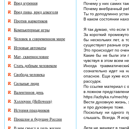
Вред курения
Почему у них самих та
Почему внебрачный реб
Вред пива, вред алкоголя
Ты то доподлинно уста
В каком состоянии нахо
Против наркотиков
Компьютерные игры
Я так думаю, что если 
За короткий промежуто
Человек в современном мире
бы нескольких лет, а т
существуют разные огре
Игровые автоматы
Это происходит по оче
Какие бы не были эти п
Мат, сквернословие
чувствуя в этом всем н
Стать добрым человеком
Иногда травматически
сознательно идет на н
Свобода человека
опасное. Еще хуже если
рассудок.
Сильные люди
По ссылке материал с о
в ложном представлени
Валентинов день
https://azbyka.ru/mechty
Хэллоуин (Helloween)
Вести духовную жизнь, э
и про духовную тоже.
История праздников
Поскольку ни одного 
слышать. Всегда. Я иск
Прошлое и будущее России
В чем смысл и цель жизни
Дети не меняют в такой