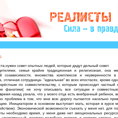
ий, авторы которых остро нуждаются в Вашем участии
ю
та,нужен совет опытных людей, которые дадут дельный совет.
дителями, семья крайне традиционная и религиозная, она ж
ой созависимости, множества комплексов и неуверенности в 
 отличная сотрудница- "идеальная" во всех ипостасях, кроме одно
крёстным по совместительству, с которым происходит частный 
ые фанатики( не хочу описывать все ситуации и совместные
время назад узнала, что у моего отца есть внебрачный ребенок, 
но проблема в том, что мне всю дорогу пытаются насильно прив
цию. Инициатором в основном выступает мать, которая в курсе м
действом). Экономической возможности съехать у меня нет, для 
оты необходимо время, у меня даже нет эмоциональных ресурсо
 нравственный, поэтому подобное держать в секрете сложно, д