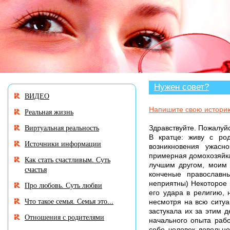
В разделе «Нужен совет?» много истор
Нужен совет?
ВИДЕО
Напишите свою истори
Реальная жизнь
Виртуальная реальность
Здравствуйте. Пожалуйс
В кратце: живу с ро
Источники информации
возникновения ужасн
примерная домохозяйка,
Как стать счастливым. Суть
лучшим другом, моим 
счастья
конченые православн
неприятны) Некоторое 
Про любовь. Суть любви
его удара в религию, 
Что такое семья. Семья это...
несмотря на всю ситуа
застукала их за этим 
Отношения с родителями
начального опыта раб
себе человек довольно