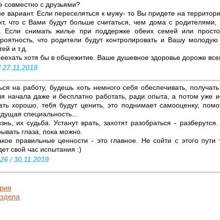
е совместно с друзьями?
не вариант. Если переселяться к мужу- то Вы придете на территори
т, что с Вами будут больше считаться, чем дома с родителями, 
. Если снимать жилье при поддержке обеих семей или просто
ероятность, что родители будут контролировать и Вашу молодую
ей и т.д.
еехать хотя бы в общежитие. Ваше душевное здоровье дороже все
 27.11.2019
ься на работу, будешь хоть немного себя обеспечивать, получать
 начала даже и бесплатно работать, ради опыта, а потом уже и
ть хорошо, тебя будут ценить, это поднимает самооценку, помо
удущая специальность...
знь, их судьба. Устанут врать, захотят разобраться - разберутся
рывать глаза, пока можно.
акое правильные ценности - это главное. Не сойти с этого пути
дет свой час испытания :)
6 / 30.11.2019
рия
аздела