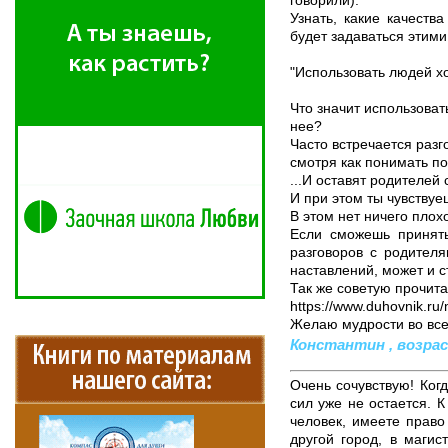
говорили).
Узнать, какие качест
будет задаваться этими
"Использовать людей хо
Что значит использова
нее?
Часто встречается разг
смотря как понимать по
...И оставят родителей 
И при этом ты чувствуе
В этом нет ничего плох
Если сможешь принять
разговоров с родителя
наставлений, может и ст
Так же советую прочита
https://www.duhovnik.ru
Желаю мудрости во все
Константин , возраст
Очень сочувствую! Когд
сил уже не остается. 
человек, имеете право 
другой город, в магис