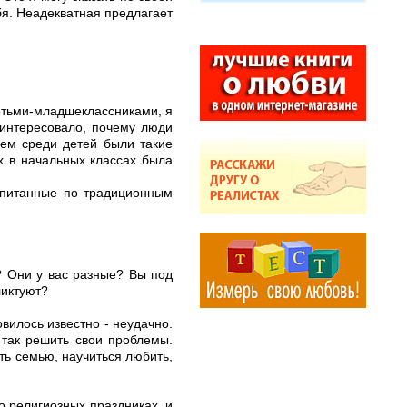
ебя. Неадекватная предлагает
детьми-младшеклассниками, я
 интересовало, почему люди
нем среди детей были такие
х в начальных классах была
оспитанные по традиционным
й? Они у вас разные? Вы под
ликтуют?
вилось известно - неудачно.
 так решить свои проблемы.
ть семью, научиться любить,
о религиозных праздниках, и