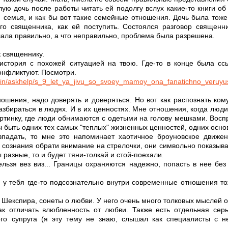
ую дочь после работы читать ей подолгу вслух какие-то книги об
и семья, и как бы вот такие семейные отношения. Дочь была тож
ого священника, как ей поступить. Состоялся разговор священ
лала правильно, а что неправильно, проблема была разрешена.
к священнику.
история с похожей ситуацией на твою. Где-то в конце была сс
конфликтуют. Посмотри.
/main/askhelp/s_9_let_ya_jivu_so_svoey_mamoy_ona_fanatichno_veruy
ношения, надо доверять и доверяться. Но вот как распознать ко
азбираться в людях. И в их ценностях. Мне отношения, когда люд
ртинку, где люди обнимаются с одетыми на голову мешками. Восп
ы быть одних тех самых "теплых" жизненных ценностей, одних осн
впадать, то мне это напоминает хаотичное броуновское движе
сознания обрати внимание на стрелочки, они символьно показыв
 разные, то и будет тяни-толкай и стой-поехали.
льзя вез виз... Границы охраняются надежно, попасть в нее бе
 у тебя где-то подсознательно внутри современные отношения т
 Шекспира, сонеты о любви. У него очень много толковых мыслей о
ак отличать влюбленность от любви. Также есть отдельная сер
ого супруга (я эту тему не знаю, слышал как специалисты с 