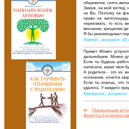
общежитие, снять жиль
Замуж, на мой взгляд, 
не Вы. Поэтому не фак
право на жилплощадь
переезжать, то есть в
венчании, крещении дет
Я бы рекомендовал пер
Naemir , возраст: 41 /
Привет. Может, устроит
дальнейшем. Можно для
Если ты будешь работа
написала, какая твоя б
А родители - это их жи
осознание, хочется зак
Если ты знаешь, что т
удалось. У каждого при
Катерина , возраст: 2
Предыдущая исто
Вернуться в начало р