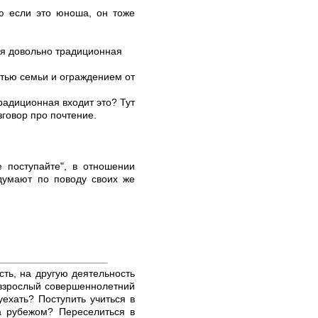
аю если это юноша, он тоже
еня довольно традиционная
стью семьи и ограждением от
радиционная входит это? Тут
зговор про почтение.
 поступайте", в отношении
 думают по поводу своих же
сть, на другую деятельность
 взрослый совершеннолетний
уехать? Поступить учиться в
за рубежом? Переселиться в