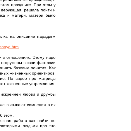
 этом празднике. При этом у
е верующая, решила пойти и
ника и матери, матери было
ылка на описание парадигм
ushaya.htm
му в отношениях. Этому надо
и погружены в свои фантазии
ринять базовые понятия. Как
овных жизненных ориентиров.
ние. По видео про матрицы
ают жизненные устремления.
з искренней любви и дружбы
оже вызывают сомнения в их
б этом.
ьезная работа как найти не
некоторыми людьми про это