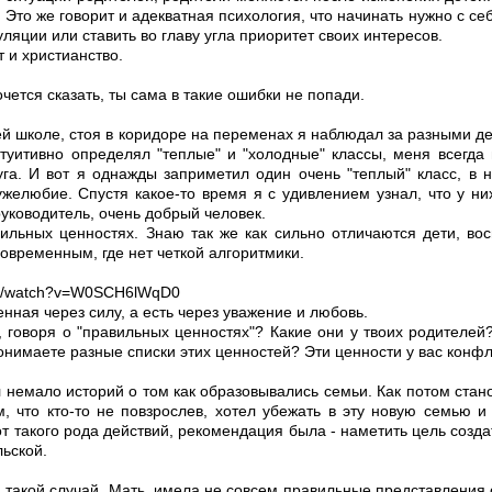
. Это же говорит и адекватная психология, что начинать нужно с с
яции или ставить во главу угла приоритет своих интересов.
т и христианство.
чется сказать, ты сама в такие ошибки не попади.
шей школе, стоя в коридоре на переменах я наблюдал за разными 
туитивно определял "теплые" и "холодные" классы, меня всегда
уга. И вот я однажды заприметил один очень "теплый" класс, в 
желюбие. Спустя какое-то время я с удивлением узнал, что у ни
руководитель, очень добрый человек.
ильных ценностях. Знаю так же как сильно отличаются дети, в
овременным, где нет четкой алгоритмики.
om/watch?v=W0SCH6lWqD0
нная через силу, а есть через уважение и любовь.
, говоря о "правильных ценностях"? Какие они у твоих родителе
онимаете разные списки этих ценностей? Эти ценности у вас конф
немало историй о том как образовывались семьи. Как потом стано
, что кто-то не повзрослев, хотел убежать в эту новую семью и
т такого рода действий, рекомендация была - наметить цель созда
льской.
 такой случай. Мать, имела не совсем правильные представления 