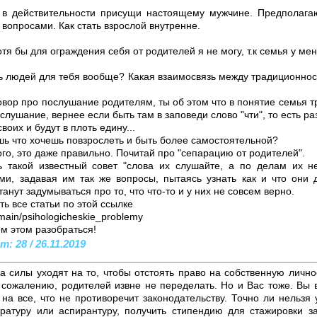
ва в действительности присущи настоящему мужчине. Предполаг
 вопросами. Как стать взрослой внутренне.
тя бы для ограждения себя от родителей я не могу, т.к семья у м
ть людей для тебя вообще? Какая взаимосвязь между традиционно
овор про послушание родителям, ты об этом что в понятие семья т
слушание, вернее если быть там в заповеди слово "чти", то есть ра
своих и будут в плоть едину...
шь что хочешь повзрослеть и быть более самостоятельной?
ого, это даже правильно. Почитай про "сепарацию от родителей".
 такой известный совет "слова их слушайте, а по делам их не
ми, задавая им так же вопросы, пытаясь узнать как и что они
анут задумываться про то, что что-то и у них не совсем верно.
ть все статьи по этой ссылке
/main/psihologicheskie_problemy
м этом разобраться!
: 28 / 26.11.2019
а силы уходят на то, чтобы отстоять право на собственную лично
К сожалению, родителей извне не переделать. Но и Вас тоже. Вы
на все, что не противоречит законодательству. Точно ли нельзя 
тратуру или аспирантуру, получить стипендию для стажировки 