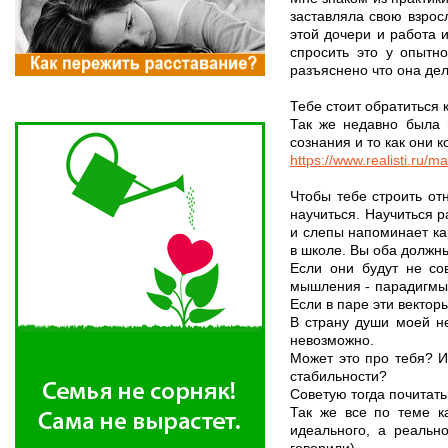
заставляла свою взросл
этой дочери и работа 
спросить это у опытн
разъяснено что она де
Тебе стоит обратиться 
Так же недавно была 
сознания и то как они 
https://www.realisti.ru
Чтобы тебе строить от
научиться. Научиться р
и слепы напоминает ка
в школе. Вы оба должн
Если они будут не со
мышления - парадигмы 
Если в паре эти векторы
В страну души моей не
невозможно.
Может это про тебя? И
стабильности?
Советую тогда почитать
Так же все по теме к
идеального, а реальн