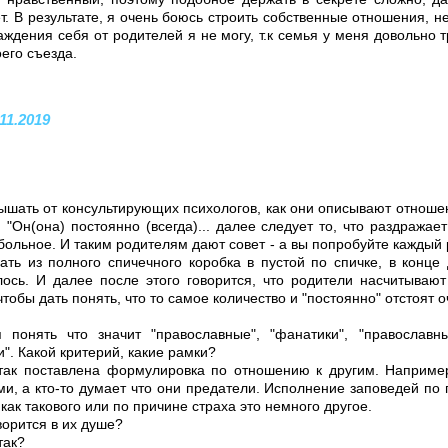
. В результате, я очень боюсь строить собственные отношения, н
ждения себя от родителей я не могу, т.к семья у меня довольно 
его съезда.
.11.2019
ышать от консультирующих психологов, как они описывают отноше
 "Он(она) постоянно (всегда)... далее следует то, что раздражае
больное. И таким родителям дают совет - а вы попробуйте каждый р
ать из полного спичечного коробка в пустой по спичке, в конце 
лось. И далее после этого говорится, что родители насчитываю
тобы дать понять, что то самое количество и "постоянно" отстоят оч
 понять что значит "православные", "фанатики", "православн
". Какой критерий, какие рамки?
так поставлена формулировка по отношению к другим. Например
и, а кто-то думает что они предатели. Исполнение заповедей по 
как такового или по причине страха это немного другое.
ворится в их душе?
так?