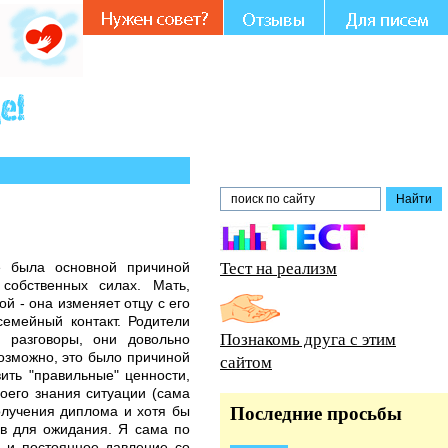
 и совете.
Тест на реализм
е была основной причиной
собственных силах. Мать,
й - она изменяет отцу с его
семейный контакт. Родители
Познакомь друга с этим
 разговоры, они довольно
возможно, это было причиной
сайтом
ить "правильные" ценности,
оего знания ситуации (сама
получения диплома и хотя бы
Последние просьбы
в для ожидания. Я сама по
а и постоянное давление со