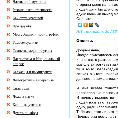
Настоящий мужчина
стороны меня напрягает
Развитие женственности
людей хотя бы для огра
единственный выход мо
Как стать красивой
Оцените:
Про дружбу
AIT , возраст: 20 / 18
Мастурбация и порнография
Отклики:
Гомосексуализм
Самоутверждение, успех
Добрый день,
Иногда приходилось сл
Патриотизм и Национальный
иначе как с разговором
вопрос
смысле затрагивает за 
то и то-то, перекладыв
Кавказцы и иммигранты
спичек в итоге накопи
данного приема в том, ч
Демократия и либерализм
Сила духа
И мне всегда хочется
православные фанатики
Ложь в науке
И почему именно вот 
людей называют героям
Как и где учиться
одно, ради исполнения 
Тебе известно ли, что т
Делать ли аборт
Почему они поступают 