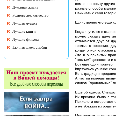
семье, по опыту других
Духовная жизнь
разные способы манипул
Начинать с себя говори
Родноверие, язычество
Единственно что еще хо
Лучшая музыка
Лучшие книги
Когда я учился в стар
можно сказать даже ин
Лучшие фильмы
отличаются друг от др
теплые отношения, дру
Заочная школа Любви
когда-то моя классная 
Это я о привитых прав
"теплым" ценностям и с
Вот еще один пример
https://www.youtube.c
Есть традиция продавле
А что ты имеешь ввиду
словом "правильные" п
Еще об одном. Слышал 
Их причина была в том
Психологи остерегают о
а не убежать из родите
Мне знаком из практики