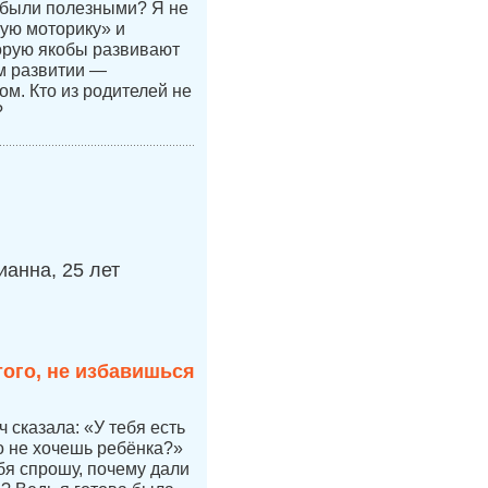
 были полезными? Я не
ую моторику» и
орую якобы развивают
ом развитии —
ом. Кто из родителей не
?
анна, 25 лет
того, не избавишься
 сказала: «У тебя есть
но не хочешь ребёнка?»
бя спрошу, почему дали