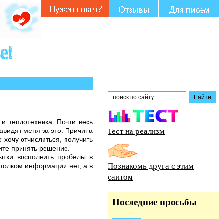
 участии и совете.
и теплотехника. Почти весь
Тест на реализм
авидят меня за это. Причина
е хочу отчислиться, получить
гите принять решение.
пытки восполнить пробелы в
Познакомь друга с этим
 толком информации нет, а в
сайтом
Последние просьбы