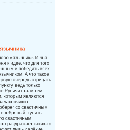
 язычника
лово «язычник». И чья-
ня к идее, что для того
ешным и победить всех
язычником! А что такое
ервую очередь отрицать
ункту, ведь только
е Русичи стали тем
, которым являются
балахончики с
 оберег со свастичным
 серебряный, купить
ую свастичным
это раздражает каких-то
есуют лишь далёкие