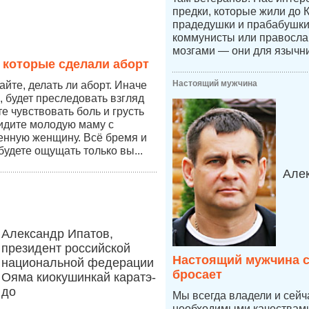
предки, которые жили до 
прадедушки и прабабушк
коммунисты или правосл
мозгами — они для язычни
 которые сделали аборт
Настоящий мужчина
йте, делать ли аборт. Иначе
, будет преследовать взгляд
те чувствовать боль и грусть
видите молодую маму с
енную женщину. Всё бремя и
будете ощущать только вы...
Але
Александр Ипатов,
президент российской
Настоящий мужчина с
национальной федерации
бросает
Ояма киокушинкай каратэ-
до
Мы всегда владели и сей
необходимыми качествами,