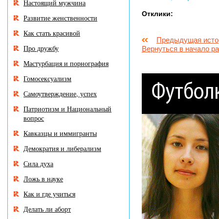
Настоящий мужчина
Отклики:
Развитие женственности
Как стать красивой
Предыдущая исто
Про дружбу
Вернуться в начало р
Мастурбация и порнография
Гомосексуализм
Самоутверждение, успех
Патриотизм и Национальный
вопрос
Кавказцы и иммигранты
Демократия и либерализм
Сила духа
Ложь в науке
Как и где учиться
Делать ли аборт