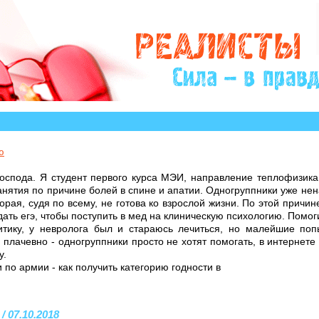
ого историй, авторы которых остро нуждаются в Вашем
ю
оспода. Я студент первого курса МЭИ, направление теплофизика 
нятия по причине болей в спине и апатии. Одногруппники уже нен
торая, судя по всему, не готова ко взрослой жизни. По этой причин
ать егэ, чтобы поступить в мед на клиническую психологию. Помо
литику, у невролога был и стараюсь лечиться, но малейшие по
плачевно - одногруппники просто не хотят помогать, в интернете
у.
и по армии - как получить категорию годности в
/ 07.10.2018