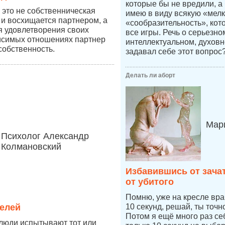
которые бы не вредили, а
это не собственническая
имею в виду всякую «мелк
 и восхищается партнером, а
«сообразительность», кот
ля удовлетворения своих
все игры. Речь о серьезн
висимых отношениях партнер
интеллектуальном, духовн
собственность.
задавал себе этот вопрос
Делать ли аборт
Мари
Психолог Александр
Колмановский
Избавившись от зача
от убитого
Помню, уже на кресле врач
елей
10 секунд, решай, ты точ
Потом я ещё много раз се
 люди испытывают тот или