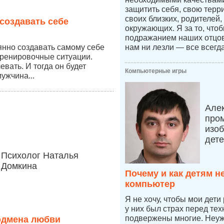
защитить себя, свою терр
своих близких, родителей,
создавать себе
окружающих. Я за то, что
подражанием наших отцов,
янно создавать самому себе
нам ни лезли — все всегд
тренировочные ситуации.
вать. И тогда он будет
Компьютерные игры
ужчина...
Але
про
изоб
дет
Психолог Наталья
Домкина
Почему и как детям н
компьютер
Я не хочу, чтобы мои дети
у них был страх перед тех
подвержены многие. Неуже
одмена любви