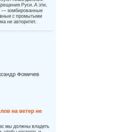
Крещения Руси. А эти,
и — зомбированные
авные с промытыми
ка не авторитет.
ксандр Фомичев
лов на ветер не
час мы должны владеть
 чтобы отстоять и