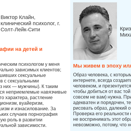
Виктор Клайн,
клинический психолог, г.
Криз
Солт-Лейк-Сити
Мих
афии на детей и
ическим психологом у меня
Мы живем в эпоху ил
уально зависимых клиентов;
Образ человека, с которы
ршивших сексуальные
интернете, всегда создае
в с сексуальными
человеком, и презентуетс
 них — мужчины). К таким
чтобы добиться от вас той
ся неприемлемые навязчивые
совсем не вам) нужна. Пр
го характера, растление
адекватен и порядочен, т
ционизм, вуайеризм,
рисовать образ, далекий о
изм и изнасилование. За
Проверка его реальности
ьких случаев порнография
не воспринимать этот обр
ную роль в развитии
невозможно, потому, что н
уальной зависимости.