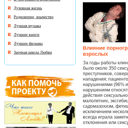
Духовная жизнь
Родноверие, язычество
Лучшая музыка
Лучшие книги
Лучшие фильмы
Влияние порногр
Заочная школа Любви
взрослых
За годы работы клин
было около 350 секс
преступников, сове
нападения; пациенто
нарушениями (96% из
нарушениям относят
действия сексуально
малолетних, эксгиби
садомазохизм, фетиш
исключением нескол
всегда играла замет
отклонения или секс