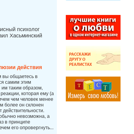
исный психолог
аил Хасьминский
люзии действия
м вы общаетесь в
тся самим этим
я им таким образом,
 реакции, которая ему (а
ичем чем человек менее
ем более он склонен
т действительности.
 обычно невозможна, а
аз в принципе
ечем его опровергнуть...