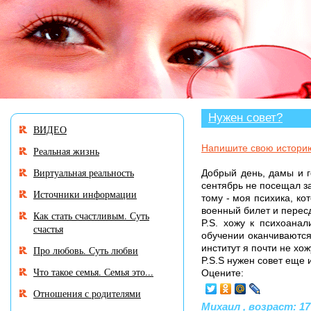
В разделе «Нужен совет?» мн
Нужен совет?
ВИДЕО
Напишите свою истори
Реальная жизнь
Виртуальная реальность
Добрый день, дамы и г
сентябрь не посещал за
Источники информации
тому - моя психика, ко
военный билет и пересд
Как стать счастливым. Суть
P.S. хожу к психоана
счастья
обучении оканчиваются 
институт я почти не хож
Про любовь. Суть любви
P.S.S нужен совет еще 
Что такое семья. Семья это...
Оцените:
Отношения с родителями
Михаил , возраст: 17 