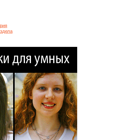
рия
аздела