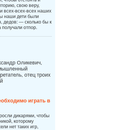
иторию, свою веру,
 и всех-всех-всех наших
бы наши дети были
 дедов: — сколько бы к
а получали отпор.
ксандр Оликевич,
мышленный
ретатель, отец троих
ей
еобходимо играть в
 росли дикарями, чтобы
никой, которому
ли нет таких игр,