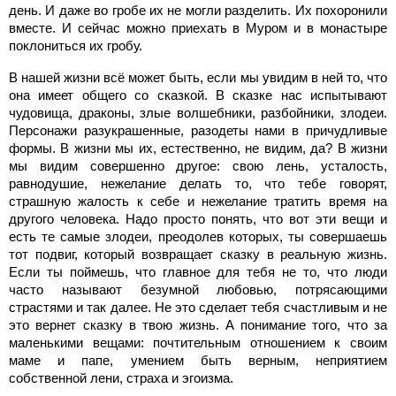
день. И даже во гробе их не могли разделить. Их похоронили
вместе. И сейчас можно приехать в Муром и в монастыре
поклониться их гробу.
В нашей жизни всё может быть, если мы увидим в ней то, что
она имеет общего со сказкой. В сказке нас испытывают
чудовища, драконы, злые волшебники, разбойники, злодеи.
Персонажи разукрашенные, разодеты нами в причудливые
формы. В жизни мы их, естественно, не видим, да? В жизни
мы видим совершенно другое: свою лень, усталость,
равнодушие, нежелание делать то, что тебе говорят,
страшную жалость к себе и нежелание тратить время на
другого человека. Надо просто понять, что вот эти вещи и
есть те самые злодеи, преодолев которых, ты совершаешь
тот подвиг, который возвращает сказку в реальную жизнь.
Если ты поймешь, что главное для тебя не то, что люди
часто называют безумной любовью, потрясающими
страстями и так далее. Не это сделает тебя счастливым и не
это вернет сказку в твою жизнь. А понимание того, что за
маленькими вещами: почтительным отношением к своим
маме и папе, умением быть верным, неприятием
собственной лени, страха и эгоизма.