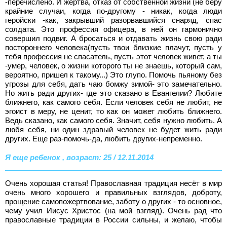
-перечислено. И жертва, отказ от собственной жизни (не беру
крайние случаи, когда по-другому - никак, когда люди
геройски -как, закрывший разорвавшийся снаряд, спас
солдата. Это профессия офицера, в ней он гармонично
совершил подвиг. А бросаться и отдавать жизнь свою ради
постороннего человека(пусть твои близкие плачут, пусть у
тебя профессия не спасатель, пусть этот человек живет, а ты
-умер, человек, о жизни которого ты не знаешь, который сам,
вероятно, пришел к такому...) Это глупо. Помочь пьяному без
угрозы для себя, дать чаю бомжу зимой- это замечательно.
Но жить ради других- где это сказано в Евангелии? Любите
ближнего, как самого себя. Если человек себя не любит, не
эгоист в меру, не ценит, то как он может любить ближнего.
Ведь сказано, как самого себя. Значит, себя нужно любить. А
любя себя, ни один здравый человек не будет жить ради
других. Еще раз-помочь-да, любить других-непременно.
Я еще ребенок , возраст: 25 / 12.11.2014
Очень хорошая статья! Православная традиция несёт в мир
очень много хорошего и правильных взглядов, доброту,
прощение самопожертвование, заботу о других - то основное,
чему учил Иисус Христос (на мой взгляд). Очень рад что
православные традиции в России сильны, и желаю, чтобы