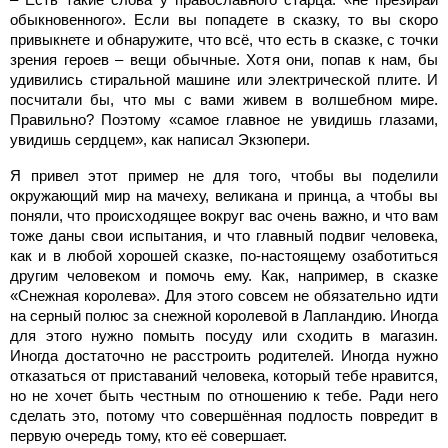
обыкновенного». Если вы попадете в сказку, то вы скоро
привыкнете и обнаружите, что всё, что есть в сказке, с точки
зрения героев – вещи обычные. Хотя они, попав к нам, бы
удивились стиральной машине или электрической плите. И
посчитали бы, что мы с вами живем в волшебном мире.
Правильно? Поэтому «самое главное не увидишь глазами,
увидишь сердцем», как написал Экзюпери.
Я привел этот пример не для того, чтобы вы поделили
окружающий мир на мачеху, великана и принца, а чтобы вы
поняли, что происходящее вокруг вас очень важно, и что вам
тоже даны свои испытания, и что главный подвиг человека,
как и в любой хорошей сказке, по-настоящему озаботиться
другим человеком и помочь ему. Как, например, в сказке
«Снежная королева». Для этого совсем не обязательно идти
на серный полюс за снежной королевой в Лапландию. Иногда
для этого нужно помыть посуду или сходить в магазин.
Иногда достаточно не расстроить родителей. Иногда нужно
отказаться от приставаний человека, который тебе нравится,
но не хочет быть честным по отношению к тебе. Ради него
сделать это, потому что совершённая подлость повредит в
первую очередь тому, кто её совершает.