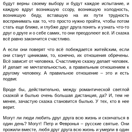
будут верны своему выбору и будут каждое испытание, и
каждую вдруг возникшую ссору, возникшую холодность,
возникшую беду, вставшую на их пути трудность
воспринимать как то, что просто нужно пройти, чтобы потом
стать еще ближе, и глубже друг друга понять и узнать что-то
друг о друге и о себе самих, то они преодолеют всё. И сказка
всё равно закончится счастливо.
А если они поверят что всё побеждается житейским, если
они станут циниками, то, конечно, их отношения обречены.
Всё зависит от человека. Счастливую сказку делает человек.
И делает не мечтательностью, а правильным отношением к
другому человеку. А правильное отношение – это и есть
подвиг.
Вроде бы, действительно, между романтической светлой
сказкой и былью очень большая дистанция, да? И, тем не
менее, зачастую сказка становится былью. У тех, кто в нее
верит.
Могут ли люди любить друг друга всю жизнь и скончаться в
один день? Могут! Петр и Февронья – русские святые. Они
прожили вместе, любя друг друга всю жизнь и умерли в один