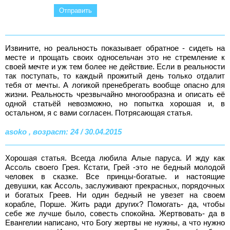
Извините, но реальность показывает обратное - сидеть на
месте и прощать своих односельчан это не стремление к
своей мечте и уж тем более не действие. Если в реальности
так поступать, то каждый прожитый день только отдалит
тебя от мечты. А логикой пренебрегать вообще опасно для
жизни. Реальность чрезвычайно многообразна и описать её
одной статьёй невозможно, но попытка хорошая и, в
остальном, я с вами согласен. Потрясающая статья.
asoko , возраст: 24 / 30.04.2015
Хорошая статья. Всегда любила Алые паруса. И жду как
Ассоль своего Грея. Кстати, Грей -это не бедный молодой
человек в сказке. Все принцы-богатые. и настоящие
девушки, как Ассоль, заслуживают прекрасных, порядочных
и богатых Греев. Ни один бедный не увезет на своем
корабле, Порше. Жить ради других? Помогать- да, чтобы
себе же лучше было, совесть спокойна. Жертвовать- да в
Евангелии написано, что Богу жертвы не нужны, а что нужно