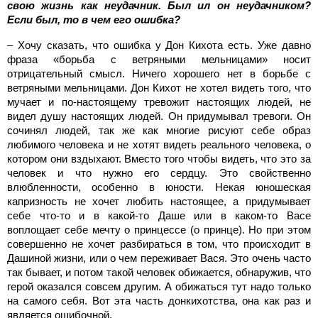
свою жизнь как неудачник. Был ил он неудачником?
Если был, то в чем его ошибка?
– Хочу сказать, что ошибка у Дон Кихота есть. Уже давно
фраза «борьба с ветряными мельницами» носит
отрицательный смысл. Ничего хорошего нет в борьбе с
ветряными мельницами. Дон Кихот не хотел видеть того, что
мучает и по-настоящему тревожит настоящих людей, не
видел душу настоящих людей. Он придумывал тревоги. Он
сочинял людей, так же как многие рисуют себе образ
любимого человека и не хотят видеть реального человека, о
котором они вздыхают. Вместо того чтобы видеть, что это за
человек и что нужно его сердцу. Это свойственно
влюбленности, особенно в юности. Некая юношеская
капризность не хочет любить настоящее, а придумывает
себе что-то и в какой-то Даше или в каком-то Васе
воплощает себе мечту о принцессе (о принце). Но при этом
совершенно не хочет разбираться в том, что происходит в
Дашиной жизни, или о чем переживает Вася. Это очень часто
так бывает, и потом такой человек обижается, обнаружив, что
герой оказался совсем другим. А обижаться тут надо только
на самого себя. Вот эта часть донкихотства, она как раз и
является ошибочной.