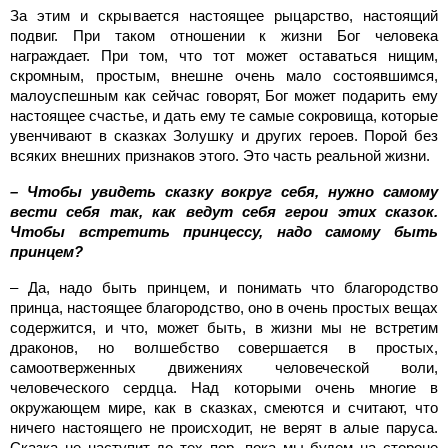
За этим и скрывается настоящее рыцарство, настоящий
подвиг. При таком отношении к жизни Бог человека
награждает. При том, что тот может оставаться нищим,
скромным, простым, внешне очень мало состоявшимся,
малоуспешным как сейчас говорят, Бог может подарить ему
настоящее счастье, и дать ему те самые сокровища, которые
увенчивают в сказках Золушку и других героев. Порой без
всяких внешних признаков этого. Это часть реальной жизни.
– Чтобы увидеть сказку вокруг себя, нужно самому
вести себя так, как ведут себя герои этих сказок.
Чтобы встретить принцессу, надо самому быть
принцем?
– Да, надо быть принцем, и понимать что благородство
принца, настоящее благородство, оно в очень простых вещах
содержится, и что, может быть, в жизни мы не встретим
драконов, но волшебство совершается в простых,
самоотверженных движениях человеческой воли,
человеческого сердца. Над которыми очень многие в
окружающем мире, как в сказках, смеются и считают, что
ничего настоящего не происходит, не верят в алые паруса.
Сказка не наступит до тех пор, пока мы будем на стороне