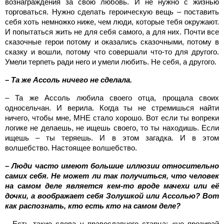
вознаграждения за свою любовь. И не нужно с жизнью
торговаться. Нужно сделать героическую вещь – поставить
себя хоть немножко ниже, чем люди, которые тебя окружают.
И попытаться жить не для себя самого, а для них. Почти все
сказочные герои потому и оказались сказочными, потому в
сказку и вошли, потому что совершали что-то для другого.
Умели терпеть ради него и умели любить. Не себя, а другого.
– Та же Ассоль ничего не сделала.
– Та же Ассоль любила своего отца, прощала своих
односельчан. И верила. Когда ты не стремишься найти
ничего, чтобы мне, МНЕ стало хорошо. Вот если ты вопреки
логике не делаешь, не ищешь своего, то ты находишь. Если
ищешь – ты теряешь. И в этом загадка. И в этом
волшебство. Настоящее волшебство.
– Люди часто имеют большие иллюзии относительно
самих себя. Не может ли так получиться, что человек
на самом деле является кем-то вроде мачехи или её
дочки, а воображает себя Золушкой или Ассолью? Вот
как распознать, кто есть кто на самом деле?
– Есть такие слова у православного старца: «не презирай