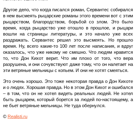
Другое дело, что когда писался роман, Сервантес собирался
в нем высмеять рыцарские романы этого времени вот с этим
рыцарством, благородством, борьбой со злом. Это было
время, когда рыцарство уже отошло в прошлое, и рыцари
вошли на страницы литературы, и это начало уже всех
раздражать. Сервантес решил это высмеять. Но прошло
время. Ну, всего какие-то 100 лет после написания, и вдруг
оказалось, что уже никому не смешно. Что людям нравится
то, что Дон Кихот верит. Что им плохо от того, что вера
разрушена, и они сочувствуют даже тому, что он налетает на
эти ветряные мельницы с копьем. И они не хотят смеяться.
Это очень хорошо. Это тоже некоторая правда о Дон Кихоте
и о людях. Хорошая правда. Но в этом Дон Кихот и ошибался
– в том, что он не хотел видеть реальных людей. Не хотел
быть рыцарем, который борется за людей по-настоящему, а
не бьет ветряные мельницы. Не туда обернулся.
©
Realisti.ru