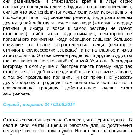
они развивались, и становилось крепче в лице своих
настоящих последователей. я буддист по вероисповеданию,
считаю что все конфликты между религиями искуственны и
происходят либо под знаменем религии, когда ради совсем
других целей действуют нечестные люди (которые к сердцу
религии (а иногда и вовсе к самой религии) не имеют
отношения), либо из-за недопонимания, некоторого не
правильного понимания, когда обращают слишком большое
внимание на более второстепенные вещи (некоторых
отличия в философских взглядах), а не на главное и из-за
этого ссорятся. Это же мнение разделяют и другие буддисты
(не все конечно, но это ошибка) и мой Учитель, благодаря
которому я смог лучше и быстрее понять почему надо так
относиться, что доброта везде доброта и она самое главное,
а так же правильные принципы и нет причин не уважать
другую хорошую традицию, тем более если есть за что, а
православная традиция действительно очень этого
заслуживает.
Сергей , возраст: 34 / 02.06.2014
Статья конечно интересная. Согласен, что верить нужно... В
себя в свои мечты и цели. И работать для их достижения
несмотря ни на что тоже нужно. Но вот чего не понимаю в