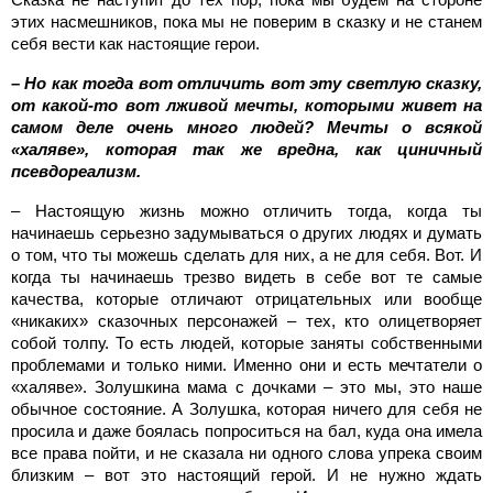
этих насмешников, пока мы не поверим в сказку и не станем
себя вести как настоящие герои.
– Но как тогда вот отличить вот эту светлую сказку,
от какой-то вот лживой мечты, которыми живет на
самом деле очень много людей? Мечты о всякой
«халяве», которая так же вредна, как циничный
псевдореализм.
– Настоящую жизнь можно отличить тогда, когда ты
начинаешь серьезно задумываться о других людях и думать
о том, что ты можешь сделать для них, а не для себя. Вот. И
когда ты начинаешь трезво видеть в себе вот те самые
качества, которые отличают отрицательных или вообще
«никаких» сказочных персонажей – тех, кто олицетворяет
собой толпу. То есть людей, которые заняты собственными
проблемами и только ними. Именно они и есть мечтатели о
«халяве». Золушкина мама с дочками – это мы, это наше
обычное состояние. А Золушка, которая ничего для себя не
просила и даже боялась попроситься на бал, куда она имела
все права пойти, и не сказала ни одного слова упрека своим
близким – вот это настоящий герой. И не нужно ждать