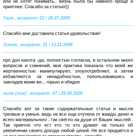
или не хотят понимать.. жизнь была бы намного проще и
приятнее. Спасибо за статью!))
Таня , возраст: 22 / 26.07.2009
Спасибо мне доставила статья удовольствие!
Алена , возраст: 31 / 13.11.2008
про дон кихота -да, полностью согласна, в остальном много
вопросов и сомнений, моя практика показала что моей же
жертвенностью манипулируют, злоупотребляют, а затем
избавляются за ненадобностью, попользовавшись и
завладев моим же... горько и обидно
лиля (лия) , возраст: 47 / 29.08.2008
Спасибо вот за такие содержательные статьи и мысли
трезвые и умные. ведь не все еще отупели от жажды денег и
всего материального . так светло на душе от Ваших мыслей .
Так приятно что ест кто то кто думает не только об
увеличении своего дохода любой ценой. Не все продается и
не все покупается за звонкую монету . спасибо .