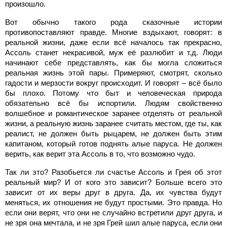
произошло.
Вот обычно такого рода сказочные истории
противопоставляют правде. Многие вздыхают, говорят: в
реальной жизни, даже если всё началось так прекрасно,
Ассоль станет некрасивой, муж её разлюбит и т.д. Люди
начинают себе представлять, как бы могла сложиться
реальная жизнь этой пары. Примеряют, смотрят, сколько
гадости и мерзости вокруг происходит. И говорят – всё было
бы плохо. Потому что быт и человеческая природа
обязательно всё бы испортили. Людям свойственно
волшебное и романтическое заранее отделять от реальной
жизни, а реальную жизнь заранее считать местом, где ты, как
реалист, не должен быть рыцарем, не должен быть этим
капитаном, который готов поднять алые паруса. Не должен
верить, как верит эта Ассоль в то, что возможно чудо.
Так ли это? Разобьется ли счастье Ассоль и Грея об этот
реальный мир? И от кого это зависит? Больше всего это
зависит от их веры друг в друга. Да, их чувства будут
меняться, их отношения не будут простыми. Это правда. Но
если они верят, что они не случайно встретили друг друга, и
не зря она мечтала, и не зря Грей шил алые паруса, если они