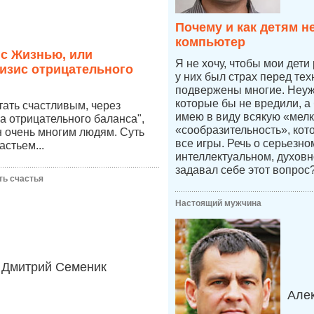
Почему и как детям н
компьютер
 с Жизнью, или
Я не хочу, чтобы мои дети
изис отрицательного
у них был страх перед тех
подвержены многие. Неуже
которые бы не вредили, а
стать счастливым, через
имею в виду всякую «мелк
а отрицательного баланса",
«сообразительность», кот
 очень многим людям. Суть
все игры. Речь о серьезн
астьем...
интеллектуальном, духовн
задавал себе этот вопрос
ть счастья
Настоящий мужчина
Дмитрий Семеник
Але