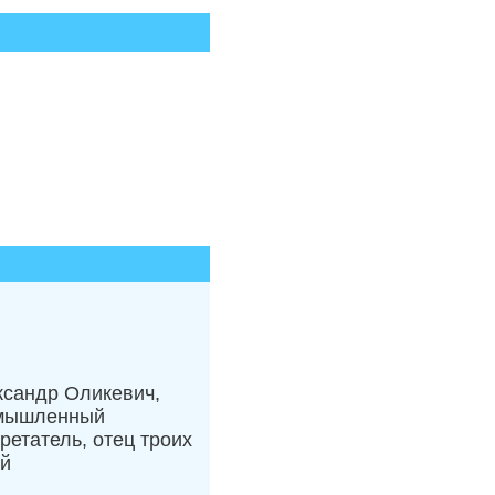
ксандр Оликевич,
мышленный
ретатель, отец троих
ей