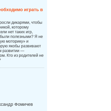
еобходимо играть в
 росли дикарями, чтобы
никой, которому
ли нет таких игр,
 были полезными? Я не
ую моторику» и
орую якобы развивают
ом развитии —
ом. Кто из родителей не
?
ксандр Фомичев