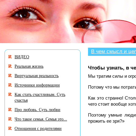
В разделе «Нужен совет
В чем смысл и це
ВИДЕО
Реальная жизнь
Чтобы узнать, в ч
Виртуальная реальность
Мы тратим силы и огро
Источники информации
Потому что мы потрат
Как стать счастливым. Суть
Как это странно! Сто
счастья
чего стоит вообще хот
Про любовь. Суть любви
Поэтому умные люди 
Что такое семья. Семья это...
прожить ее зря?»
Отношения с родителями