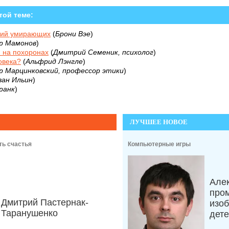
той теме:
ний умирающих
(
Брони Вэе
)
р Мамонов
)
 на похоронах
(
Дмитрий Семеник, психолог
)
овека?
(
Альфрид Лэнгле
)
р Марцинковский, профессор этики
)
ан Ильин
)
ранк
)
ЛУЧШЕЕ НОВОЕ
ть счастья
Компьютерные игры
Але
про
Дмитрий Пастернак-
изоб
Таранушенко
дет