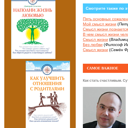
Смотрите также по э
Пять основных сожале
Мой смысл жизни
(
Пет
Смысл жизни познается
В чем смысл жизни чел
Смысл жизни
(
Владими
Без любви
(
Философ Ив
Смысл жизни
(
Семён Ф
САМОЕ ВАЖНОЕ
Как стать счастливым. Су