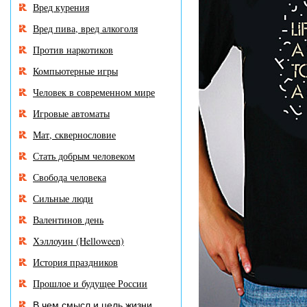
Вред курения
Вред пива, вред алкоголя
Против наркотиков
Компьютерные игры
Человек в современном мире
Игровые автоматы
Мат, сквернословие
Стать добрым человеком
Свобода человека
Сильные люди
Валентинов день
Хэллоуин (Helloween)
История праздников
Прошлое и будущее России
В чем смысл и цель жизни