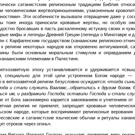
тически сатанистским религиозным традициям Библия относи
 человеческими жертвоприношениями, узаконенным кровопити
ностями». Эти особенности вызывали отвращение даже у сосе
ы тоже иногда приносили кровавые жертвы, но особую оже
адостно бросавших в пасть раскаленному истукану своих и чуж
орые мифы и легенды Древней Греции (легенда о Минотавре и д
н с Карфагенским государством (ханаанским религиозно-этнич
 к религии некоторых народов как откровенно антигуманной, с
ичины были основным моральным стимулом и оправданием д
 ханаанскими племенами в Палестине.
ветхозаветную эпоху устанавливается и удерживается «св
м, специально для этой цели устроенном Богом народе — 
о в ветхозаветной религии безусловно осуждается:
«тогда сыны
пода и стали служить Ваалам;...обратились к другим богам, 
ться им, и раздражили Господа; оставили Господа и стали с
ие от Бога закономерно карается завоеванием и угнетением от
етная религия не приемлет, запрещает кровавые человеческ
льском народе, которые воспринимают религиозные верования
есовские и сатанистские языческие обычаи и ритуалы ханан
ят отроков через огонь».
ии Ветхого Израиля Господь искушает, проверяет веру родо