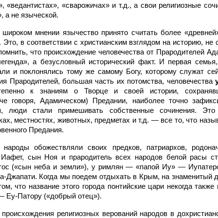
, «ведантистах», «сварожичах» и т.д., а свои религиозные со
, а не языческой.
 широком мнении язычество принято считать более «древней»
 Это, в соответствии с христианским взглядом на историю, не 
спомнить, что происхождение человечества от Прародителей Ад
легенда», а безусловный исторический факт. И первая семья
ли и поклонялись тому же самому Богу, которому служат сей
ия Прародителей, большая часть их потомства, человечества
тепенно к знаниям о Творце и своей истории, сохраняв
аче говоря, Адамическом) Предании, наиболее точно зафикс
я, люди стали примешивать собственные сочинения. Это
х, местностях, животных, предметах и т.д. — все то, что наз
овенного Предания.
 народы обожествляли своих предков, патриархов, родона
 Иафет, сын Ноя и прародитель всех народов белой расы с
тос («сын неба и земли»), у римлян — «папой Иу» — Иупатеро
-Джапати. Когда мы поедем отдыхать в Крым, на знаменитый д
том, что название этого города понтийские цари некогда такж
 Еу-Патору («добрый отец»).
происхождения религиозных верований народов в дохристиан