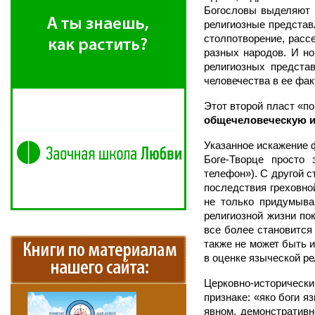
Богословы выделяют 
религиозные представ
столпотворение, рассе
разных народов. И но
религиозных предста
человечества в ее фак
Этот второй пласт «по
общечеловеческую 
Указанное искажение 
Боге-Творце просто
телефон»). С другой с
последствия греховно
не только придумыва
религиозной жизни по
все более становится
также не может быть 
в оценке языческой ре
Церковно-исторический
признаке: «яко боги я
явном, демонстративн