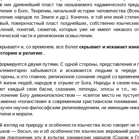
в них древнейший пласт так называемого «адамического пред
ления о Боге, Творении, начальной истории человечества (Все
ление народов по Земле и др.). Конечно, в той или иной степ
вый, поверхностный пласт позднейших, собственно язычески
влений, понятий, сюжетов, которые уже не имеют никакого о
тической части и религиозном осмыслении.
крывает» и, со временем, все более
скрывает и искажает изн
историю и религию
.
формируется двумя путями. С одной стороны, представления и 
 элементарно забываются и искажаются людьми в череде 
тороны, и это главное, религиозное сознание людей со временем
й жизни людей, народов в отрыве от Бога. Народы в своем язы
ют каждый свои басни, сказания, легенды, эпосы и т.п., но
клонение Богу демонопоклонством — «святое место не пустуе
 именно «поганством» в современном христианском понимании. 
изучен научно-философским религиоведением, не имеющим ника
лигии и морали.
 взгляд на природу и особенности язычества ясно говорит не 
зыков — бесы», но и об особенностях языческих верований разн
ом поклонении злу в культах ханаанских народов (Содом и Го