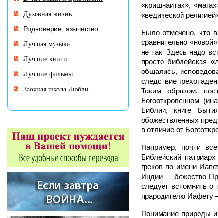
«кришнаитах», «магах»
Духовная жизнь
«ведической религией»
Родноверие, язычество
Было отмечено, что в
сравнительно «новой».
Лучшая музыка
не так. Здесь надо в
Лучшие книги
просто библейская «
общались, исповедова
Лучшие фильмы
следствие грехопаден
Заочная школа Любви
Таким образом, пос
Богооткровенном (ин
Библии, книге Быти
обожествленных предка
в отличие от Богооткр
Например, почти все
Библейский патриарх
греков по имени Иапе
Индии — божество Пра
следует вспомнить о 
прародителю Иафету —
Понимание природы и 