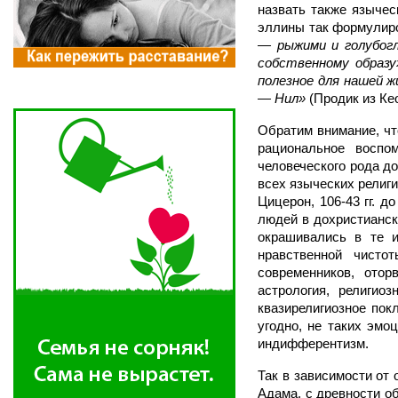
назвать также язычес
эллины так формулир
— рыжими и голубогл
собственному образ
полезное для нашей ж
— Нил»
(Продик из Кео
Обратим внимание, чт
рациональное воспо
человеческого рода д
всех языческих религ
Цицерон, 106-43 гг. д
людей в дохристианск
окрашивались в те 
нравственной чисто
современников, отор
астрология, религио
квазирелигиозное покл
угодно, не таких эмо
индифферентизм.
Так в зависимости от
Адама, с древности о