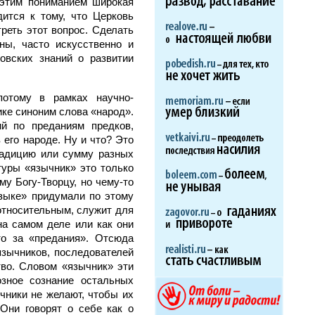
 этим пониманием широкая
ится к тому, что Церковь
реть этот вопрос. Сделать
ны, часто искусственно и
овских знаний о развитии
потому в рамках научно-
ке синоним слова «народ».
ий по преданиям предков,
 его народе. Ну и что? Это
традицию или сумму разных
туры «язычник» это только
у Богу-Творцу, но чему-то
языке» придумали по этому
относительным, служит для
на самом деле или как они
то за «предания». Отсюда
язычников, последователей
тво. Словом «язычник» эти
озное сознание остальных
чники не желают, чтобы их
Они говорят о себе как о