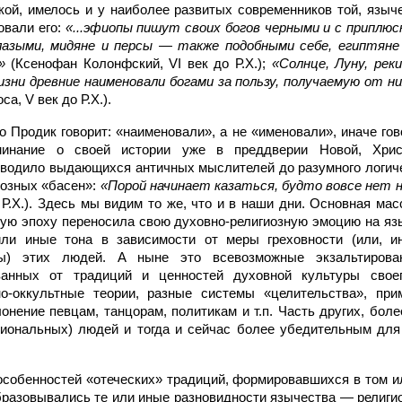
кой, имелось и у наиболее развитых современников той, языч
овали его:
«...эфиопы пишут своих богов черными и с приплю
азыми, мидяне и персы — также подобными себе, египтяне
у»
(Ксенофан Колонфский, VI век до Р.Х.);
«Солнце, Луну, рек
изни древние наименовали богами за пользу, получаемую от ни
са, V век до Р.Х.).
о Продик говорит: «наименовали», а не «именовали», иначе го
минание о своей истории уже в преддверии Новой, Хрис
оводило выдающихся античных мыслителей до разумного логич
иозных «басен»:
«Порой начинает казаться, будто вовсе нет 
о Р.Х.). Здесь мы видим то же, что и в наши дни. Основная ма
ую эпоху переносила свою духовно-религиозную эмоцию на яз
или иные тона в зависимости от меры греховности (или, 
ты) этих людей. А ныне это всевозможные экзальтирова
ванных от традиций и ценностей духовной культуры своег
зно-оккультные теории, разные системы «целительства», при
онение певцам, танцорам, политикам и т.п. Часть других, бол
циональных) людей и тогда и сейчас более убедительным для
 особенностей «отеческих» традиций, формировавшихся в том и
бразовывались те или иные разновидности язычества — религи