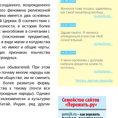
02.08.2026
созданного, возрожденного
Женился тоже поздно, удивляюсь
ого феномена религиозной
как такой нищеброд вообще...
века имеется два основных
подробнее...
 Церкви. В соответствии с
02.07.2026
озности, в истории более
: многобожие в сочетании с
Здравствуйте. Я являюсь
(поклонение предметам),
убежденным атеистом. Мой
сознательный...
в виде магии и колдовства
подробнее...
, но имеют и общие черты.
их признаках язычества
14.05.2026
гроидных.
У меня проблемы с долгами,
набрала кредитов зачем-то,
тых обывателей. При этом
хотелось...
подробнее...
о почему многие народы как
ом обществе, им не сменить
Читать другие просьбы
а более развитую форму,
тва к теизму (почти все
гроидные народы). Однако
экономически и культурно
Китай, Индия, ряд других