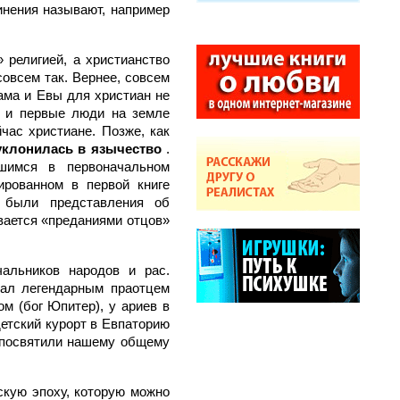
чинения называют, например
 религией, а христианство
совсем так. Вернее, совсем
ама и Евы для христиан не
, и первые люди на земле
час христиане. Позже, как
уклонилась в язычество
.
шимся в первоначальном
ированном в первой книге
 были представления об
ывается «преданиями отцов»
чальников народов и рас.
тал легендарным праотцем
м (бог Юпитер), у ариев в
етский курорт в Евпаторию
е посвятили нашему общему
скую эпоху, которую можно