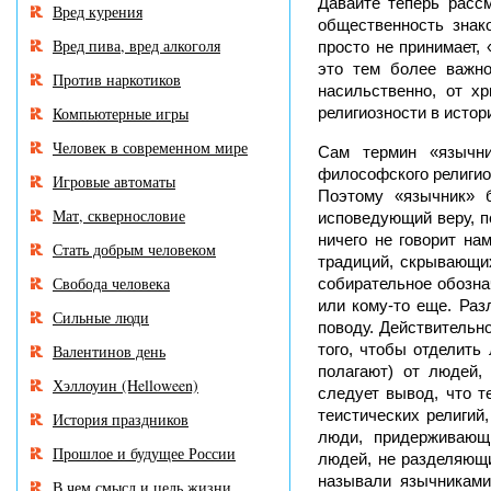
Давайте теперь расс
Вред курения
общественность знак
Вред пива, вред алкоголя
просто не принимает,
это тем более важно
Против наркотиков
насильственно, от х
Компьютерные игры
религиозности в истор
Человек в современном мире
Сам термин «язычни
философского религио
Игровые автоматы
Поэтому «язычник» б
Мат, сквернословие
исповедующий веру, п
ничего не говорит на
Стать добрым человеком
традиций, скрывающих
Свобода человека
собирательное обозна
или кому-то еще. Раз
Сильные люди
поводу. Действительн
того, чтобы отделить
Валентинов день
полагают) от людей,
Хэллоуин (Helloween)
следует вывод, что т
теистических религий
История праздников
люди, придерживающи
Прошлое и будущее России
людей, не разделяющи
называли язычниками
В чем смысл и цель жизни