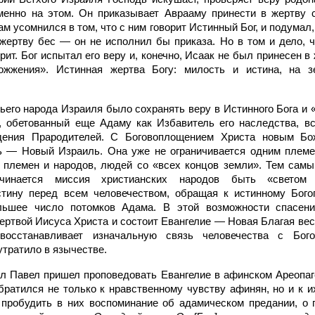
менно на этом. Он приказывает Аврааму принести в жертву с
м усомнился в том, что с ним говорит Истинный Бог, и подумал,
жертву бес — он не исполнил бы приказа. Но в том и дело,
орит. Бог испытал его веру и, конечно, Исаак не был принесен в
ожжения». Истинная жертва Богу: милость и истина, на 
его народа Израиля было сохранять веру в Истинного Бога и «
 обетованный еще Адаму как Избавитель его наследства, все
адения Прародителей. С Боговоплощением Христа новым Бо
ь — Новый Израиль. Она уже не ограничивается одним племе
 племен и народов, людей со «всех концов земли». Тем самы
ачинается миссия христианских народов быть «светом
стину перед всем человечеством, обращая к истинному Бог
ьшее число потомков Адама. В этой возможности спасения
ртвой Иисуса Христа и состоит Евангелие — Новая Благая вест
восстанавливает изначальную связь человечества с Бог
утратило в язычестве.
ол Павел пришел проповедовать Евангелие в афинском Ареопа
обратился не только к нравственному чувству афинян, но и к 
 пробудить в них воспоминание об адамическом предании, о 