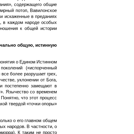
ания», содержащего общие
мирный потоп, Вавилонское
ени искаженные в преданиях
х, в каждом народе особых
тношения к общей истории
ачально общую, истинную
понятия о Едином Истинном
поколений («испорченный
 все более разрушает грех,
честве, уклонении от Бога,
 и постепенно замещают в
т». Язычество со временем
Понятно, что этот процесс
кой твердой «точки опоры»
только о его главном общем
ых народов. В частности, о
морра). К таким не просто