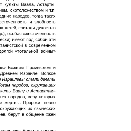
т культы Ваала, Астарты,
ем, скотоложеством и т.п.
дних народов, тогда таких
сточенность и злобность
их детей, считали дикостью
р.), особая ожесточенность
ески) имеют под собой эти
атанистской в современном
олгой «тотальной войны»
ыше» Божьим Промыслом и
Древнем Израиле. Всякое
 Израилевы стали делать
богам народов, окружавших
лужить Ваалу и Астартам»
 тех народов, веру которых
ие жертвы. Пророки гневно
 окружающих их языческих
еев, берут в общение «жен
начальника Божьего народа