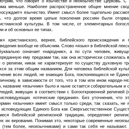
мотрим, что говорит о язычестве и неоязычестве Церковь. С
ома меньше. Наиболее распространенное общее мнение свод
 «осуждает» язычество. Имеет смысл более тщательно рассмот
, что долгое время целые поколения россиян были оторва
ристианской культуры. В том числе, от элементарных богосл
ии и об основных ее типах.
к» христианского, вернее, библейского происхождения и 
ведения вообще не объясним. Слово «язык» в библейской лекси
уквально означает «народник», а по сути человек, живущ
ереданную ему предками так, как она исторически сложилась в
м о религии, никак не характеризует по существу духовную 
ся за этим общим названием. Для человека библейской куль
чение всех людей, не знающих Бога, поклоняющихся не Едином
личному, в зависимости от того, что в том или ином народе-»
о, название «язычник» было и ныне остается собирательным и 
 людей, живущих в соответствии с Богооткровенной религией (
 исповедующих «отеческие предания». Без уточнения, что э
ермин «язычник» имеет смысл только среди, так сказать, не 
, исповедующих Единого Бога как Сверхъестественное Сущес
еся библейской религиозной традиции, определяют религи
х их верования. Понимая это, некоторые современные неоязы
 (тем более, неоязычниками) и сами так себя не называют. 