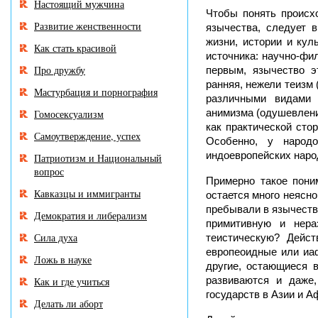
Настоящий мужчина
Чтобы понять происхо
Развитие женственности
язычества, следует 
жизни, истории и кул
Как стать красивой
источника: научно-фи
Про дружбу
первым, язычество э
ранняя, нежели теизм 
Мастурбация и порнография
различными видами 
анимизма (одушевлени
Гомосексуализм
как практической сто
Самоутверждение, успех
Особенно, у народ
индоевропейских наро
Патриотизм и Национальный
вопрос
Примерно такое пони
Кавказцы и иммигранты
остается много неясно
пребывали в язычеств
Демократия и либерализм
примитивную и нера
Сила духа
теистическую? Дейст
европеоидные или иа
Ложь в науке
другие, остающиеся 
развиваются и даже,
Как и где учиться
государств в Азии и А
Делать ли аборт