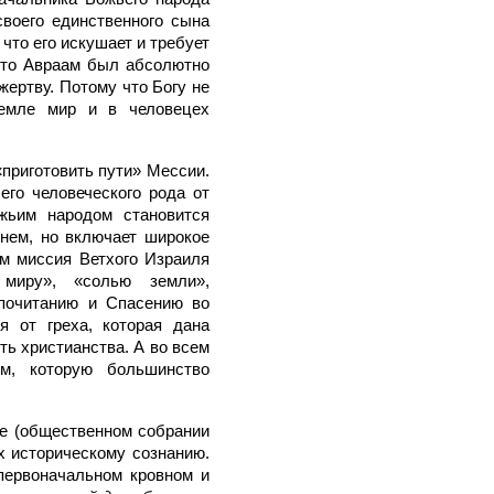
воего единственного сына
 что его искушает и требует
 что Авраам был абсолютно
 жертву. Потому что Богу не
земле мир и в человецех
приготовить пути» Мессии.
го человеческого рода от
жьим народом становится
нем, но включает широкое
м миссия Ветхого Израиля
 миру», «солью земли»,
опочитанию и Спасению во
 от греха, которая дана
ь христианства. А во всем
ом, которую большинство
ге (общественном собрании
их историческому сознанию.
первоначальном кровном и