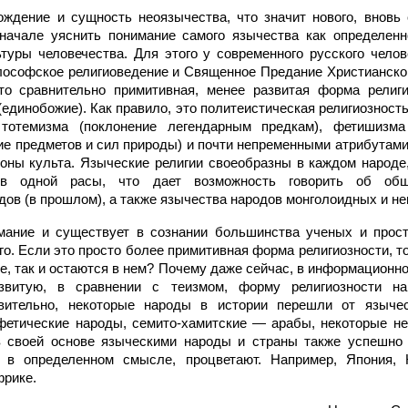
ждение и сущность неоязычества, что значит нового, вновь 
вначале уяснить понимание самого язычества как определенн
ьтуры человечества. Для этого у современного русского чело
лософское религиоведение и Священное Предание Христианской
то сравнительно примитивная, менее развитая форма религи
(единобожие). Как правило, это политеистическая религиозность
тотемизма (поклонение легендарным предкам), фетишизма 
е предметов и сил природы) и почти непременными атрибутами 
роны культа. Языческие религии своеобразны в каждом народе
ов одной расы, что дает возможность говорить об общ
дов (в прошлом), а также язычества народов монголоидных и не
мание и существует в сознании большинства ученых и прос
го. Если это просто более примитивная форма религиозности, т
е, так и остаются в нем? Почему даже сейчас, в информационн
звитую, в сравнении с теизмом, форму религиозности н
вительно, некоторые народы в истории перешли от язычес
фетические народы, семито-хамитские — арабы, некоторые не
в своей основе языческими народы и страны также успешно 
 в определенном смысле, процветают. Например, Япония, 
фрике.