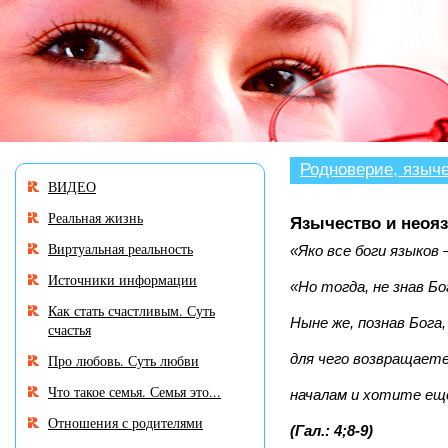
В разделе «Нужен совет
Родноверие, языч
ВИДЕО
Реальная жизнь
Язычество и неоя
Виртуальная реальность
«Яко все боги языков 
Источники информации
«Но тогда, не знав Бо
Как стать счастливым. Суть
Ныне же, познав Бога,
счастья
для чего возвращает
Про любовь. Суть любви
Что такое семья. Семья это...
началам и хотите ещ
Отношения с родителями
(Гал.: 4;8-9)