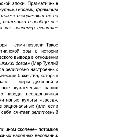
еской эпохи. Прагматичные
снутыми носами, фракийцы
 также изображают их по
и, источники и вообще все
х, как, например, египтяне
воря — сами назвали. Такое
тианской эры в истории
еского вывода в отношении
никаких богов»
(Мар Туллий
сса религиозно настроенных
ыческие божества, которые
иначе — меры духовной и
нные «увлечения» наших
о народа: псевдонаучная
митивные культы «звезд»,
ее рациональных (или, если
 себя считает религиозный
ли ином «колене» потомков
озных народных верований.