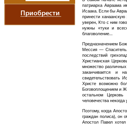
патриарха Авраама и
Исаака. Если бы Авраа
принести ханаанскую 
уверен, Кто с ним гов
нужны «туки и всес
благоволение...
Предназначением Божь
Мессия — Спаситель,
последствий грехоп
Христианская Церков
множество различных
заканчивается и н
свидетельствовать И
Христе возможно бол
Боговоплощением и Же
остальном Церковь 
человечества некогда 
Поэтому, когда Апост
граждан полиса), он 
Апостол Павел хотел