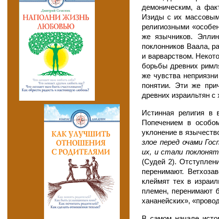
демоническим, а фак
Изиды с их массовыми
религиозными «особен
же язычников. Эллин
поклонников Ваала, р
и варварством. Некот
борьбы древних римля
же чувства неприязни
понятии. Эти же пр
древних израильтян с
Истинная религия в 
Попечением в особо
уклонение в язычеств
злое перед очами Гос
их, и стали поклоня
(Судей 2). Отступлен
перенимают. Ветхозав
клеймят тех в израи
племен, перенимают б
хананейских», «провод
В самом начале истор