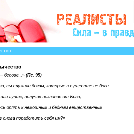
?» много историй, авторы которых остро нуждаются в 
ество
зычество
— бесове...»
(Пс. 95)
га, вы служили богам, которые в существе не боги.
 или лучше, получив познание от Бога,
есь опять к немощным и бедным вещественным
е снова поработить себя им?»