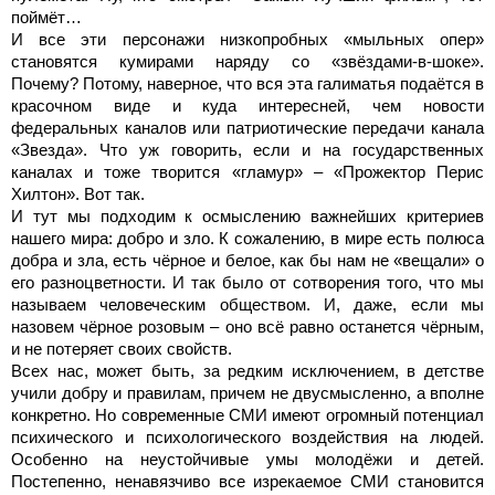
поймёт…
И все эти персонажи низкопробных «мыльных опер»
становятся кумирами наряду со «звёздами-в-шоке».
Почему? Потому, наверное, что вся эта галиматья подаётся в
красочном виде и куда интересней, чем новости
федеральных каналов или патриотические передачи канала
«Звезда». Что уж говорить, если и на государственных
каналах и тоже творится «гламур» – «Прожектор Перис
Хилтон». Вот так.
И тут мы подходим к осмыслению важнейших критериев
нашего мира: добро и зло. К сожалению, в мире есть полюса
добра и зла, есть чёрное и белое, как бы нам не «вещали» о
его разноцветности. И так было от сотворения того, что мы
называем человеческим обществом. И, даже, если мы
назовем чёрное розовым – оно всё равно останется чёрным,
и не потеряет своих свойств.
Всех нас, может быть, за редким исключением, в детстве
учили добру и правилам, причем не двусмысленно, а вполне
конкретно. Но современные СМИ имеют огромный потенциал
психического и психологического воздействия на людей.
Особенно на неустойчивые умы молодёжи и детей.
Постепенно, ненавязчиво все изрекаемое СМИ становится