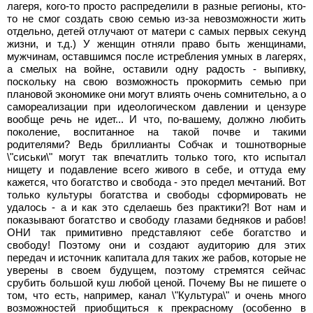
лагеря, кого-то просто распределили в разные регионы, кто-
то не смог создать свою семью из-за невозможности жить
отдельно, детей отлучают от матери с самых первых секунд
жизни, и т.д.) У женщин отняли право быть женщинами,
мужчинам, оставшимся после истребления умных в лагерях,
а смелых на войне, оставили одну радость - выпивку,
поскольку на свою возможность прокормить семью при
плановой экономике они могут влиять очень сомнительно, а о
самореализации при идеологическом давлении и цензуре
вообще речь не идет... И что, по-вашему, должно любить
поколение, воспитанное на такой почве и такими
родителями? Ведь бриллианты Собчак и тошнотворные
\"сиськи\" могут так впечатлить только того, кто испытал
нищету и подавление всего живого в себе, и оттуда ему
кажется, что богатство и свобода - это предел мечтаний. Вот
только культуры богатства и свободы сформировать не
удалось - а и как это сделаешь без практики?! Вот нам и
показывают богатство и свободу глазами бедняков и рабов!
ОНИ так примитивно представляют себе богатство и
свободу! Поэтому они и создают аудиторию для этих
передач и источник капитала для таких же рабов, которые не
уверены в своем будущем, поэтому стремятся сейчас
срубить большой куш любой ценой. Почему Вы не пишете о
том, что есть, например, канал \"Культура\" и очень много
возможностей приобщиться к прекрасному (особенно в