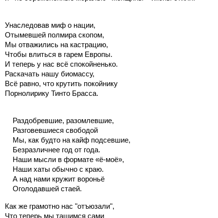
Унаследовав миф о нации,
Отымевшей полмира скопом,
Мы отважились на кастрацию,
Чтобы влиться в гарем Европы.
И теперь у нас всё спокойненько.
Раскачать нашу биомассу,
Всё равно, что крутить покойнику
Порнолирику Тинто Брасса.
Раздобревшие, разомлевшие,
Разговевшиеся свободой
Мы, как будто на кайф подсевшие,
Безразличнее год от года.
Наши мысли в формате «ё-моё»,
Наши хаты обычно с краю.
А над нами кружит вороньё
Оголодавшей стаей.
Как же грамотно нас "отъюзали",
Что теперь мы тащимся сами