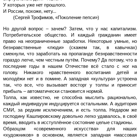
У которых уже нет прошлого.
И России, похоже, нету...
(Сергей Трофимов, «Поколение пепси»)
Но другой вопрос – зачем? Затем, что у нас капитализм.
Потребительское общество. И каждый гражданин имеет
право на неограниченные заработки. Некоторые умные, но
безнравственные «люди» (скажем так, в кавычках)
смекнули, что заработать на пропаганде безнравственности
гораздо легче, чем честным путём. Почему? Да потому, что в
последние годы в нашем Отечестве всё стало с ног на
голову. Никакого нравственного воспитания детей и
молодёжи нет и в помине. А западная «культура» устроена
так, что все, что вызывает восторг у толпы и приносит
прибыль – автоматически становится нормой.
Толпа, как известно, не способна мыслить рационально,
каждый индивидуум индуцируется остальными. А аудитория
СМИ, за редким исключением, и есть толпа. Недаром же
господину Кашпировскому довольно легко удавалось, в своё
время, вводить в исступлённое состояние целые стадионы.
Образцом «современного искусства» для наших
«художников» в основном, является западная «массовая