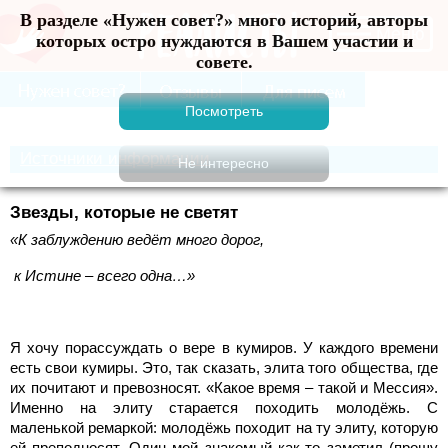
В разделе «Нужен совет?» много историй, авторы
Меню
которых остро нуждаются в Вашем участии и
совете.
Источники информации
Звезды, которые не светят
«К заблуждению ведёт много дорог,
к Истине – всего одна…»
Я хочу порассуждать о вере в кумиров. У каждого времени
есть свои кумиры. Это, так сказать, элита того общества, где
их почитают и превозносят. «Какое время – такой и Мессия».
Именно на элиту старается походить молодёжь. С
маленькой ремаркой: молодёжь походит на ту элиту, которую
ей преподносят. Один мой знакомый как-то заметил (прошу