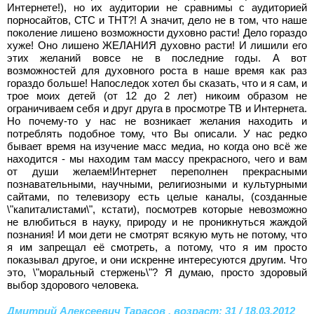
Интернете!), но их аудитории не сравнимы с аудиторией
порносайтов, СТС и ТНТ?! А значит, дело не в том, что наше
поколение лишено возможности духовно расти! Дело гораздо
хуже! Оно лишено ЖЕЛАНИЯ духовно расти! И лишили его
этих желаний вовсе не в последние годы. А вот
возможностей для духовного роста в наше время как раз
гораздо больше! Напоследок хотел бы сказать, что и я сам, и
трое моих детей (от 12 до 2 лет) никоим образом не
ограничиваем себя и друг друга в просмотре ТВ и Интернета.
Но почему-то у нас не возникает желания находить и
потреблять подобное тому, что Вы описали. У нас редко
бывает время на изучение масс медиа, но когда оно всё же
находится - мы находим там массу прекрасного, чего и вам
от души желаем!Интернет переполнен прекрасными
познавательными, научными, религиозными и культурными
сайтами, по телевизору есть целые каналы, (созданные
\"капиталистами\", кстати), посмотрев которые невозможно
не влюбиться в науку, природу и не проникнуться жаждой
познания! И мои дети не смотрят всякую муть не потому, что
я им запрещал её смотреть, а потому, что я им просто
показывал другое, и они искренне интересуются другим. Что
это, \"моральный стержень\"? Я думаю, просто здоровый
выбор здорового человека.
Дмитрий Алексеевич Тарасов , возраст: 31 / 18.03.2012