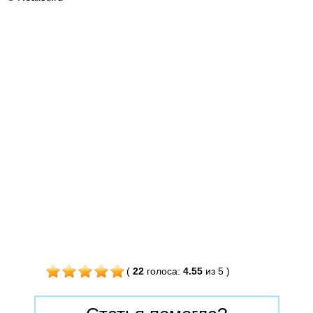
(
22
голоса
:
4.55
из 5
)