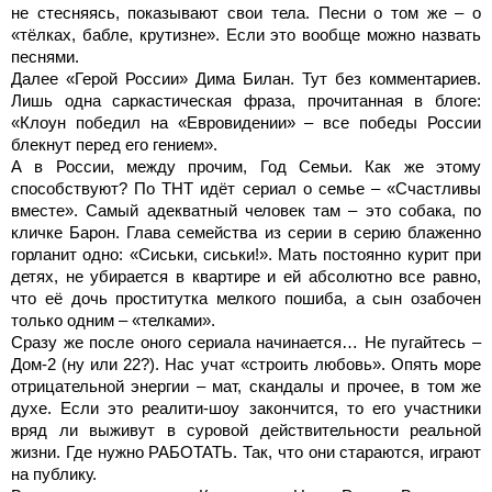
не стесняясь, показывают свои тела. Песни о том же – о
«тёлках, бабле, крутизне». Если это вообще можно назвать
песнями.
Далее «Герой России» Дима Билан. Тут без комментариев.
Лишь одна саркастическая фраза, прочитанная в блоге:
«Клоун победил на «Евровидении» – все победы России
блекнут перед его гением».
А в России, между прочим, Год Семьи. Как же этому
способствуют? По ТНТ идёт сериал о семье – «Счастливы
вместе». Самый адекватный человек там – это собака, по
кличке Барон. Глава семейства из серии в серию блаженно
горланит одно: «Сиськи, сиськи!». Мать постоянно курит при
детях, не убирается в квартире и ей абсолютно все равно,
что её дочь проститутка мелкого пошиба, а сын озабочен
только одним – «телками».
Сразу же после оного сериала начинается… Не пугайтесь –
Дом-2 (ну или 22?). Нас учат «строить любовь». Опять море
отрицательной энергии – мат, скандалы и прочее, в том же
духе. Если это реалити-шоу закончится, то его участники
вряд ли выживут в суровой действительности реальной
жизни. Где нужно РАБОТАТЬ. Так, что они стараются, играют
на публику.