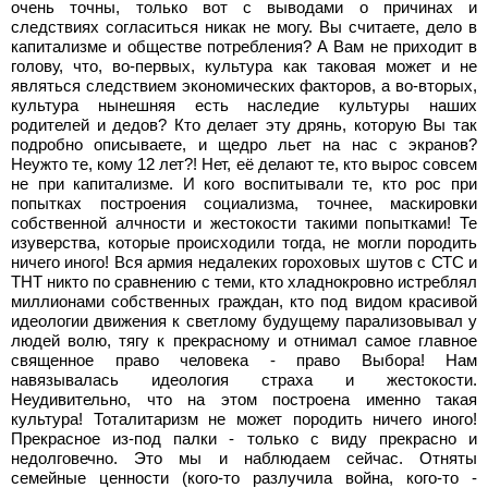
очень точны, только вот с выводами о причинах и
следствиях согласиться никак не могу. Вы считаете, дело в
капитализме и обществе потребления? А Вам не приходит в
голову, что, во-первых, культура как таковая может и не
являться следствием экономических факторов, а во-вторых,
культура нынешняя есть наследие культуры наших
родителей и дедов? Кто делает эту дрянь, которую Вы так
подробно описываете, и щедро льет на нас с экранов?
Неужто те, кому 12 лет?! Нет, её делают те, кто вырос совсем
не при капитализме. И кого воспитывали те, кто рос при
попытках построения социализма, точнее, маскировки
собственной алчности и жестокости такими попытками! Те
изуверства, которые происходили тогда, не могли породить
ничего иного! Вся армия недалеких гороховых шутов с СТС и
ТНТ никто по сравнению с теми, кто хладнокровно истреблял
миллионами собственных граждан, кто под видом красивой
идеологии движения к светлому будущему парализовывал у
людей волю, тягу к прекрасному и отнимал самое главное
священное право человека - право Выбора! Нам
навязывалась идеология страха и жестокости.
Неудивительно, что на этом построена именно такая
культура! Тоталитаризм не может породить ничего иного!
Прекрасное из-под палки - только с виду прекрасно и
недолговечно. Это мы и наблюдаем сейчас. Отняты
семейные ценности (кого-то разлучила война, кого-то -