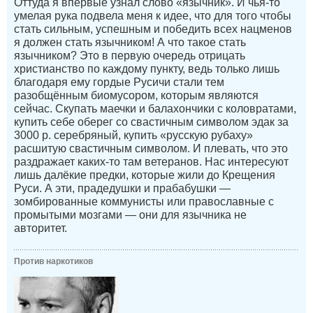
Оттуда я впервые узнал слово «язычник». И чья-то
умелая рука подвела меня к идее, что для того чтобы
стать сильным, успешным и победить всех нацменов
я должен стать язычником! А что такое стать
язычником? Это в первую очередь отрицать
христианство по каждому пункту, ведь только лишь
благодаря ему гордые Русичи стали тем
разобщённым биомусором, которым являются
сейчас. Скупать маечки и балахончики с коловратами,
купить себе оберег со свастичным символом эдак за
3000 р. серебряный, купить «русскую рубаху»
расшитую свастичным символом. И плевать, что это
раздражает каких-то там ветеранов. Нас интересуют
лишь далёкие предки, которые жили до Крещения
Руси. А эти, прадедушки и прабабушки —
зомбированные коммунисты или православные с
промытыми мозгами — они для язычника не
авторитет.
Против наркотиков