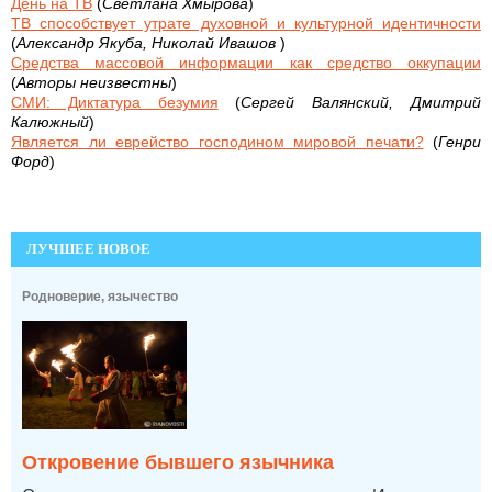
День на ТВ
(
Светлана Хмырова
)
ТВ способствует утрате духовной и культурной идентичности
(
Александр Якуба, Николай Ивашов
)
Средства массовой информации как средство оккупации
(
Авторы неизвестны
)
СМИ: Диктатура безумия
(
Сергей Валянский, Дмитрий
Калюжный
)
Является ли еврейство господином мировой печати?
(
Генри
Форд
)
ЛУЧШЕЕ НОВОЕ
Родноверие, язычество
Откровение бывшего язычника