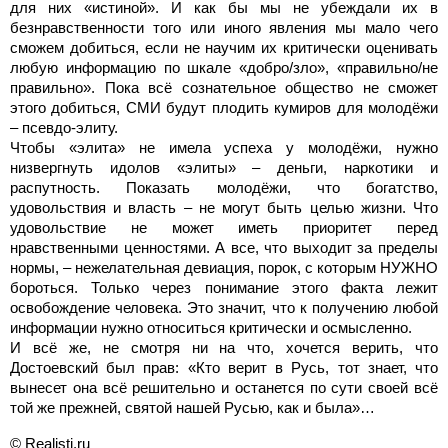
для них «истиной». И как бы мы не убеждали их в
безнравственности того или иного явления мы мало чего
сможем добиться, если не научим их критически оценивать
любую информацию по шкале «добро/зло», «правильно/не
правильно». Пока всё сознательное общество не сможет
этого добиться, СМИ будут плодить кумиров для молодёжи
– псевдо-элиту.
Чтобы «элита» не имела успеха у молодёжи, нужно
низвергнуть идолов «элиты» – деньги, наркотики и
распутность. Показать молодёжи, что богатство,
удовольствия и власть – не могут быть целью жизни. Что
удовольствие не может иметь приоритет перед
нравственными ценностями. А все, что выходит за пределы
нормы, – нежелательная девиация, порок, с которым НУЖНО
бороться. Только через понимание этого факта лежит
освобождение человека. Это значит, что к получению любой
информации нужно относиться критически и осмысленно.
И всё же, не смотря ни на что, хочется верить, что
Достоевский был прав: «Кто верит в Русь, тот знает, что
вынесет она всё решительно и останется по сути своей всё
той же прежней, святой нашей Русью, как и была»…
© Realisti.ru