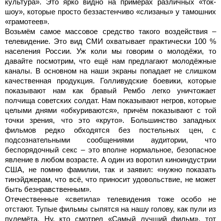
культура». Это ярко видно на примерах различных «ток-
шоу», которые просто беззастенчиво «слизаны» у тамошних
«грамотеев».
Возьмём самое массовое средство такого воздействия –
телевидение. Это вид СМИ охватывает практически 100 %
населения России. Уж коли мы говорим о молодёжи, то
давайте посмотрим, что ещё нам предлагают молодёжные
каналы. В основном на наши экраны попадает не слишком
качественная продукция. Голливудские боевики, которые
показывают нам как бравый Рембо легко уничтожает
полчища советских солдат. Нам показывают негров, которые
целыми днями «обкуриваются», причём показывают с той
точки зрения, что это «круто». Большинство западных
фильмов редко обходятся без постельных цен, с
подсознательными сообщениями аудитории, что
беспорядочный секс – это вполне нормальное, безопасное
явление в любом возрасте. А один из воротил киноиндустрии
США, не помню фамилии, так и заявил: «нужно показать
тинэйджерам, что всё, что приносит удовольствие, не может
быть безнравственным».
Отечественные «светила» телевидения тоже особо не
отстают. Тупые фильмы сыпятся на нашу голову, как пули из
пулемёта. Ну, кто смотрел «Самый лучший фильм», тот