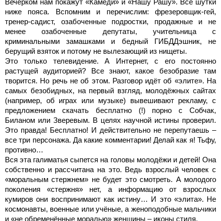
Вечерком нам покажут «Камеди» и «Нашу Рашу». Все шутки
ниже пояса. Вспомним и перечислим: фрезеровщик-гей,
тренер-садист, озабоченные подростки, продажные и не
менее озабоченные депутаты, учительница с
криминальными замашками и бедный ГИБДДэшник, не
берущий взяток и потому не вылезающий из нищеты.
Это только телевидение. А Интернет, с его постоянно
растущей аудиторией? Все знают, какое безобразие там
творится. Но речь не об этом. Разговор идёт об «элите». На
самых безобидных, на первый взгляд, молодёжных сайтах
(например, об играх или музыке) вывешивают рекламу, с
предложением скачать бесплатно (!) порно с Собчак,
Биланом или Зверевым. В целях научной истины проверил.
Это правда! Бесплатно! И действительно не перепутаешь –
все три персонажа. Да какие комментарии! Делай как я! Тьфу,
противно…
Вся эта галиматья сыпется на головы молодёжи и детей! Она
собственно и рассчитана на это. Ведь взрослый человек с
«моральным стержнем» не будет это смотреть. А молодого
поколения «стержня» нет, а информацию от взрослых
кумиров они воспринимают как истину… И это «элита». Не
космонавты, военные или учёные, а женоподобные мальчики
и «не обременённые моралью» женщины – иконы стиля.