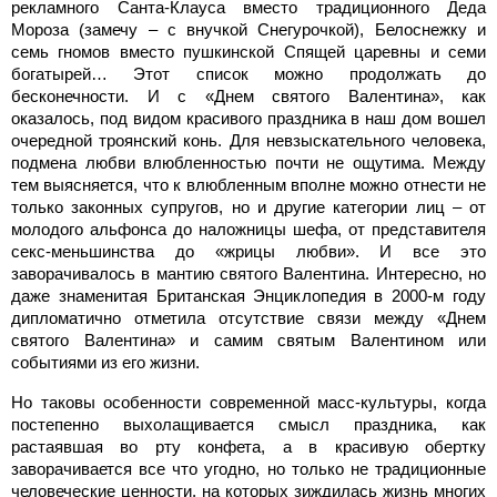
рекламного Санта-Клауса вместо традиционного Деда
Мороза (замечу – с внучкой Снегурочкой), Белоснежку и
семь гномов вместо пушкинской Спящей царевны и семи
богатырей… Этот список можно продолжать до
бесконечности. И с «Днем святого Валентина», как
оказалось, под видом красивого праздника в наш дом вошел
очередной троянский конь. Для невзыскательного человека,
подмена любви влюбленностью почти не ощутима. Между
тем выясняется, что к влюбленным вполне можно отнести не
только законных супругов, но и другие категории лиц – от
молодого альфонса до наложницы шефа, от представителя
секс-меньшинства до «жрицы любви». И все это
заворачивалось в мантию святого Валентина. Интересно, но
даже знаменитая Британская Энциклопедия в 2000-м году
дипломатично отметила отсутствие связи между «Днем
святого Валентина» и самим святым Валентином или
событиями из его жизни.
Но таковы особенности современной масс-культуры, когда
постепенно выхолащивается смысл праздника, как
растаявшая во рту конфета, а в красивую обертку
заворачивается все что угодно, но только не традиционные
человеческие ценности, на которых зиждилась жизнь многих