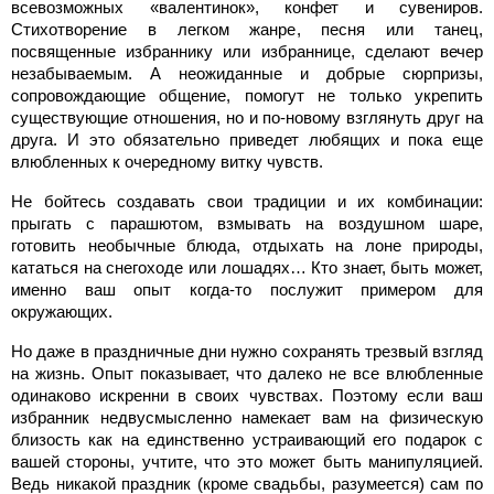
всевозможных «валентинок», конфет и сувениров.
Стихотворение в легком жанре, песня или танец,
посвященные избраннику или избраннице, сделают вечер
незабываемым. А неожиданные и добрые сюрпризы,
сопровождающие общение, помогут не только укрепить
существующие отношения, но и по-новому взглянуть друг на
друга. И это обязательно приведет любящих и пока еще
влюбленных к очередному витку чувств.
Не бойтесь создавать свои традиции и их комбинации:
прыгать с парашютом, взмывать на воздушном шаре,
готовить необычные блюда, отдыхать на лоне природы,
кататься на снегоходе или лошадях… Кто знает, быть может,
именно ваш опыт когда-то послужит примером для
окружающих.
Но даже в праздничные дни нужно сохранять трезвый взгляд
на жизнь. Опыт показывает, что далеко не все влюбленные
одинаково искренни в своих чувствах. Поэтому если ваш
избранник недвусмысленно намекает вам на физическую
близость как на единственно устраивающий его подарок с
вашей стороны, учтите, что это может быть манипуляцией.
Ведь никакой праздник (кроме свадьбы, разумеется) сам по