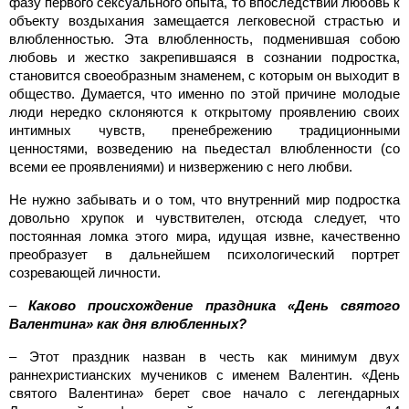
фазу первого сексуального опыта, то впоследствии любовь к
объекту воздыхания замещается легковесной страстью и
влюбленностью. Эта влюбленность, подменившая собою
любовь и жестко закрепившаяся в сознании подростка,
становится своеобразным знаменем, с которым он выходит в
общество. Думается, что именно по этой причине молодые
люди нередко склоняются к открытому проявлению своих
интимных чувств, пренебрежению традиционными
ценностями, возведению на пьедестал влюбленности (со
всеми ее проявлениями) и низвержению с него любви.
Не нужно забывать и о том, что внутренний мир подростка
довольно хрупок и чувствителен, отсюда следует, что
постоянная ломка этого мира, идущая извне, качественно
преобразует в дальнейшем психологический портрет
созревающей личности.
–
Каково происхождение праздника «День святого
Валентина» как дня влюбленных?
– Этот праздник назван в честь как минимум двух
раннехристианских мучеников с именем Валентин. «День
святого Валентина» берет свое начало с легендарных