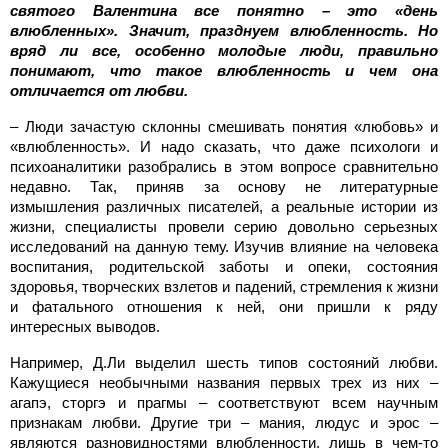
святого Валентина все понятно – это «день
влюбленных». Значит, празднуем влюбленность. Но
вряд ли все, особенно молодые люди, правильно
понимают, что такое влюбленность и чем она
отличается от любви.
– Люди зачастую склонны смешивать понятия «любовь» и
«влюбленность». И надо сказать, что даже психологи и
психоаналитики разобрались в этом вопросе сравнительно
недавно. Так, приняв за основу не литературные
измышления различных писателей, а реальные истории из
жизни, специалисты провели серию довольно серьезных
исследований на данную тему. Изучив влияние на человека
воспитания, родительской заботы и опеки, состояния
здоровья, творческих взлетов и падений, стремления к жизни
и фатального отношения к ней, они пришли к ряду
интересных выводов.
Например, Д.Ли выделил шесть типов состояний любви.
Кажущиеся необычными названия первых трех из них –
агапэ, сторгэ и прагмы – соответствуют всем научным
признакам любви. Другие три – мания, людус и эрос –
являются разновидностями влюбленности, лишь в чем-то