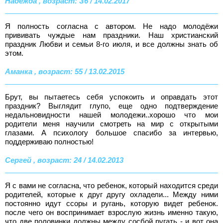
Надежда , возраст: З6 / 14.02.2017
Я полность согласна с автором. Не надо молодёжи
прививать чуждые нам праздники. Наш христианский
праздник Любви и семьи 8-го июля, и все должны знать об
этом.
Аманка , возраст: 55 / 13.02.2015
Брут, вы пытаетесь себя успокоить и оправдать этот
праздник? Выглядит глупо, еще одно подтверждение
недальновидности нашей молодежи..хорошо что мои
родители меня научили смотреть на мир с открытыми
глазами. А психологу большое спасибо за интервью,
поддерживаю полностью!
Сергей , возраст: 24 / 14.02.2013
Я с вами не согласна, что ребенок, который находится среди
родителей, которые к друг другу охладели... Между ними
постоянно идут ссоры и ругань, которую видет ребенок.
после чего он воспринимает взрослую жизнь именно такую,
что две половинки должны между сосбой ругать - и вот она