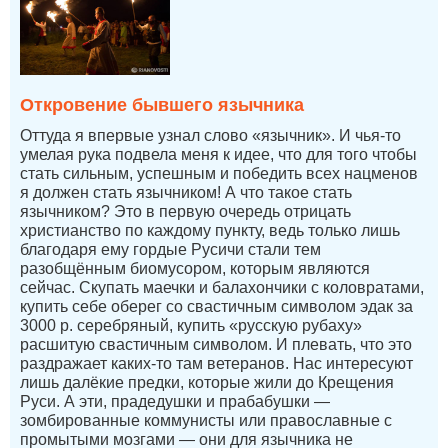
Откровение бывшего язычника
Оттуда я впервые узнал слово «язычник». И чья-то
умелая рука подвела меня к идее, что для того чтобы
стать сильным, успешным и победить всех нацменов
я должен стать язычником! А что такое стать
язычником? Это в первую очередь отрицать
христианство по каждому пункту, ведь только лишь
благодаря ему гордые Русичи стали тем
разобщённым биомусором, которым являются
сейчас. Скупать маечки и балахончики с коловратами,
купить себе оберег со свастичным символом эдак за
3000 р. серебряный, купить «русскую рубаху»
расшитую свастичным символом. И плевать, что это
раздражает каких-то там ветеранов. Нас интересуют
лишь далёкие предки, которые жили до Крещения
Руси. А эти, прадедушки и прабабушки —
зомбированные коммунисты или православные с
промытыми мозгами — они для язычника не