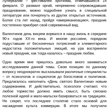
Луперкалий – фестивалей эротизма, отмечавшихся 14
февраля. О размахе оргий, непременно сопровождавших
празднование, можно подробнее узнать в специальной
литературе или почерпнуть из других открытых источников.
Более ста лет назад, пройдя «американизацию», праздник
постепенно приобрел свой современный вид.
Валентинов день вихрем ворвался в нашу жизнь в середине
90-х годов XX-го века. И многие россияне, порядком
подуставшие от бесконечных потрясений и элементарного
недостатка положительных эмоций, на ура восприняли
новый праздник, как тогда казалось – праздник любви.
Одно время мне пришлось довольно много заниматься
исследованием данной темы. Свою позицию по данному
вопросу неоднократно высказывали различные специалисты
– от психологов и социологов до богословов и политиков.
Предлагалось наполнить «День святого Валентина» новым
содержанием. И действительно, психологи считают, что
любое торжество должно иметь смысл, быть связано
полезной идеей и мало-мальски базироваться на традициях.
Не секрет, что последнее столетие стало основой для
насаждения культа коммерции. В итоге мы получили