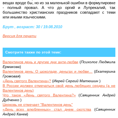
вещах вроде бы, но из за маленькой ошибки в формулировке
- полный провал. А что до оргий и Лупрекалий, так
большинство христианских праздников совпадают с теми
или иными языческими.
Брут , возраст: 30 / 19.08.2010
Версия для печати
Смотрите также по этой теме:
Валентинов день и другие дни анти-любви
(
Психолог Людмила
Ермакова
)
Валентинов день: О шоколаде, деньгах и любви…
(
Екатерина
Громовая
)
«День святого Валентина»?
(
Иерей Сергий Матюшин
)
В России должен отмечаться свой день любящих сердец (а не
Валентинов день)
Что такое «День святого Валентина?»
(
Священник Андрей
Дудченко
)
Церковь не отмечает "Валентинов день"
«День всех влюбленных» стал днем скотства
(
Священник
Андрей Канев
)