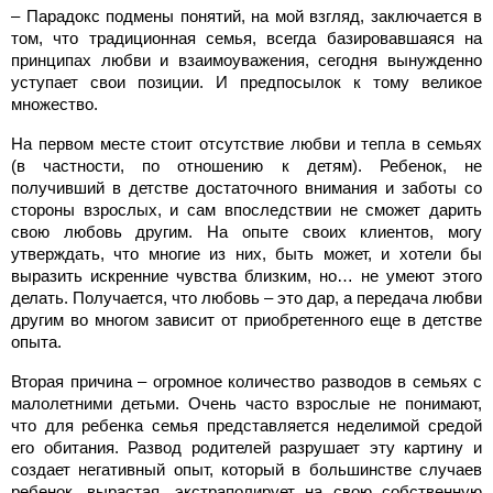
– Парадокс подмены понятий, на мой взгляд, заключается в
том, что традиционная семья, всегда базировавшаяся на
принципах любви и взаимоуважения, сегодня вынужденно
уступает свои позиции. И предпосылок к тому великое
множество.
На первом месте стоит отсутствие любви и тепла в семьях
(в частности, по отношению к детям). Ребенок, не
получивший в детстве достаточного внимания и заботы со
стороны взрослых, и сам впоследствии не сможет дарить
свою любовь другим. На опыте своих клиентов, могу
утверждать, что многие из них, быть может, и хотели бы
выразить искренние чувства близким, но… не умеют этого
делать. Получается, что любовь – это дар, а передача любви
другим во многом зависит от приобретенного еще в детстве
опыта.
Вторая причина – огромное количество разводов в семьях с
малолетними детьми. Очень часто взрослые не понимают,
что для ребенка семья представляется неделимой средой
его обитания. Развод родителей разрушает эту картину и
создает негативный опыт, который в большинстве случаев
ребенок, вырастая, экстраполирует на свою собственную