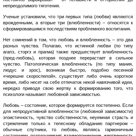
непреодолимого тяготения.
Ученые установили, что три первых типа (любви) являются
врожденными, а вторые три (влюбленности) – относятся к
сформировавшимся последствиям проблемного воспитания.
Нет сомнений в том, что любовь и влюбленность – это два
разных чувства. Полагаю, что истинной любви (по типу
агапэ, сторгэ и прагма) также предшествует влюбленность
(пред-любовь), которая позднее перерастает в сильное
чувство. Патологическая влюбленность (по типу мания,
людус и эрос), возникая быстро, подобно песенной
«черешне скороспелой», существует либо очень короткое
время, либо несет на себе отпечаток некой навязчивой идеи,
нередко приводя свою жертву к формированию того, что
психологи называют любовной зависимостью.
Любовь – состояние, которое формируется постепенно. Если
для непродуктивной влюбленности (любовной зависимости)
эгоистичность, чувство собственности, неуемная страсть и
стремление только к телесному обладанию партнером –
обычные спутники, то любовь, являясь гармоничным
состоянием, подразумевает взаимопонимание, жертвенность