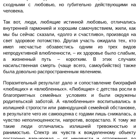
сходными с любовью, но губительно действующими на
человека.
Так вот, люди, любящие истинной любовью, отличались
внутренней гармонией и хорошим самочувствием, жили, как
мы бы сейчас сказали, «долго и счастливо», производя на
свет здоровое потомство. Другая участь ожидала тех, кто
имел несчастье обзавестись одним из трех видов
непродуктивной влюбленности, – их здоровье было слабым,
а жизненный путь – коротким. В этих случаях
насильственная смерть (чаще всего, самоубийство) также
была довольно распространенным явлением.
Поразительный результат дало и сопоставление биографий
«любящих» и «влюбленных». «Любящие» с детства росли в
благоприятных семейных условиях и были окружены
родительской заботой. А «влюбленные» воспитывались в
излишней строгости или равнодушной семейной обстановке,
в результате чего их самооценка с годами лишь снижалась, а
чувство неполноценности, напротив, возрастало. К тому же
такие люди отличались излишней тревожностью и
ранимостью. Спектр их чувств к вожделенному объекту
постоянно варьировал – от ненависти и отторжения до