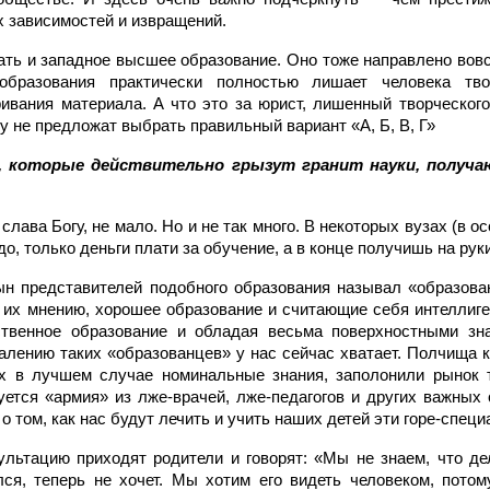
 зависимостей и извращений.
ать и западное высшее образование. Оно тоже направлено вовс
образования практически полностью лишает человека тво
ивания материала. А что это за юрист, лишенный творческого
у не предложат выбрать правильный вариант «А, Б, В, Г»
, которые действительно грызут гранит науки, получа
 слава Богу, не мало. Но и не так много. В некоторых вузах (в 
адо, только деньги плати за обучение, а в конце получишь на рук
н представителей подобного образования называл «образован
 их мнению, хорошее образование и считающие себя интеллиге
ственное образование и обладая весьма поверхностными зн
алению таких «образованцев» у нас сейчас хватает. Полчища к
х в лучшем случае номинальные знания, заполонили рынок 
уется «армия» из лже-врачей, лже-педагогов и других важных 
о том, как нас будут лечить и учить наших детей эти горе-специ
ультацию приходят родители и говорят: «Мы не знаем, что де
ся, теперь не хочет. Мы хотим его видеть человеком, пото