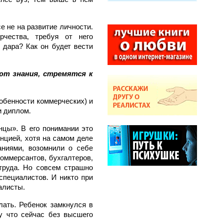
е не на развитие личности.
рчества, требуя от него
 дара? Как он будет вести
ют знания, стремятся к
особенности коммерческих) и
и диплом.
цы». В его понимании это
нцией, хотя на самом деле
аниями, возомнили о себе
оммерсантов, бухгалтеров,
труда. Но совсем страшно
специалистов. И никто при
алисты.
лать. Ребенок замкнулся в
му что сейчас без высшего