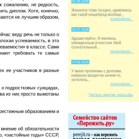
02.08.2026
к сожалению, не редкость,
ить диплом. Хотя, конечно,
Женился тоже поздно, удивляюсь
как такой нищеброд вообще...
ываются не лучшим образом,
подробнее...
02.07.2026
ейчас веду речь не только о
Здравствуйте. Я являюсь
 плохая успеваемость, в это
убежденным атеистом. Мой
певаемости» в классе. Сами
сознательный...
подробнее...
инают требовать те самые
14.05.2026
ех ее участников в разные
У меня проблемы с долгами,
набрала кредитов зачем-то,
хотелось...
подробнее...
 о подростковых суицидах,
тва из них просто вымотаны
Читать другие просьбы
 престижным образованием и
 мнение об обязательности
р, «застойные годы» СССР,