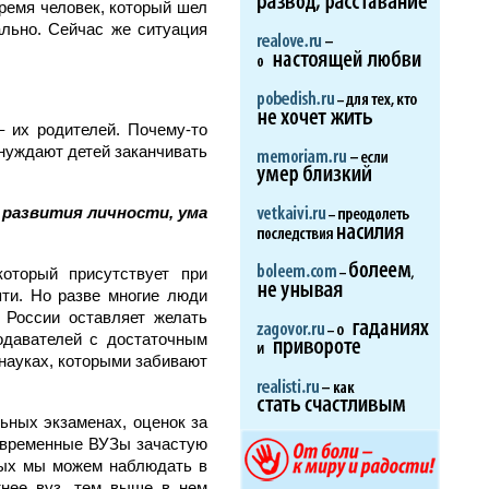
время человек, который шел
ально. Сейчас же ситуация
 их родителей. Почему-то
онуждают детей заканчивать
 развития личности, ума
оторый присутствует при
яти. Но разве многие люди
 России оставляет желать
одавателей с достаточным
енауках, которыми забивают
льных экзаменах, оценок за
современные ВУЗы зачастую
орых мы можем наблюдать в
нее вуз, тем выше в нем