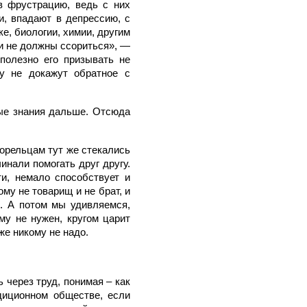
 в фрустрацию, ведь с них
ми, впадают в депрессию, с
ке, биологии, химии, другим
ди не должны ссориться», —
сполезно его призывать не
му не докажут обратное с
мые знания дальше. Отсюда
горельцам тут же стекались
инали помогать друг другу.
и, немало способствует и
ому не товарищ и не брат, и
о. А потом мы удивляемся,
му не нужен, кругом царит
же никому не надо.
 через труд, понимая – как
диционном обществе, если