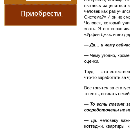
пытаясь зацепиться з
человек как раз училс
Система?» И он не смо
Человек, который учи
знать. Я его спрашив
«Урфин Джюс и его де
— Да… и чему сейча
— Чему угодно, кроме 
оценки.
Труд — это естествен
что-то заработать за ч
Все гонятся за статус
то есть, создать некий
— То есть погоня з
сосредоточены не н
— Да. Человеку важн
коттеджи, квартиры, 