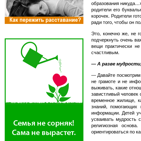
образования никуда…».
родители его букваль
корочек. Родители гот
ради того, чтобы он п
Это, конечно же, не 
подчеркнуть очень важ
вещи практически не
счастливым.
— А разве мудрости
— Давайте посмотрим н
не грамоте и не инф
выживать, какие отно
завистливый человек с
временное жилище, к
знаний, помогающих
информации. Детей уч
усваивать мудрость 
религиозная основа
ориентироваться по ка