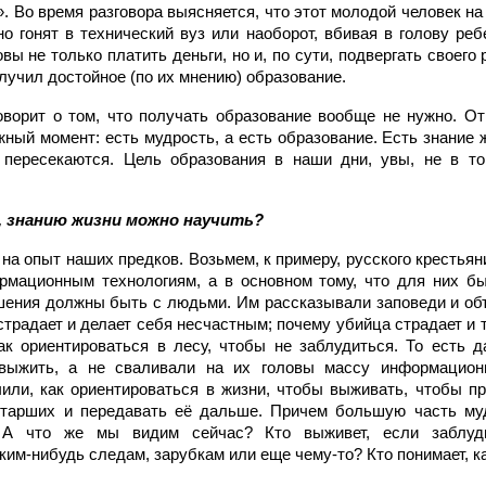
 Во время разговора выясняется, что этот молодой человек на
но гонят в технический вуз или наоборот, вбивая в голову ре
овы не только платить деньги, но и, по сути, подвергать своег
олучил достойное (по их мнению) образование.
говорит о том, что получать образование вообще не нужно. О
ный момент: есть мудрость, а есть образование. Есть знание ж
 пересекаются. Цель образования в наши дни, увы, не в т
, знанию жизни можно научить?
а опыт наших предков. Возьмем, к примеру, русского крестьян
ормационным технологиям, а в основном тому, что для них б
шения должны быть с людьми. Им рассказывали заповеди и объ
традает и делает себя несчастным; почему убийца страдает и т.
ак ориентироваться в лесу, чтобы не заблудиться. То есть 
 выжить, а не сваливали на их головы массу информацион
или, как ориентироваться в жизни, чтобы выживать, чтобы п
старших и передавать её дальше. Причем большую часть му
. А что же мы видим сейчас? Кто выживет, если заблуд
ким-нибудь следам, зарубкам или еще чему-то? Кто понимает, ка