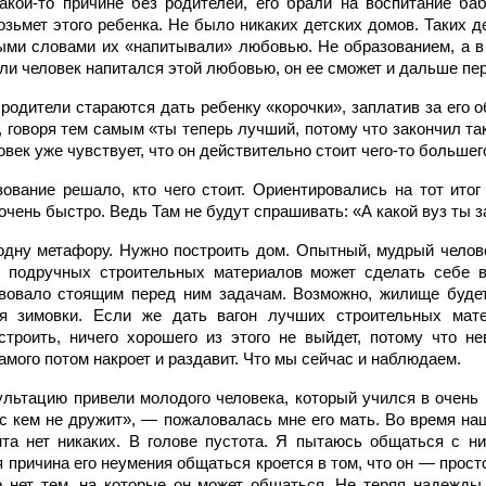
акой-то причине без родителей, его брали на воспитание б
зьмет этого ребенка. Не было никаких детских домов. Таких д
ыми словами их «напитывали» любовью. Не образованием, а в
ли человек напитался этой любовью, он ее сможет и дальше пе
одители стараются дать ребенку «корочки», заплатив за его о
, говоря тем самым «ты теперь лучший, потому что закончил тако
овек уже чувствует, что он действительно стоит чего-то большег
ование решало, кто чего стоит. Ориентировались на тот итог
чень быстро. Ведь Там не будут спрашивать: «А какой вуз ты 
одну метафору. Нужно построить дом. Опытный, мудрый человек
з подручных строительных материалов может сделать себе в
твовало стоящим перед ним задачам. Возможно, жилище будет
я зимовки. Если же дать вагон лучших строительных мате
троить, ничего хорошего из этого не выйдет, потому что н
самого потом накроет и раздавит. Что мы сейчас и наблюдаем.
сультацию привели молодого человека, который учился в очень
 с кем не дружит», — пожаловалась мне его мать. Во время на
нта нет никаких. В голове пустота. Я пытаюсь общаться с н
 причина его неумения общаться кроется в том, что он — прост
о нет тем, на которые он может общаться. Не теряя надежды