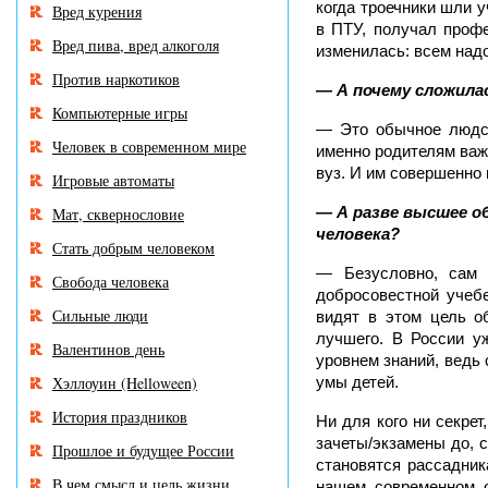
когда троечники шли у
Вред курения
в ПТУ, получал профе
Вред пива, вред алкоголя
изменилась: всем над
Против наркотиков
— А почему сложила
Компьютерные игры
— Это обычное людск
Человек в современном мире
именно родителям важ
вуз. И им совершенно 
Игровые автоматы
— А разве высшее о
Мат, сквернословие
человека?
Стать добрым человеком
— Безусловно, сам 
Свобода человека
добросовестной учебе
Сильные люди
видят в этом цель о
лучшего. В России у
Валентинов день
уровнем знаний, ведь 
Хэллоуин (Helloween)
умы детей.
История праздников
Ни для кого ни секрет
зачеты/экзамены до, 
Прошлое и будущее России
становятся рассадник
В чем смысл и цель жизни
нашем современном о