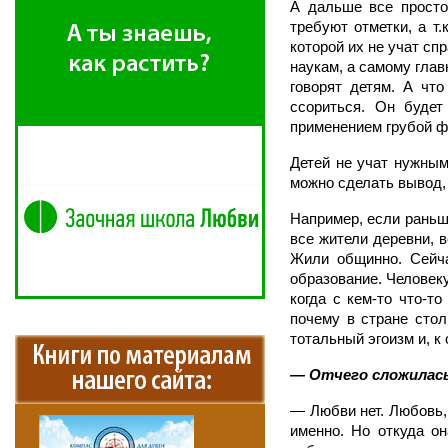
А дальше все просто:
требуют отметки, а т.
которой их не учат сп
наукам, а самому гла
говорят детям. А что
ссориться. Он будет
применением грубой ф
Детей не учат нужным
можно сделать вывод, 
Например, если раньш
все жители деревни, в
Жили общинно. Сейча
образование. Человеку
когда с кем-то что-т
почему в стране стол
тотальный эгоизм и, к
— Отчего сложилас
— Любви нет. Любовь, 
именно. Но откуда о