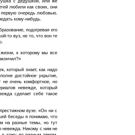
абушка с дедушкой, или же
етей любили как своих, они
 первую очередь любовью.
редать кому-нибудь.
бразование, подогревая его
й-то вуз, не то, что вон те
о.
 жизни, к которому мы все
закончил?»
, который знает, как надо
полне достойное укрытие,
 не очень комфортное, но
риалов невежде, который
евежда сделает себе такое
 престижном вузе. «Он ни с
шей беседы я понимаю, что
им на разные темы, но тут
о невежда. Никому с ним не
, я хожу по разным темам,