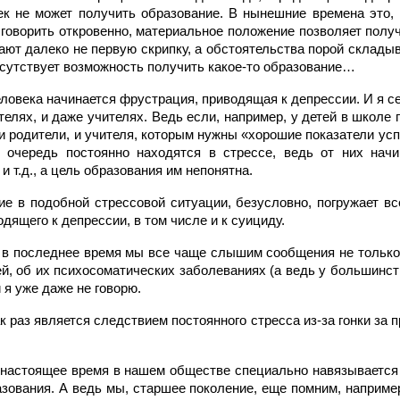
век не может получить образование. В нынешние времена это, 
 говорить откровенно, материальное положение позволяет получ
рают далеко не первую скрипку, а обстоятельства порой склад
тсутствует возможность получить какое-то образование…
человека начинается фрустрация, приводящая к депрессии. И я с
ителях, и даже учителях. Ведь если, например, у детей в школе
и родители, и учителя, которым нужны «хорошие показатели ус
 очередь постоянно находятся в стрессе, ведь от них нач
и т.д., а цель образования им непонятна.
е в подобной стрессовой ситуации, безусловно, погружает вс
одящего к депрессии, в том числе и к суициду.
о в последнее время мы все чаще слышим сообщения не только
ей, об их психосоматических заболеваниях (а ведь у большинс
 я уже даже не говорю.
 раз является следствием постоянного стресса из-за гонки за
в настоящее время в нашем обществе специально навязывается
зования. А ведь мы, старшее поколение, еще помним, наприме