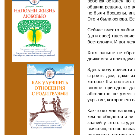
ребенок остался по к
община решала, кто во
не были брошены, ин
Это и была основа. Ес
Сейчас вместо любви р
(да и свое) тщеславие
бестолочи». И вот чел
Хотя раньше не образ
движемся и приходим о
Здесь хочу привести 
строить дом, даже и
которое бы соответс
вполне пригодное дл
абсолютно не умеет с
укрытие, которое его 
Как-то ко мне на кон
кем не общается и ни
знаний у этого студе
выясняю, что основная
интересно, потому чт