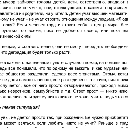
 мусор забивает головы детей, дети, естественно, впадают
к. жить они не умеют, они, столкнувшись с какими-то кризиса
равляться ни родители, ни учителя. Детей учат высшей математи
вному не учат – не учат строить отношения между людьми. «Лю
 толку? Если человек горд и ставит себя в центр мира, бе
 ругаться со всеми, пока не добьется своего, или пока е
изической силы.
 вещам, а соответственно, они не смогут передать необходи
что деградация будет только расти.
е в каком-то населенном пункте случался пожар, на помощь по
едь все понимали, что по одному не выжить, и как муравьи нач
с общество разделили, сделав всех эгоистами. Этому, кстат
 не дали самого главного, все разъединены, а значит, никто ник
о случается, все от него просто отворачиваются, проходя мим
ько невротиков, самоубийств и т.д. Ответ прост — никто нико
 сожалению, альтруизму никто никого не хочет учить, ведь это то
ь такая ситуация?
увы, не дается просто так, при рождении. Ее нужно приобретать
на может взяться, если любить никто не учит? Раньше в тра