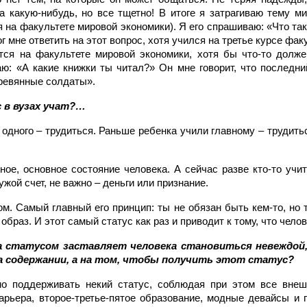
а какую-нибудь, но все тщетно! В итоге я затрагиваю тему м
я на факультете мировой экономики). Я его спрашиваю: «Что т
г мне ответить на этот вопрос, хотя учился на третье курсе фа
тся на факультете мировой экономики, хотя бы что-то долж
аю: «А какие книжки ты читал?» Он мне говорит, что последни
ревянные солдаты».
с в вузах учат?…
одного – трудиться. Раньше ребенка учили главному – трудитьс
ное, основное состояние человека. А сейчас разве кто-то учи
ужой счет, не важно – деньги или признание.
ом. Самый главный его принцип: ты не обязан быть кем-то, но 
 образ. И этот самый статус как раз и приводит к тому, что чел
а статусом заставляет человека становиться невеждой,
а содержании, а на том, чтобы получить этот статус?
о поддерживать некий статус, соблюдая при этом все вне
карьера, второе-третье-пятое образование, модные девайсы и 