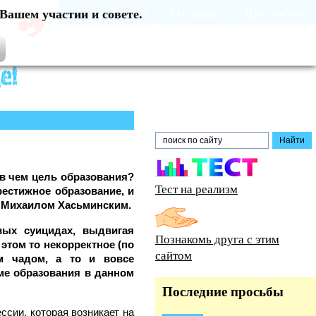
Вашем участии и совете.
в чем цель образования?
Тест на реализм
естижное образование, и
м Михаилом Хасьминским.
ых суицидах, выдвигая
Познакомь друга с этим
этом то некорректное (по
сайтом
им чадом, а то и вовсе
ме образования в данном
Последние просьбы
сии, которая возникает на