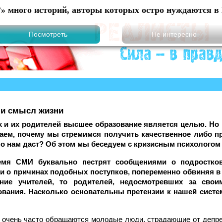
?» много историй, авторы которых остро нуждаются в 
 и смысл жизни
 и их родителей высшее образование является целью. Но 
аем, почему мы стремимся получить качественное либо пр
но нам даст? Об этом мы беседуем с кризисным психолого
мя СМИ буквально пестрят сообщениями о подростков
 о причинах подобных поступков, попеременно обвиняя в 
ние учителей, то родителей, недосмотревших за сво
ования. Насколько основательны претензии к нашей систе
очень часто обращаются молодые люди, страдающие от депрес