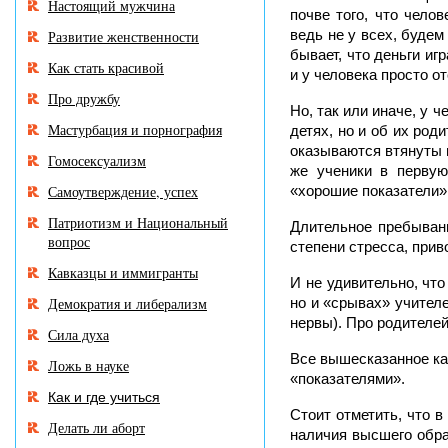
Настоящий мужчина
почве того, что чело
ведь не у всех, будем
Развитие женственности
бывает, что деньги иг
Как стать красивой
и у человека просто о
Про дружбу
Но, так или иначе, у 
Мастурбация и порнография
детях, но и об их род
оказываются втянуты 
Гомосексуализм
же ученики в первую
Самоутверждение, успех
«хорошие показатели» 
Патриотизм и Национальный
Длительное пребывани
вопрос
степени стресса, прив
Кавказцы и иммигранты
И не удивительно, чт
Демократия и либерализм
но и «срывах» учител
нервы). Про родителей
Сила духа
Все вышесказанное как
Ложь в науке
«показателями».
Как и где учиться
Стоит отметить, что 
Делать ли аборт
наличия высшего обра