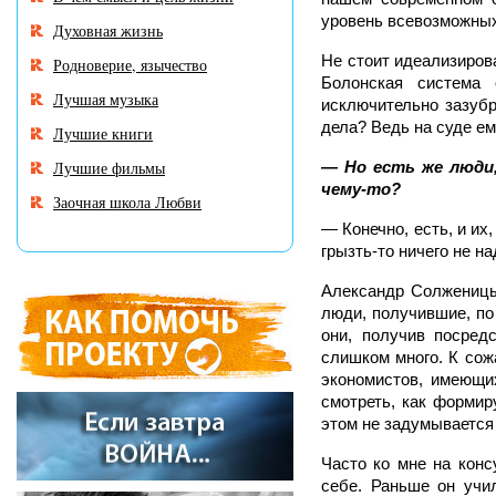
уровень всевозможных
Духовная жизнь
Не стоит идеализиров
Родноверие, язычество
Болонская система 
Лучшая музыка
исключительно зазубр
дела? Ведь на суде ем
Лучшие книги
Лучшие фильмы
— Но есть же люди
чему-то?
Заочная школа Любви
— Конечно, есть, и их,
грызть-то ничего не н
Александр Солженицы
люди, получившие, по
они, получив посред
слишком много. К сож
экономистов, имеющи
смотреть, как формир
этом не задумывается 
Часто ко мне на конс
себе. Раньше он учил