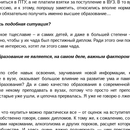
читься в ПТУ, а не платили взятки за поступление в ВУЗ. В то 
ссию, и к этому, попрошу заметить, относились вполне норм
о обязательно получить именно высшее образование…
сь подобная ситуация?
ое тщеславие – и самих детей, и даже в большей степени –
но, чтобы у их чада был престижный диплом. Ради этого они п
не интересно, хотят ли этого сами чада.
бразование не является, на самом деле, важным фактором
по себе навык освоения, заучивания новой информации, к
 в вузе, оказывает большое влияние на развитие ума и пам
бразования? Да и само качество образования в современной
же некому преподавать в вузах, потому что просто нет преп
старые уже ушли, и цепочка прервалась. Я уже не говорю о лж
, что «купить» можно практически все – от оценок на вступите
собственно говоря, самих дипломов. К тому же, к сожалению, 
ами наркомании, алкоголизма и других пороков, расцвет кот
бществе. И здесь очень важно подчеркнуть — чем престиж