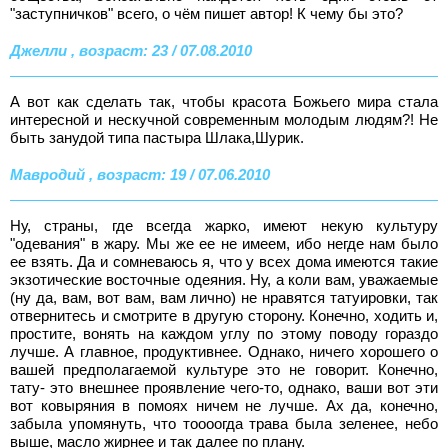
"заступничков" всего, о чём пишет автор! К чему бы это?
Джелли , возраст: 23 / 07.08.2010
А вот как сделать так, что­бы красота Божьего мира стала
интересной и нескучной совре­менным молодым людям?! Не
быть занудой типа пастыра Шлака,Шурик.
Мавродий , возраст: 19 / 07.06.2010
Ну, страны, где всегда жарко, имеют некую культуру
"одевания" в жару. Мы же ее не имеем, ибо негде нам было
ее взять. Да и сомневаюсь я, что у всех дома имеются такие
экзотические восточные одеяния. Ну, а коли вам, уважаемые
(ну да, вам, вот вам, вам лично) не нравятся татуировки, так
отвернитесь и смотрите в другую сторону. Конечно, ходить и,
простите, вонять на каждом углу по этому поводу гораздо
лучше. А главное, продуктивнее. Однако, ничего хорошего о
вашей предполагаемой культуре это не говорит. Конечно,
тату- это внешнее проявление чего-то, однако, ваши вот эти
вот ковыряния в помоях ничем не лучше. Ах да, конечно,
забыла упомянуть, что тоооогда трава была зеленее, небо
выше, масло жирнее и так далее по плану.