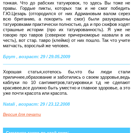
тонкая. Что до рабских татуировок, то здесь Вы тоже не
правы. Гордые пикты, которых так и не смог победить
Г.Ю.Цезарь (отгородился от них Адриановым валом серез
всю британию, а покорить не смог) были разукрашены
татуировками практически полностью, да и про скифов ходят
страшные истории (про их татуированность). Я уже не
говорю про тавров (северное причерноморье назвали в их
честь), вот стар. тавро (клеймо) от них пошло. Так что учите
матчасть, взрослый же человек.
Брут , возраст: 29 / 29.05.2009
Хорошая статья,хотелось бы,что бы люди стали
приличнее,образование и заботились о своем здоровье,ведь
каблуки по 10 сантиметров,татуировки,и т.д не сделают
красивее,все должно быть уместно и главное здоровье, а это
уже почти красота или красота.
Natali , возраст: 29 / 23.12.2008
Версия для печати
Смотрите также по этой теме: