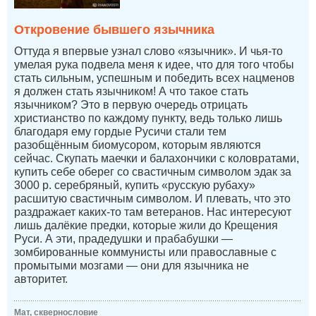
Откровение бывшего язычника
Оттуда я впервые узнал слово «язычник». И чья-то
умелая рука подвела меня к идее, что для того чтобы
стать сильным, успешным и победить всех нацменов
я должен стать язычником! А что такое стать
язычником? Это в первую очередь отрицать
христианство по каждому пункту, ведь только лишь
благодаря ему гордые Русичи стали тем
разобщённым биомусором, которым являются
сейчас. Скупать маечки и балахончики с коловратами,
купить себе оберег со свастичным символом эдак за
3000 р. серебряный, купить «русскую рубаху»
расшитую свастичным символом. И плевать, что это
раздражает каких-то там ветеранов. Нас интересуют
лишь далёкие предки, которые жили до Крещения
Руси. А эти, прадедушки и прабабушки —
зомбированные коммунисты или православные с
промытыми мозгами — они для язычника не
авторитет.
Мат, сквернословие