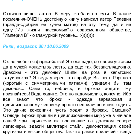
Отлично пишет автор. В меру стеба-и по сути. В плане
посмеяния-ОЧЕНЬ достойную книгу написал автор Пелевин
(правда-сдобрил её кучей матов) на эту тему, да и не
одну..."Из жизни насекомых"-о современном обществе,
"Империя В" - о гламурной тусовке... :-))))))))
Рыж , возраст: 30 / 18.06.2009
Ох не люблю я фарисейства! Это же надо, со своим уставом
да в чужой монастырь лезть, да еще так безапелляционно.
Драконы - это демоны? Шипы да рога в кельтских
татуировках? Я ведь уверен, что пройди Вы рест Роршаха
(коротый с симметричными пятнами), увидали бы там
демонов... Сами то, небойсь, в брюках ходите. Ну
признайтесь! Ведь ходите. Это по недомыслию, конечно. Ибо
все знают, что брюки - одежда варварская и
цивилизованному человеку просто неприлично в них ходить.
Это дикие кочевники пусть ходят в брюках. Смешно?
Отнюдь. Брюки пришли в цивилизованный мир уже в начале
нашей эры, принесли их воевавшие на далеком севере
легионеры, эдакий милитари стайл, демонстрация своей
крутизны и вызов обществу. Так что рамки приличий - вещь