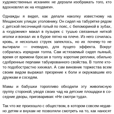
художественных исканиях не дерзали изображать того, кто
вдохновлял их на «подвиги».
Однажды я видел, как делали наколку известному на
Мещанских улицах уголовни­ку. Он сидел на табуретке рядом
с детской песочницей голый по пояс, с беломориной в зубах,
а «художник» макал в пузырек с тушью связанные ниткой
игол­ки и вонзал их в бурое пятно на плече. Из него сочилась
кровь, и несколько струек запеклось, но их почему-то не
вытира­ли — очевидно, для пущего эф­фекта. Вокруг
собралась изряд­ная толпа. Сам истязаемый си­дел пьяный,
время от времени бросая в толпу короткие реп­лики, обильно
сдобренные пер­лами табуированного свойства. В толпе кто-
то подобострастно хихикал. А сам виновник тор­жества всем
своим видом вы­ражал презрение к боли и ок­ружавшим его
дружкам и сосе­дям.
Мамы и бабушки торопли­во обходили эту живописную
группу стороной, уводя своих чад на детские площадки в со­
седние дворы, приговаривая: «Не смотри туда».
Так что же произошло с обще­ством, в котором совсем недав­
но детям и внукам не позволя­ли смотреть на то, как наносят