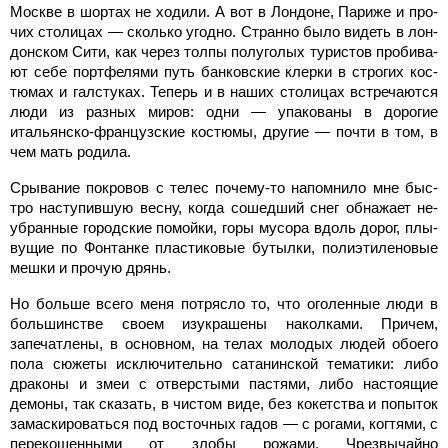
Москве в шортах не ходили. А вот в Лондоне, Париже и про­
чих столицах — сколько угод­но. Странно было видеть в лон­
донском Сити, как через толпы полуголых туристов пробива­
ют себе портфелями путь бан­ковские клерки в строгих кос­
тюмах и галстуках. Теперь и в наших столицах встречаются
люди из разных миров: одни — упакованы в дорогие
итальянс­ко-французские костюмы, дру­гие — почти в том, в
чем мать родила.
Срывание покровов с телес почему-то напомнило мне быс­
тро наступившую весну, ког­да сошедший снег обнажает не­
убранные городские помойки, горы мусора вдоль дорог, плы­
вущие по Фонтанке пластиковые бутылки, полиэтиленовые
мешки и прочую дрянь.
Но больше всего меня пот­рясло то, что оголенные люди в
большинстве своем изукраше­ны наколками. Причем,
запечат­лены, в основном, на телах мо­лодых людей обоего
пола сюже­ты исключительно сатанинской тематики: либо
драконы и змеи с отверстыми пастями, либо настоящие
демоны, так ска­зать, в чистом виде, без кокетс­тва и попыток
замаскироваться под восточных гадов — с рога­ми, когтями, с
перекошенными от злобы рожами. Чрезвычайно