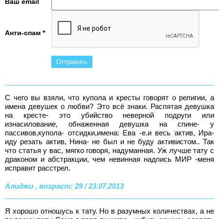
Ваш email
Анти-спам *
С чего вы взяли, что купола и кресты говорят о религии, а
имена девушек о любви? Это всё знаки. Распятая девушка
на кресте- это убийство неверной подруги или
изнасилование, обнаженная девушка на спине- у
пассивов,купола- отсидки,имена: Ева -е.и весь актив, Ира-
иду резать актив, Нина- не был и не буду активистом.. Так
что статья у вас, мягко говоря, надуманная. Уж лучше тату с
драконом и абстракции, чем невинная надпись МИР -меня
исправит расстрел.
Алиджи , возраст: 29 / 23.07.2013
Я хорошо отношусь к тату. Но в разумных количествах, а не