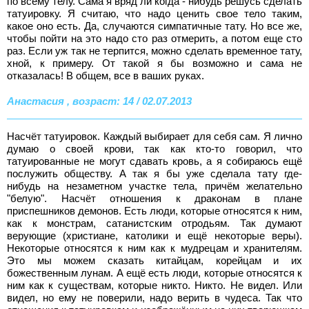
по всему телу. Сама я вряд ли когда - нибудь решусь сделать
татуировку. Я считаю, что надо ценить свое тело таким,
какое оно есть. Да, случаются симпатичные тату. Но все же,
чтобы пойти на это надо сто раз отмерить, а потом еще сто
раз. Если уж так не терпится, можно сделать временное тату,
хной, к примеру. От такой я бы возможно и сама не
отказалась! В общем, все в ваших руках.
Анастасия , возраст: 14 / 02.07.2013
Насчёт татуировок. Каждый выбирает для себя сам. Я лично
думаю о своей крови, так как кто-то говорил, что
татуированные не могут сдавать кровь, а я собираюсь ещё
послужить обществу. А так я бы уже сделала тату где-
нибудь на незаметном участке тела, причём желательно
"белую". Насчёт отношения к драконам в плане
приспешников демонов. Есть люди, которые относятся к ним,
как к монстрам, сатанистским отродьям. Так думают
верующие (христиане, католики и ещё некоторые веры).
Некоторые относятся к ним как к мудрецам и хранителям.
Это мы можем сказать китайцам, корейцам и их
божественным лунам. А ещё есть люди, которые относятся к
ним как к существам, которые никто. Никто. Не видел. Или
видел, но ему не поверили, надо верить в чудеса. Так что