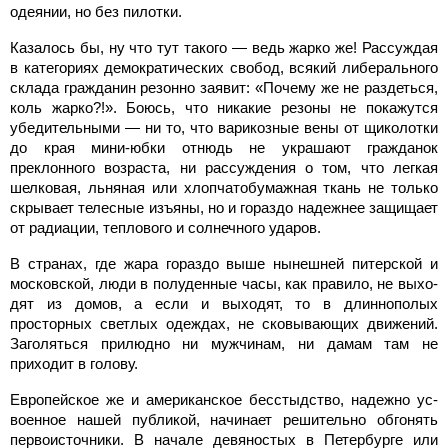
одеянии, но без пилотки.
Казалось бы, ну что тут тако­го — ведь жарко же! Рассуждая
в категориях демократических свобод, всякий либерального
склада гражданин резонно за­явит: «Почему же не раздеться,
коль жарко?!». Боюсь, что ника­кие резоны не покажутся
убедительными — ни то, что вари­козные вены от щиколотки
до края мини-юбки отнюдь не ук­рашают гражданок
преклонного возраста, ни рассуждения о том, что легкая
шелковая, льняная или хлопчатобумажная ткань не только
скрывает телесные изъяны, но и гораздо надежнее защищает
от радиации, теплового и солнечного ударов.
В странах, где жара гораз­до выше нынешней питерской и
московской, люди в полуден­ные часы, как правило, не выхо­
дят из домов, а если и выходят, то в длиннополых
просторных светлых одеждах, не сковываю­щих движений.
Заголяться при­людно ни мужчинам, ни дамам там не
приходит в голову.
Европейское же и американ­ское бесстыдство, надежно ус­
военное нашей публикой, на­чинает решительно обгонять
первоисточники. В начале де­вяностых в Петербурге или