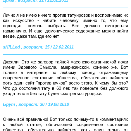
Дима , возраст: 22 / 22.02.2011
Лично я не имею ничего против татуировок и воспринимаю их
как искусство - набить человеку именно то, что ему
подходит, помочь выбрать. Все должно смотреться
гармонично. И еще: демоническое содержание можно найти
везде, даже там, где его нет.
sKILLed , возраст: 15 / 22.02.2011
Джелли! Это же заговор тайной масонско-сатанинской ложи
имени Здравого Смысла, американской, конечно же. Вот
только в интернете по любому поводу, отражающему
современное состояние общества, обязательно найдется
хоть один сайт "противничков" всего этого. К чему бы это?
Что до состояния тату в 60 лет, так поверьте без должного
ухода тело и без тату будет смотреться уродски.
Брут , возраст: 30 / 19.08.2010
Очень всё правильно! Вот только почему-то в комментариях
к любой статье, обличающей современное состояние
общества, обязательно найдётся хоть один отзыв от