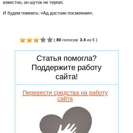
из­вестно, он шуток не терпит.
И будем помнить: «Ад досто­ин посмеяния».
(
80
голосов
:
3.4
из 5
)
Статья помогла?
Поддержите работу
сайта!
Перевести средства на работу
сайта