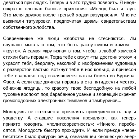
деваться при людях. Теперь и в это трудно поверить. Я неод­
нократно слышал банные при­знания: «Молод был и глуп.
Это меня дружок после третьей ход­ки разукрасил». Многие
выжи­гали татуировки, предпочитая шрамы свидетельствам
собс­твенного жлобства.
Современные же люди жлобства не стесняются. Им
внушают мысль о том, что быть распутником и хамом —
«кру­то». А самая «крутизна» в том, чтобы в любой хамской
стихии быть первым. Тогда тебе скажут «ты достоин этого» и
украсят тебя, бедолагу, наколкой с изоб­ражением чудовища
с разверс­той пастью, воткнут тебе в нос кольцо, а причесон
тебе свар­ганят под свалявшиеся патлы бомжа из Буркина-
Фасо. А если еще джинсы порвать в ста пяти­десяти местах,
обнажив ягоди­цы, то красоту твою бесподоб­ную на любой
тусовке воспоют под барабанное уханье и злове­щий скрежет
громоподобных электронных тимпанов и там­буринов...
Молодежь не стесняется про­являть приверженность злу и
уродству. А старшие поко­ления проявляют, как теперь
принято говорить, «политкорректность»: «Ничего, перебе­
сятся. Молодость быстро про­ходит». И если прежде «пере­
бесятся» было фигурой речи, означавшей юношескую энер­