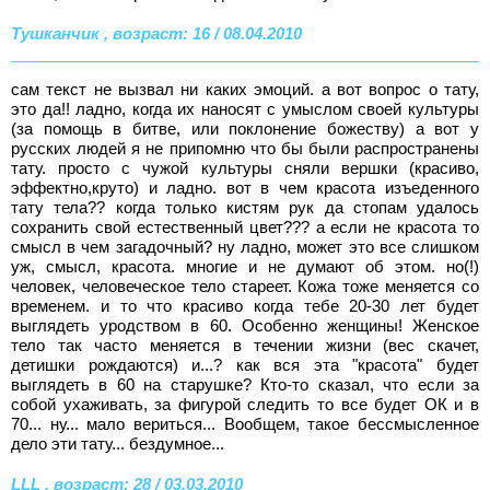
Тушканчик , возраст: 16 / 08.04.2010
сам текст не вызвал ни каких эмоций. а вот вопрос о тату,
это да!! ладно, когда их наносят с умыслом своей культуры
(за помощь в битве, или поклонение божеству) а вот у
русских людей я не припомню что бы были распространены
тату. просто с чужой культуры сняли вершки (красиво,
эффектно,круто) и ладно. вот в чем красота изъеденного
тату тела?? когда только кистям рук да стопам удалось
сохранить свой естественный цвет??? а если не красота то
смысл в чем загадочный? ну ладно, может это все слишком
уж, смысл, красота. многие и не думают об этом. но(!)
человек, человеческое тело стареет. Кожа тоже меняется со
временем. и то что красиво когда тебе 20-30 лет будет
выглядеть уродством в 60. Особенно женщины! Женское
тело так часто меняется в течении жизни (вес скачет,
детишки рождаются) и...? как вся эта "красота" будет
выглядеть в 60 на старушке? Кто-то сказал, что если за
собой ухаживать, за фигурой следить то все будет ОК и в
70... ну... мало вериться... Вообщем, такое бессмысленное
дело эти тату... бездумное...
LLL , возраст: 28 / 03.03.2010