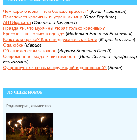
Чем короче юбка – тем больше красоты?
(
Юлия Гагинская
)
Привлекает красивый внутренний мир
(
Олег Вербило
)
АНТИкрасота
(
Светлана Хмырова
)
Правда ли, что мужчины любят только красивых?
Красота – не только в одежде
(
Модельер Наталья Валевская
)
Юбка или брюки? Как я подружилась с юбкой
(
Мария Бельская
)
Ода юбке
(
Марио
)
Об антиженском заговоре
(
Авраам Болеслав Покой
)
Современная мода и виктимность
(
Нина Крыгина, профессор
психологии
)
Существует ли связь между модой и депрессией?
(
Брат
)
ЛУЧШЕЕ НОВОЕ
Родноверие, язычество