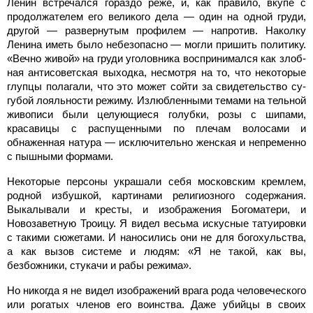
Ленин встречался го­раздо реже, и, как правило, вку­пе с
продолжателем его велико­го дела — один на одной груди,
другой — развернутым про­филем — напротив. Наколку
Ленина иметь было небезопас­но — могли пришить политику.
«Вечно живой» на груди уголов­ника воспринимался как злоб­
ная антисоветская выходка, не­смотря на то, что некоторые
глупцы полагали, что это мо­жет сойти за свидетельство су­
губой лояльности режиму. Излюбленными темами на тельной
живописи были целую­щиеся голубки, розы с шипами,
красавицы с распущенными по плечам волосами и
обнаженная натура — исключительно жен­ская и непременно
с пышными формами.
Некоторые персоны укра­шали себя московским крем­лем,
родной избушкой, карти­нами религиозного содержа­ния.
Выкалывали и кресты, и изображения Богоматери, и
Новозаветную Троицу. Я видел весьма искусные татуировки
с такими сюжетами. И наноси­лись они не для богохульства,
а как вызов системе и людям: «Я не такой, как вы,
безбожники, стукачи и рабы режима».
Но никогда я не видел изоб­ражений врага рода человечес­кого
или рогатых членов его воинства. Даже убийцы в своих