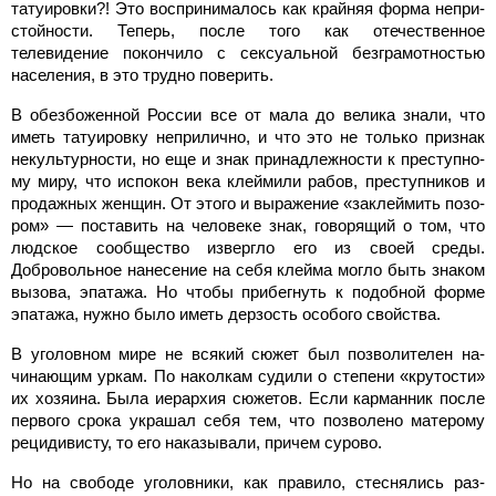
татуировки?! Это воспринима­лось как крайняя форма непри­
стойности. Теперь, после того как отечественное
телевидение покончило с сексуальной без­грамотностью
населения, в это трудно поверить.
В обезбоженной России все от мала до велика знали, что
иметь татуировку неприлич­но, и что это не только признак
некультурности, но еще и знак принадлежности к преступно­
му миру, что испокон века клей­мили рабов, преступников и
продажных женщин. От этого и выражение «заклеймить позо­
ром» — поставить на человеке знак, говорящий о том, что
люд­ское сообщество извергло его из своей среды.
Добровольное нанесение на себя клейма мог­ло быть знаком
вызова, эпата­жа. Но чтобы прибегнуть к по­добной форме
эпатажа, нужно было иметь дерзость особого свойства.
В уголовном мире не всякий сюжет был позволителен на­
чинающим уркам. По накол­кам судили о степени «крутос­ти»
их хозяина. Была иерархия сюжетов. Если карманник пос­ле
первого срока украшал себя тем, что позволено матерому
рецидивисту, то его наказыва­ли, причем сурово.
Но на свободе уголовники, как правило, стеснялись раз­