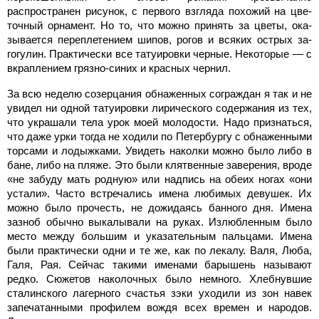
распространен рисунок, с пер­вого взгляда похожий на цве­
точный орнамент. Но то, что можно принять за цветы, ока­
зывается переплетением ши­пов, рогов и всяких острых за­
гогулин. Практически все та­туировки черные. Некоторые — с
вкраплением грязно-синих и красных чернил.
За всю неделю созерцания обнаженных сограждан я так и не
увидел ни одной татуировки лирического содержания из тех,
что украшали тела урок моей молодости. Надо признаться,
что даже урки тогда не ходи­ли по Петербургу с обнажен­ными
торсами и лодыжками. Увидеть наколки можно было либо в
бане, либо на пляже. Это были клятвенные завере­ния, вроде
«не забуду мать род­ную» или надпись на обеих но­гах «они
устали». Часто встреча­лись имена любимых девушек. Их
можно было прочесть, не дожидаясь банного дня. Имена
зазноб обычно выкалывали на руках. Излюбленным было
мес­то между большим и указатель­ным пальцами. Имена
были практически одни и те же, как по лекалу. Валя, Люба,
Галя, Рая. Сейчас такими именами бары­шень называют
редко. Сюжетов наколочных было немного. Хлебнувшие
сталинского ла­герного счастья зэки уходи­ли из зон навек
запечатанными профилем вождя всех времен и народов.