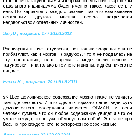
отношения к татуировкам и изображённым на них тварюшкам
отдельного индивидуума будет именно такое, какое есть у
него. Но варианты у каждого разные, так что навязывание
остальным другого мнения всегда встречается
недовольством отдельных личностей.
SaryD , возраст: 17 / 18.08.2012
Распиарили нынче татуировки, вот только здоровья они не
прибавляют, как и мозгов =) радуюсь, что я не поддалась на
эту провокацию, одно время в моде были неоновые
татуировки, типа только в темноте и видны, а днём ничего не
видно =)
Елена R. , возраст: 24 / 06.09.2011
sKILLed демоническое содержание можно также не увидеть
там, где оно есть. И это сделать гораздо легче, ведь суть
демонического содержания является ОБМАН, и если
человек думает, что он любое содержание увидет и что он
умнее некуда, то он уже обманут сам собой. Это я не про
Вас, но про каждого, кто не осторожен со свое жизнью.