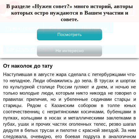
В разделе «Нужен совет?» много историй, авторы
Меню
которых остро нуждаются в Вашем участии и
совете.
Как стать красивой
От наколок до тату
Наступившая в августе жара сделала с петербуржцами что-
то неладное. Люди обнажились до зела. В трусах и шортах
по культурной столице России гу­ляют и днем, и ночью не
только молодые люди, которым ник­то никогда не говорил о
пра­вилах приличия, но и убелен­ные сединами старцы и
стари­цы. Рядом с Казанским собором в толпе юных
соотечествен­ниц с негритянскими косичка­ми, бубенцами в
пупках, коль­цами в носах и металлическими заклепками в
губах, ушах и прочих частях оголенных те­лес, резво шагал
дедуля в бе­лых трусах и пилотке с красной звездой. За ним
следовала, очевидно, его боевая подруга в аналогичном