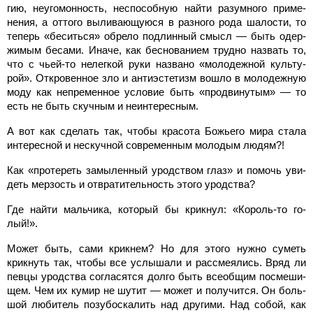
гию, неугомонность, неспособ­ную найти разумного приме­
нения, а оттого выливающую­ся в разного рода шалости, то
теперь «беситься» обрело под­линный смысл — быть одер­
жимым бесами. Иначе, как бес­нованием трудно назвать то,
что с чьей-то нелегкой руки названо «молодежной культу­
рой». Откровенное зло и анти­эстетизм вошло в молодежную
моду как непременное условие быть «продвинутым» — то
есть не быть скучным и неинтерес­ным.
А вот как сделать так, что­бы красота Божьего мира стала
интересной и нескучной совре­менным молодым людям?!
Как «протереть замыленный уродством глаз» и помочь уви­
деть мерзость и отвратительность этого уродства?
Где найти мальчика, кото­рый бы крикнул: «Король-то го­
лый!».
Может быть, сами крикнем? Но для этого нужно суметь
крикнуть так, чтобы все услы­шали и рассмеялись. Вряд ли
певцы уродства согласятся дол­го быть всеобщим посмеши­
щем. Чем их кумир не шутит — может и получится. Он боль­
шой любитель позубоскалить над другими. Над собой, как