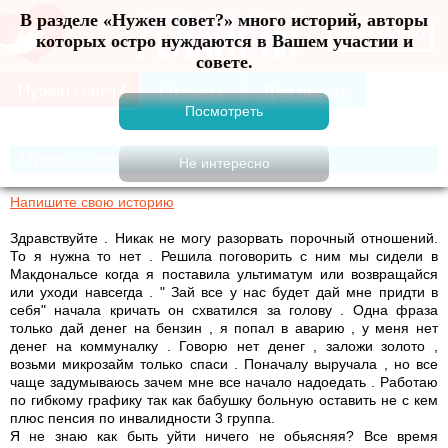
В разделе «Нужен совет?» много историй, авторы
Меню
которых остро нуждаются в Вашем участии и
совете.
Нужен совет?
Напишите свою историю
Здравствуйте . Никак не могу разорвать порочный отношений.
То я нужна то нет . Решила поговорить с ним мы сидели в
Макдональсе когда я поставила ультиматум или возвращайся
или уходи навсегда . " Зай все у нас будет дай мне придти в
себя" начала кричать он схватился за голову . Одна фраза
только дай денег на бензин , я попал в аварию , у меня нет
денег на коммуналку . Говорю нет денег , заложи золото ,
возьми микрозайм только спаси . Поначалу выручала , но все
чаще задумываюсь зачем мне все начало надоедать . Работаю
по гибкому графику так как бабушку больную оставить не с кем
плюс пенсия по инвалидности 3 группа.
Я не знаю как быть уйти ничего не обьясняя? Все время