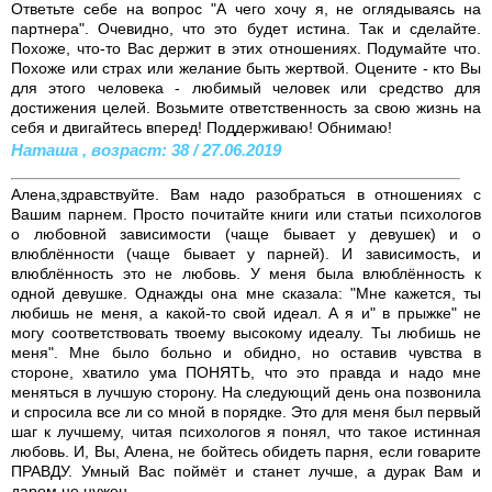
Ответьте себе на вопрос "А чего хочу я, не оглядываясь на
партнера". Очевидно, что это будет истина. Так и сделайте.
Похоже, что-то Вас держит в этих отношениях. Подумайте что.
Похоже или страх или желание быть жертвой. Оцените - кто Вы
для этого человека - любимый человек или средство для
достижения целей. Возьмите ответственность за свою жизнь на
себя и двигайтесь вперед! Поддерживаю! Обнимаю!
Наташа , возраст: 38 / 27.06.2019
Алена,здравствуйте. Вам надо разобраться в отношениях с
Вашим парнем. Просто почитайте книги или статьи психологов
о любовной зависимости (чаще бывает у девушек) и о
влюблённости (чаще бывает у парней). И зависимость, и
влюблённость это не любовь. У меня была влюблённость к
одной девушке. Однажды она мне сказала: "Мне кажется, ты
любишь не меня, а какой-то свой идеал. А я и" в прыжке" не
могу соответствовать твоему высокому идеалу. Ты любишь не
меня". Мне было больно и обидно, но оставив чувства в
стороне, хватило ума ПОНЯТЬ, что это правда и надо мне
меняться в лучшую сторону. На следующий день она позвонила
и спросила все ли со мной в порядке. Это для меня был первый
шаг к лучшему, читая психологов я понял, что такое истинная
любовь. И, Вы, Алена, не бойтесь обидеть парня, если говарите
ПРАВДУ. Умный Вас поймёт и станет лучше, а дурак Вам и
даром не нужен.