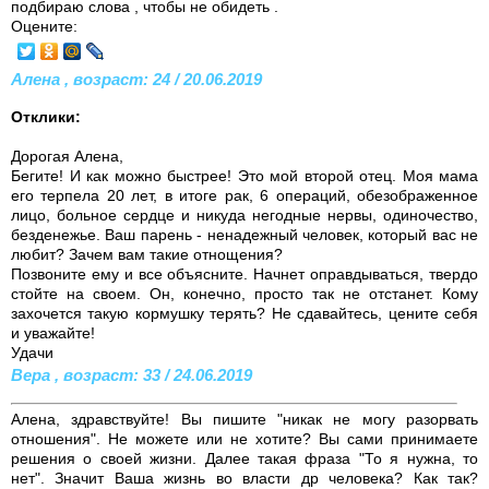
подбираю слова , чтобы не обидеть .
Оцените:
Алена , возраст: 24 / 20.06.2019
Отклики:
Дорогая Алена,
Бегите! И как можно быстрее! Это мой второй отец. Моя мама
его терпела 20 лет, в итоге рак, 6 операций, обезображенное
лицо, больное сердце и никуда негодные нервы, одиночество,
безденежье. Ваш парень - ненадежный человек, который вас не
любит? Зачем вам такие отнощения?
Позвоните ему и все объясните. Начнет оправдываться, твердо
стойте на своем. Он, конечно, просто так не отстанет. Кому
захочется такую кормушку терять? Не сдавайтесь, цените себя
и уважайте!
Удачи
Вера , возраст: 33 / 24.06.2019
Алена, здравствуйте! Вы пишите "никак не могу разорвать
отношения". Не можете или не хотите? Вы сами принимаете
решения о своей жизни. Далее такая фраза "То я нужна, то
нет". Значит Ваша жизнь во власти др человека? Как так?