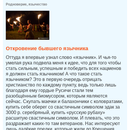
Родноверие, язычество
Откровение бывшего язычника
Оттуда я впервые узнал слово «язычник». И чья-то
умелая рука подвела меня к идее, что для того чтобы
стать сильным, успешным и победить всех нацменов
я должен стать язычником! А что такое стать
язычником? Это в первую очередь отрицать
христианство по каждому пункту, ведь только лишь
благодаря ему гордые Русичи стали тем
разобщённым биомусором, которым являются
сейчас. Скупать маечки и балахончики с коловратами,
купить себе оберег со свастичным символом эдак за
3000 р. серебряный, купить «русскую рубаху»
расшитую свастичным символом. И плевать, что это
раздражает каких-то там ветеранов. Нас интересуют
лишь далёкие предки, которые жили до Крещения