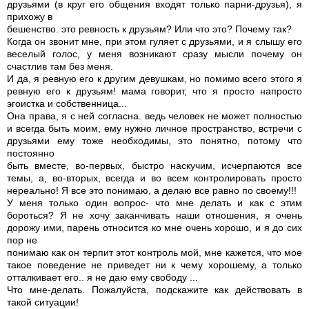
друзьями (в круг его общения входят только парни-друзья), я
прихожу в
бешенство. это ревность к друзьям? Или что это? Почему так?
Когда он звонит мне, при этом гуляет с друзьями, и я слышу его
веселый голос, у меня возникают сразу мысли почему он
счастлив там без меня.
И да, я ревную его к другим девушкам, но помимо всего этого я
ревную его к друзьям! мама говорит, что я просто напросто
эгоистка и собственница...
Она права, я с ней согласна. ведь человек не может полностью
и всегда быть моим, ему нужно личное пространство, встречи с
друзьями ему тоже необходимы, это понятно, потому что
постоянно
быть вместе, во-первых, быстро наскучим, исчерпаются все
темы, а, во-вторых, всегда и во всем контролировать просто
нереально! Я все это понимаю, а делаю все равно по своему!!!
У меня только один вопрос- что мне делать и как с этим
бороться? Я не хочу заканчивать наши отношения, я очень
дорожу ими, парень относится ко мне очень хорошо, и я до сих
пор не
понимаю как он терпит этот контроль мой, мне кажется, что мое
такое поведение не приведет ни к чему хорошему, а только
отталкивает его.. я не даю ему свободу ...
Что мне-делать. Пожалуйста, подскажите как действовать в
такой ситуации!