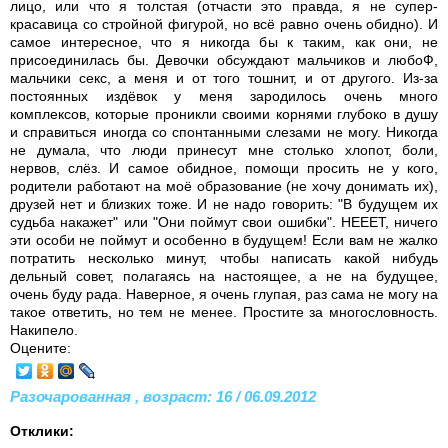
лицо, или что я толстая (отчасти это правда, я не супер-
красавица со стройной фигурой, но всё равно очень обидно). И
самое интересное, что я никогда бы к таким, как они, не
присоединилась бы. Девочки обсуждают мальчиков и любоФ,
мальчики секс, а меня и от того тошнит, и от другого. Из-за
постоянных издёвок у меня зародилось очень много
комплексов, которые проникли своими корнями глубоко в душу
и справиться иногда со спонтанными слезами не могу. Никогда
не думала, что люди принесут мне столько хлопот, боли,
нервов, слёз. И самое обидное, помощи просить не у кого,
родители работают на моё образование (не хочу донимать их),
друзей нет и близких тоже. И не надо говорить: "В будущем их
судьба накажет" или "Они поймут свои ошибки". НЕЕЕТ, ничего
эти особи не поймут и особенно в будущем! Если вам не жалко
потратить несколько минут, чтобы написать какой нибудь
дельный совет, полагаясь на настоящее, а не на будущее,
очень буду рада. Наверное, я очень глупая, раз сама не могу на
такое ответить, но тем не менее. Простите за многословность.
Накипело.
Оцените:
Разочарованная , возраст: 16 / 06.09.2012
Отклики: