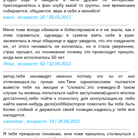
присоеденитесь к фан клубу какой то группы, они временами
собираются, общаются. верь в себя и меняйся!
маха , возраст: 28 / 26.03.2013
Меня тоже всегда обижали и бойкотировали и я не знала, как с
этим справиться, однажды я сумела взять себя в руки:
засмеялась в лицо обидчице и вдруг увидела, что это озадачило
ее, от этого ненависть не кончилась, но я стала увереннее,
страх прошел, но понимание почему это происходит пришло,
когда мне исполнилось 50 лет.
Лена , возраст: 62 / 12.04.2013
автор,тебя ненавидят именно потому что ты от них
отличаешься,ты лучше них.Твои одноклассники пытаются
вывести тебя на эмоции и "сломать",это очевидно.В таком
случае ты можешь попытаться найти заступников(одного вполне
достаточно),либо пойти к психологу для консультации,ну либо
найти какое-нибудь дело(хобби)которое помогало бы тебе быть
более стойкой и держаться своей позиции.надеюсь,у тебя все
наладится.
светлая , возраст: 14 / 26.06.2013
Я тебя прекрасно понимаю, мне тоже пришлось столкнуться с