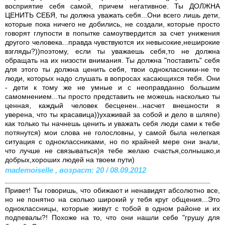
восприятие себя самой, причем негативное. Ты ДОЛЖНА
ЦЕНИТЬ СЕБЯ, ты должна уважать себя...Они всего лишь дети,
которые пока ничего не добились, не создали, которые просто
говорят глупости в попытке самоутвердится за счет унижения
другого человека...правда чувствуются их невысокие,неширокие
взгляды?))поэтому, если ты уважаешь себя,то не должна
обращать на их низости внимания. Ты должна "поставить" себя
для этого ты должна ценить себя, твои одноклассники-не те
люди, которых надо слушать в вопросах касающихся тебя. Они
- дети к тому же не умные и с неоправданно большим
самомнением...ты просто представить не можешь насколько ты
ценная, каждый человек бесценен...насчет внешности я
уверена, что ты красавица))ухаживай за собой и дело в шляпе)
как только ты начнешь ценить и уважать себя люди сами к тебе
потянутся) мои слова не голословны, у самой была нелегкая
ситуация с одноклассниками, но по крайней мере они знали,
что лучше не связываться)я тебе желаю счастья,солнышко,и
добрых,хороших людей на твоем пути)
mademoiselle , возраст: 20 / 08.09.2012
Привет! Ты говоришь, что обижают и ненавидят абсолютно все,
но не понятно на сколько широкий у тебя круг общения...Это
одноклассницы, которые живут с тобой в одном районе и их
подпевалы?! Похоже на то, что они нашли себе "грушу для