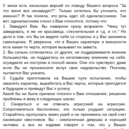
У меня есть несколько версий по поводу Вашего вопроса "За
что меня все ненавидят?". Только хотелось бы уточнить, кто
именно? Я так поняла, что речь идет об одноклассниках. Так
вот, одноклассники плохо к Вам относятся, потому что:
1. Завидуют Вам. Вы наверное сразу возразите: "Чему тут
завидовать, я же не красавица, стеснительная и т.д. и т.п." Но
дело в том, что Вы не видите себя со стороны и у Вас занижена
самооценка. Я уверенна, что в Ваших характере и внешности
есть какая-то черта, которая вызывает их зависть.
2. Вы сильно отличаетесь от других, не поддерживаете мнение
большинства, не поддаетесь их негативному влиянию на себя,
осуждаете их поступки и способ жизни. Они это чувствуют, даже
если Вы не произносите вслух свое недовольство. Поэтому
пытаются Вас унизить.
3. Судьба приготовила на Вашем пути испытания, чтобы
закалить характер, выработать в Вас черты, которые пригодятся
в будущем и приведут Вас к успеху.
Какой бы ни была причина плохого к Вам отношения, решение
проблемы я вижу в следующих шагах:
1. Смириться и не отвечать агрессией на агрессию.
Сопротивляться бесполезно, это только ухудшит ситуацию.
Старайтесь пропускать мимо ушей и не принимать на свой счет
насмешки свестников. Вы - симпатичная девушка и хороший
человек, а все их издевки говорят о том, что у Ваших