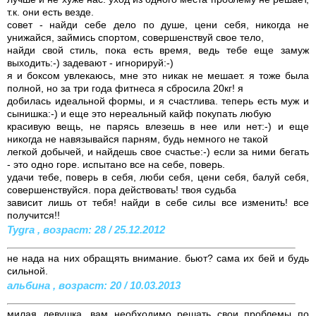
т.к. они есть везде.
совет - найди себе дело по душе, цени себя, никогда не
унижайся, займись спортом, совершенствуй свое тело,
найди свой стиль, пока есть время, ведь тебе еще замуж
выходить:-) задевают - игнорируй:-)
я и боксом увлекаюсь, мне это никак не мешает. я тоже была
полной, но за три года фитнеса я сбросила 20кг! я
добилась идеальной формы, и я счастлива. теперь есть муж и
сынишка:-) и еще это нереальный кайф покупать любую
красивую вещь, не парясь влезешь в нее или нет:-) и еще
никогда не навязывайся парням, будь немного не такой
легкой добычей, и найдешь свое счастье:-) если за ними бегать
- это одно горе. испытано все на себе, поверь.
удачи тебе, поверь в себя, люби себя, цени себя, балуй себя,
совершенствуйся. пора действовать! твоя судьба
зависит лишь от тебя! найди в себе силы все изменить! все
получится!!
Tygra , возраст: 28 / 25.12.2012
не нада на них обращять внимание. бьют? сама их бей и будь
сильной.
альбина , возраст: 20 / 10.03.2013
милая девушка, вам необходимо решать свои проблемы по