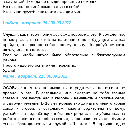
заступится! Никогда не стыдно просить о помощи.
Но никогда не смей сомневаться в себе!
Итог: ищи друзей с похожим складом ума!
LolStap , возраст: 24 / 08.09.2012
Слушай, как я тебя понимаю, сама пережила это. К сожалению,
не могу сказать советов на настоящее, но в будущем это все
пройдет, говорю по собственному опыту...Попробуй сменить
школу, мне это помогло.
Главное, чтобы школа была обязательно в благополучном
районе.
Просто надо это испытание пережить...
Удачи!
Name , возраст: 21 / 09.09.2012
ОСОБИ- это я так понимаю ты о родителях, но извини не
правильно это. В остальном мир смотрит на тебя твоими
глазами. Все внутри нас и любовь и ненависть и приятие себя,
и самоуничижение. В 16 лет нормально думать о чем-то кроме
секса и любви, в остальном помоги родителям по дому,
устройся на подработку, чтобы твои родители не убивались на
работе ради твоего образования, и напиши на листе бумаги
слово благодарность и думай об этом. Я прочла одно