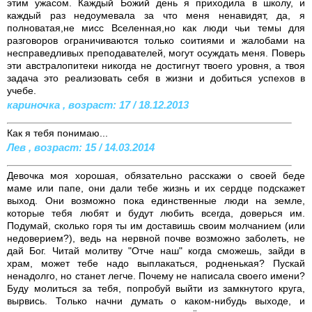
этим ужасом. Каждый Божий день я приходила в школу, и
каждый раз недоумевала за что меня ненавидят, да, я
полноватая,не мисс Вселенная,но как люди чьи темы для
разговоров ограничиваются только соитиями и жалобами на
несправедливых преподавателей, могут осуждать меня. Поверь
эти австралопитеки никогда не достигнут твоего уровня, а твоя
задача это реализовать себя в жизни и добиться успехов в
учебе.
кариночка , возраст: 17 / 18.12.2013
Как я тебя понимаю...
Лев , возраст: 15 / 14.03.2014
Девочка моя хорошая, обязательно расскажи о своей беде
маме или папе, они дали тебе жизнь и их сердце подскажет
выход. Они возможно пока единственные люди на земле,
которые тебя любят и будут любить всегда, доверься им.
Подумай, сколько горя ты им доставишь своим молчанием (или
недоверием?), ведь на нервной почве возможно заболеть, не
дай Бог. Читай молитву "Отче наш" когда сможешь, зайди в
храм, может тебе надо выплакаться, родненькая? Пускай
ненадолго, но станет легче. Почему не написала своего имени?
Буду молиться за тебя, попробуй выйти из замкнутого круга,
вырвись. Только начни думать о каком-нибудь выходе, и