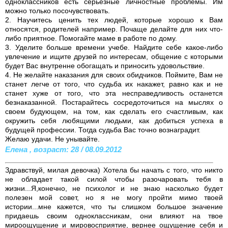
одноклассников есть серьезные личностные проблемы. Им
можно только посочувствовать.
2. Научитесь ценить тех людей, которые хорошо к Вам
относятся, родителей например. Почаще делайте для них что-
либо приятное. Помогайте маме в работе по дому.
3. Уделите больше времени учебе. Найдите себе какое-либо
увлечение и ищите друзей по интересам, общение с которыми
будет Вас внутренне обогащать и приносить удовольствие.
4. Не желайте наказания для своих обидчиков. Поймите, Вам не
станет легче от того, что судьба их накажет, равно как и не
станет хуже от того, что эта несправедливость останется
безнаказанной. Постарайтесь сосредоточиться на мыслях о
своем будующем, на том, как сделать его счастливым, как
окружить себя любящими людьми, как добиться успеха в
будущей профессии. Тогда судьба Вас точно вознаградит.
Желаю удачи. Не унывайте.
Елена , возраст: 28 / 08.09.2012
Здравствуй, милая девочка) Хотела бы начать с того, что никто
не обладает такой силой чтобы разочаровать тебя в
жизни...Я,конечно, не психолог и не знаю насколько будет
полезен мой совет, но я не могу пройти мимо твоей
истории...мне кажется, что ты слишком большое значение
придаешь своим одноклассникам, они влияют на твое
мироощущение и мировосприятие, вернее ощущение себя и