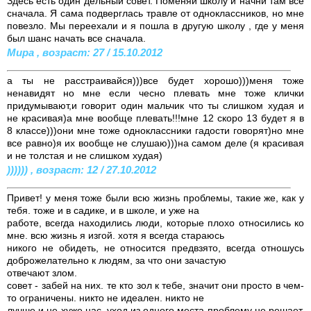
Здесь есть один дельный совет. Поменяй школу и начни там все
сначала. Я сама подверглась травле от одноклассников, но мне
повезло. Мы переехали и я пошла в другую школу , где у меня
был шанс начать все сначала.
Мира , возраст: 27 / 15.10.2012
а ты не расстраивайся)))все будет хорошо)))меня тоже
ненавидят но мне если чесно плевать мне тоже клички
придумывают,и говорит один мальчик что ты слишком худая и
не красивая)а мне вообще плевать!!!мне 12 скоро 13 будет я в
8 классе)))они мне тоже одноклассники гадости говорят)но мне
все равно)я их вообще не слушаю)))на самом деле (я красивая
и не толстая и не слишком худая)
)))))) , возраст: 12 / 27.10.2012
Привет! у меня тоже были всю жизнь проблемы, такие же, как у
тебя. тоже и в садике, и в школе, и уже на
работе, всегда находились люди, которые плохо относились ко
мне. всю жизнь я изгой. хотя я всегда стараюсь
никого не обидеть, не относится предвзято, всегда отношусь
доброжелательно к людям, за что они зачастую
отвечают злом.
совет - забей на них. те кто зол к тебе, значит они просто в чем-
то ограничены. никто не идеален. никто не
лучше и не хуже нас. уход из одного места проблему не решает,