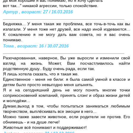
да мои хорошие я вас понимаю, но я хочу сделать
вот так..." никакой агрессии, только спокойствие.
Артур , возраст: 27 / 16.03.2016
Бедняжка... У меня такая же проблема, все точь-в-точь как вы
излагали. У меня тоже нет друзей, все надо иной издеваются...
К сожалению я не могу дать вам совета, но я вас очень
понимаю.
Тома , возраст: 16 / 30.07.2016
Разочарованная, наверное, Вы уже выросли и изменили свой
взгляд на жизнь. Может, Вам посчастливилось найти
родственную душу.. Буду очень рада, если так.
Я лишь хотела сказать, что я такая же.
Единственное - меня не били: я была самой умной в классе и
детям было просто невыгодно меня шпынять.
Я и на сегодняшний день не могу понять многие точки
соприкосновений компаний, принять слэнг и образ жизни детей
и молодёжи...
Думаю,выход в том, чтобы попытаться заниматься любимым
творчеством, выплёскивать все эмоции в него...
Можно также завести животное, если родители не против. Его
обнимешь - и на душе легче!
Животные всё понимают и поддерживают!