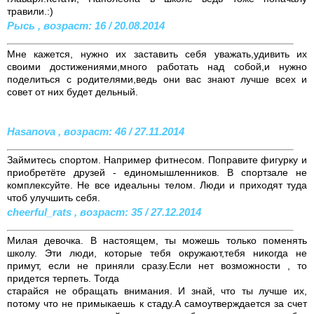
травили.:)
Рысь , возраст: 16 / 20.08.2014
Мне кажется, нужно их заставить себя уважать,удивить их
своими достижениями,много работать над собой,и нужно
поделиться с родителями,ведь они вас знают лучше всех и
совет от них будет дельный.
Hasanova , возраст: 46 / 27.11.2014
Займитесь спортом. Например фитнесом. Поправите фигурку и
приобретёте друзей - единомышленников. В спортзале не
комплексуйте. Не все идеальны телом. Люди и приходят туда
чтоб улучшить себя.
cheerful_rats , возраст: 35 / 27.12.2014
Милая девочка. В настоящем, ты можешь только поменять
школу. Эти люди, которые тебя окружают,тебя никогда не
примут, если не приняли сразу.Если нет возможности , то
придется терпеть. Тогда
старайся не обращать внимания. И знай, что ты лучше их,
потому что не примыкаешь к стаду.А самоутверждается за счет