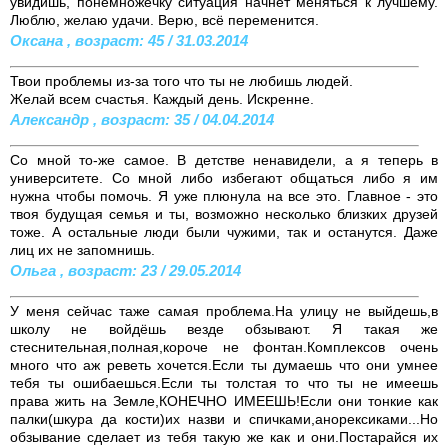
увидишь, понемножечку ситуация начнёт меняться к лучшему.
Люблю, желаю удачи. Верю, всё переменится.
Оксана , возраст: 45 / 31.03.2014
Твои проблемы из-за того что ты не любишь людей.
Желай всем счастья. Каждый день. Искренне.
Александр , возраст: 35 / 04.04.2014
Со мной то-же самое. В детстве ненавидели, а я теперь в
университете. Со мной либо избегают общаться либо я им
нужна чтобы помочь. Я уже плюнула на все это. Главное - это
твоя будущая семья и ты, возможно несколько близких друзей
тоже. А остальные люди были чужими, так и останутся. Даже
лиц их не запомнишь.
Ольга , возраст: 23 / 29.05.2014
У меня сейчас таже самая проблема.На улицу не выйдешь,в
школу не войдёшь везде обзывают. Я такая же
стеснительная,полная,короче не фонтан.Комплексов очень
много что аж реветь хочется.Если ты думаешь что они умнее
тебя ты ошибаешься.Если ты толстая то что ты не имеешь
права жить на Земле,КОНЕЧНО ИМЕЕШЬ!Если они тонкие как
палки(шкура да кости)их назви и спичками,анорексиками...Но
обзывание сделает из тебя такую же как и они.Постарайся их