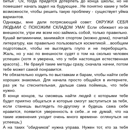
битья". Ох, тогда придется дотерпеть до конца школы, но не
помешает начать задел на будующее...Не понятно какие у тебя
возможности, чтобы решить такую проблему - существует уйма
вариантов.
Однажды, мне дали потрясающий совет: ОКРУЖИ СЕБЯ
ЛЮДЬМИ С ПОХОЖИМ СКЛАДОМ УМА! Если обижают из-за
внешности, утри им всем нос-займись собой, только правильно.
Кушай витаминчики, занимайся спортом (можно дома), почитай
литературу, как правильно пользоваться косметикой....вообщем
подготовься, чтобы не выглядеть глупо и не переборщить.
Жаль, но у нас по внешности судят о том на сколько человек
успешен (хотя я уверена, что у тебя настоящая естественная
красота)... Не бракуй такие методы сразу, сначала начни, потом
тебе может самой понравится.
Не обязательно ходить по выставкам и барам, чтобы найти себе
хороших знакомых. Для начала просто общайся в интернете,
раз уж ты стеснительная, дальше сама поймешь, что тебе
нужно.
В конце концов, ты сможешь найти людей с которыми тебе
будет приятно общаться и которые смогут заступиться за тебя,
если станешь выглядеть по-другому и будешь сама себе
нравится, появится уверенность в себе...и не думай, что на
такие изменения уходит очень много времени- оглянуться не
успеешь;)
А на таких "обидчиков" нужна управа. Нужен тот, кто за тебя