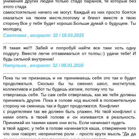
унижения других людей только стадо баранов, те которые без
этого стада
самостоятельно ничего не могут. Каждый из них просто боятся
оказаться на твоем месте,поэтому и блеют вместе в твою
сторону.Все у тебя будет хорошо.Больше думай о будущем. Ты
молодец.
Светлана , возраст: 32 / 18.03.2015
Я такая же!!! Забей и попробуй найти все таки хоть одну
подругу. Вместе легче отгавкиваться от толпы;-) удачи тебе! И
будь сильной внутренне!
Натулька , возраст: 32 / 08.01.2016
Пока ты не признаешь и не принимаешь себя это так и будет
продолжаться. Сколько бы ты сменил школ, институтов,
коллективов и работ ты будешь изгоем, потому что ты
отвергаешь себя. Ты сам себя отвергаешь, как же тебя должны
принимать другие. Пока в голове ход мыслей в положительную
сторону не сменишь так и будет продолжатся. Конфликт
с родителями так же должен быть улажен. Но твой конфликт с
ними опять в твоей голове и он изливается в реальность.
Принимай их такими какие они есть. Если начинают нудеть
в твой адрес, у тебя в голове начинается каша, отвержение того
что они говорят, непринятие роли - просто крути мысль "Да да