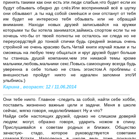
принять такими как они есть эти люди слабые,что будет если их
будут обзывать обидно до слёз.Или воспринимай всё в шутку
они обзывают ,а ты над собой смеёшся и они отстанут от тебя
им будет не интересно тебя обзывать или не обращай
внимание. Находи новых друзей записывайся на кружки
которыми ты бы хотела заниматся,займись спортом если ты не
хочешь что-бы от твоей полноты не осталось ни следа но не
переусердствуй до тонкой спички будь средней знаешь очень
стройной не очень красиво быть.Читай книги изучай языки и ты
сможешь на любую тему общаться и круг друзей будет больше
ты станешь душой компании,чем эти никакой темы кроме
мальчики,любовь,мальчики секс.Повысь самооценку всегда будь
уверенна в себе только не стань эгоистом.А проблемы с
внешностью пройдут никто не идеален запомни это!И
улыбнись:)
Карина , возраст: 12 / 11.06.2014
Они тебе никто. Главное -следить за собой, найти себе хобби,
поставить жизненно важные цели и задачи. Меня в школе
сейчас, мягко говоря, недолюбливают. Ну и что?
Найди себе настоящих друзей, однако не слишком доверяй
людям: могут, образно говоря, ударить ножом в спину.
Прислушивайся к советам родных и близких. Общество
зачастую- стадо, которое руководствуется советами
главаря.Кстати, Наполеона в школе ведь тоже поначалу