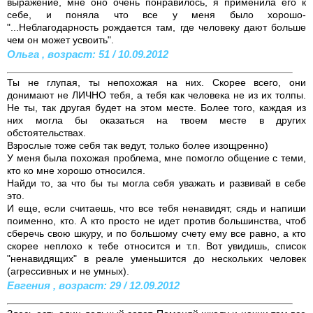
выражение, мне оно очень понравилось, я применила его к
себе, и поняла что все у меня было хорошо-
"...Неблагодарность рождается там, где человеку дают больше
чем он может усвоить".
Ольга , возраст: 51 / 10.09.2012
Ты не глупая, ты непохожая на них. Скорее всего, они
донимают не ЛИЧНО тебя, а тебя как человека не из их толпы.
Не ты, так другая будет на этом месте. Более того, каждая из
них могла бы оказаться на твоем месте в других
обстоятельствах.
Взрослые тоже себя так ведут, только более изощренно)
У меня была похожая проблема, мне помогло общение с теми,
кто ко мне хорошо относился.
Найди то, за что бы ты могла себя уважать и развивай в себе
это.
И еще, если считаешь, что все тебя ненавидят, сядь и напиши
поименно, кто. А кто просто не идет против большинства, чтоб
сберечь свою шкуру, и по большому счету ему все равно, а кто
скорее неплохо к тебе относится и т.п. Вот увидишь, список
"ненавидящих" в реале уменьшится до нескольких человек
(агрессивных и не умных).
Евгения , возраст: 29 / 12.09.2012