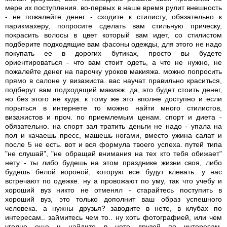
мере их поступления. во-первых в наше время рулит внешность
- не пожалейте денег - сходите к стилисту, обязательно к
парикмахеру, попросите сделать вам стильную прическу,
покрасить волосы в цвет который вам идет, со стилистом
подберите подходящие вам фасоны одежды, для этого не надо
покупать ее в дорогих бутиках, просто вы будете
ориентироваться - что вам стоит одеть, а что не нужно, не
пожалейте денег на парочку уроков макияжа. можно попросить
прямо в салоне у визажиста. вас научат правильно краситься,
подберут вам подходящий макияж. да, это будет стоить денег,
но без этого не куда. к тому же это вполне доступно и если
порыться в интернете то можно найти много стилистов,
визажистов и проч. по приемлемым ценам. спорт и диета -
обязательно. на спорт зал тратить деньги не надо - упала на
пол и качаешь пресс, машешь ногами, вместо ужина салат и
после 5 не есть. вот и вся формула твоего успеха. путей типа
"не слушай", "не обращай внимания на тех кто тебя обижает"
нету - ты либо будешь на этом празднике жизни своя, либо
будешь белой вороной, которую все будут клевать. у нас
встречают по одежке. ну а провожают по уму, так что учебу и
хороший вуз никто не отменял - старайтесь поступить в
хороший вуз, это только дополнит ваш образ успешного
человека. а нужны друзья? заводите в нете, в клубах по
интересам.. займитесь чем то.. ну хоть фотографией, или чем
угодно еще и найдите в нете друзей по интересам.