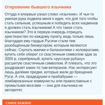
Откровение бывшего язычника
Оттуда я впервые узнал слово «язычник». И чья-то
умелая рука подвела меня к идее, что для того чтобы
стать сильным, успешным и победить всех нацменов
я должен стать язычником! А что такое стать
язычником? Это в первую очередь отрицать
христианство по каждому пункту, ведь только лишь
благодаря ему гордые Русичи стали тем
разобщённым биомусором, которым являются
сейчас. Скупать маечки и балахончики с коловратами,
купить себе оберег со свастичным символом эдак за
3000 р. серебряный, купить «русскую рубаху»
расшитую свастичным символом. И плевать, что это
раздражает каких-то там ветеранов. Нас интересуют
лишь далёкие предки, которые жили до Крещения
Руси. А эти, прадедушки и прабабушки —
зомбированные коммунисты или православные с
промытыми мозгами — они для язычника не
авторитет.
САМОЕ ВАЖНОЕ