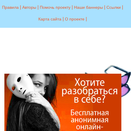
|
|
|
|
|
Правила
Авторы
Помочь проекту
Наши баннеры
Ссылки
|
|
Карта сайта
О проекте