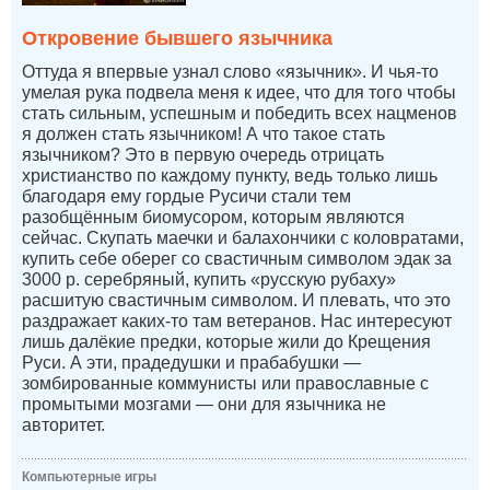
Откровение бывшего язычника
Оттуда я впервые узнал слово «язычник». И чья-то
умелая рука подвела меня к идее, что для того чтобы
стать сильным, успешным и победить всех нацменов
я должен стать язычником! А что такое стать
язычником? Это в первую очередь отрицать
христианство по каждому пункту, ведь только лишь
благодаря ему гордые Русичи стали тем
разобщённым биомусором, которым являются
сейчас. Скупать маечки и балахончики с коловратами,
купить себе оберег со свастичным символом эдак за
3000 р. серебряный, купить «русскую рубаху»
расшитую свастичным символом. И плевать, что это
раздражает каких-то там ветеранов. Нас интересуют
лишь далёкие предки, которые жили до Крещения
Руси. А эти, прадедушки и прабабушки —
зомбированные коммунисты или православные с
промытыми мозгами — они для язычника не
авторитет.
Компьютерные игры