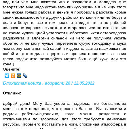
вид при чем мне кажется что с возрастом я молодею мне
говорят что мне надо устраивать личную жизнь а я не ищу этого
мне нужна только работа и деньги я пробовола работать кроме
своих возможностей на других работах но меня или не берут а
если и берут то все в том числе и я видят что я не рабочий
человек не справляюсь хоть я и старалась честно изовсех сил
но кроме чудовищной усталости и обострившихся остеоходроза
радикулита и аллергии сильной ни чего не получила уехать
обратно я не могу лучше перетепеть сухую голодовку и муки
чем вернуться в пьяный сарай и издевательсатва насмешки над
собой и тд я ходила в церковь и просила прощения за своих
грехи подскажите пожалуйста может быть ещё хуже или это
конец
Оцените:
Блохастая кошка , возраст: 28 / 12.05.2022
Отклики:
Добрый день! Могу Вас уверить, надеюсь, что большинство
меня в этом поддержат, что греха на Вас нет. Вы выносили и
родили ребеночка,конечно, когда малыш рождается с
отклонениями по здоровью для этого требуются денежные
ресурсы, чтобы его поставить на ноги, спокойная атмосфера в