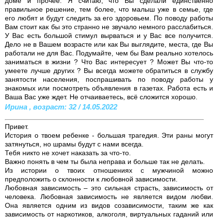
доме и прочее. Я считаю, что Вы сделали единственно
правильное решение, тем более, что малыш уже в семье, где
его любят и будут следить за его здоровьем. По поводу работы
Вам стоит как бы это странно не звучало немного расслабиться.
У Вас есть большой стимул вырваться и у Вас все получится.
Дело не в Вашем возрасте или как Вы выглядите, места, где Вы
работали не для Вас. Подумайте, чем бы Вам реально хотелось
заниматься в жизни ? Что Вас интересует ? Может Вы что-то
умеете лучше других ? Вы всегда можете обратиться в службу
занятости населения, поспрашивать по поводу работы у
знакомых или посмотреть объявления в газетах. Работа есть и
Ваша Вас уже ждет. Не отчаиваетесь, всё сложится хорошо.
Ирина , возраст: 32 / 14.05.2022
Привет.
История о твоем ребенке - большая трагедия. Эти раны могут
затянуться, но шрамы будут с нами всегда.
Тебя никто не хочет наказать за что-то.
Важно понять в чем ты была неправа и больше так не делать.
Из истории о твоих отношениях с мужчиной можно
предположить о склонности к любовной зависимости.
Любовная зависимость – это сильная страсть, зависимость от
человека. Любовная зависимость не является видом любви.
Она является одним из видов созависимости, таким же как
зависимость от наркотиков, алкоголя, виртуальных гаданий или