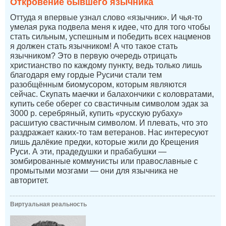
Откровение бывшего язычника
Оттуда я впервые узнал слово «язычник». И чья-то
умелая рука подвела меня к идее, что для того чтобы
стать сильным, успешным и победить всех нацменов
я должен стать язычником! А что такое стать
язычником? Это в первую очередь отрицать
христианство по каждому пункту, ведь только лишь
благодаря ему гордые Русичи стали тем
разобщённым биомусором, которым являются
сейчас. Скупать маечки и балахончики с коловратами,
купить себе оберег со свастичным символом эдак за
3000 р. серебряный, купить «русскую рубаху»
расшитую свастичным символом. И плевать, что это
раздражает каких-то там ветеранов. Нас интересуют
лишь далёкие предки, которые жили до Крещения
Руси. А эти, прадедушки и прабабушки —
зомбированные коммунисты или православные с
промытыми мозгами — они для язычника не
авторитет.
Виртуальная реальность