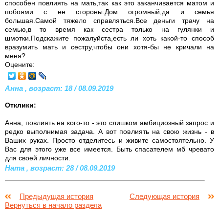
способен повлиять на мать,так как это заканчивается матом и
побоями с ее стороны.Дом огромный,да и семья
большая.Самой тяжело справляться.Все деньги трачу на
семью,в то время как сестра только на гулянки и
шмотки.Подскажите пожалуйста,есть ли хоть какой-то способ
вразумить мать и сестру,чтобы они хотя-бы не кричали на
меня?
Оцените:
Анна , возраст: 18 / 08.09.2019
Отклики:
Анна, повлиять на кого-то - это слишком амбициозный запрос и
редко выполнимая задача. А вот повлиять на свою жизнь - в
Ваших руках. Просто отделитесь и живите самостоятельно. У
Вас для этого уже все имеется. Быть спасателем мб чревато
для своей личности.
Ната , возраст: 28 / 08.09.2019
Предыдущая история
Следующая история
Вернуться в начало раздела