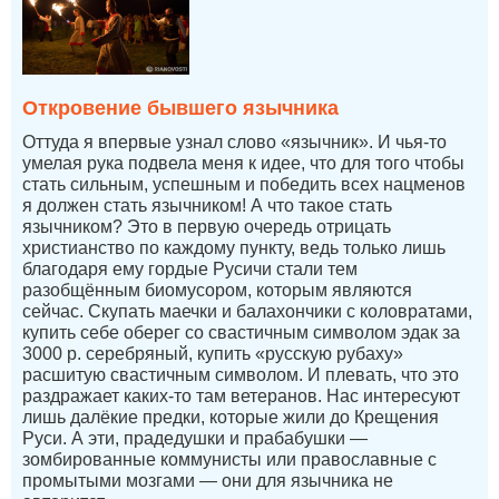
Откровение бывшего язычника
Оттуда я впервые узнал слово «язычник». И чья-то
умелая рука подвела меня к идее, что для того чтобы
стать сильным, успешным и победить всех нацменов
я должен стать язычником! А что такое стать
язычником? Это в первую очередь отрицать
христианство по каждому пункту, ведь только лишь
благодаря ему гордые Русичи стали тем
разобщённым биомусором, которым являются
сейчас. Скупать маечки и балахончики с коловратами,
купить себе оберег со свастичным символом эдак за
3000 р. серебряный, купить «русскую рубаху»
расшитую свастичным символом. И плевать, что это
раздражает каких-то там ветеранов. Нас интересуют
лишь далёкие предки, которые жили до Крещения
Руси. А эти, прадедушки и прабабушки —
зомбированные коммунисты или православные с
промытыми мозгами — они для язычника не