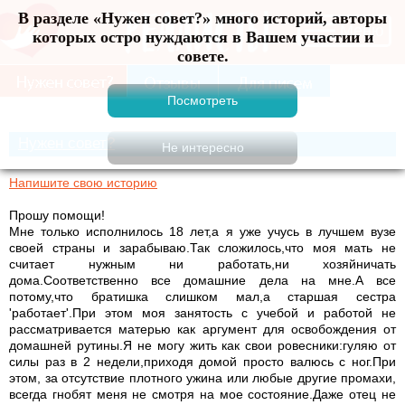
В разделе «Нужен совет?» много историй, авторы
Меню
которых остро нуждаются в Вашем участии и
совете.
Нужен совет?
Напишите свою историю
Прошу помощи!
Мне только исполнилось 18 лет,а я уже учусь в лучшем вузе
своей страны и зарабываю.Так сложилось,что моя мать не
считает нужным ни работать,ни хозяйничать
дома.Соответственно все домашние дела на мне.А все
потому,что братишка слишком мал,а старшая сестра
'работает'.При этом моя занятость с учебой и работой не
рассматривается матерью как аргумент для освобождения от
домашней рутины.Я не могу жить как свои ровесники:гуляю от
силы раз в 2 недели,приходя домой просто валюсь с ног.При
этом, за отсутствие плотного ужина или любые другие промахи,
всегда гнобят меня не смотря на мое состояние.Даже отец не