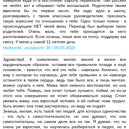
наверное куда-то в Восточную Европу переехали, там русских
не любят, вот и обзывают тебя москалькой. Родителям твоим
ввинтила бы по первое число. Им надо идти в школу,
разговаривать с твоим классным руководителем, пресекать
такую агрессию по отношению к тебе. Одно только помни - в
происходящем НЕТ твоей вины. Переезд был выбором твоих
родителей. Очень жаль, что тебе приходится за него
расплачиваться. Если хочешь, пиши мне на почту, поддержу как
смогу. У меня у самой 11-летняя дочь.
Надежда , возраст: 34 / 05.07.2018
Здравствуй. К сожалению, милая, меняя в жизни все
кардинальным образом, оставив все привычное позади и ещё
поневоле, - кажется, что всё это тебе - навязали. Конечно, тот
мир о котором ты скучаешь, для тебя привычен и он навсегда
останется в твоём сердце, ведь там было все, и лишь мечтая,
можно скучать о нем. Мама твоя немного жестковатая, но она
любит тебя. Поверь, она хочет только лучшего, пойми, но из-за
этого она совершенно не хочет оборачиваться назад. Стоит
уважать маму, она взрослый человек, и ей сейчас тоже трудно,
быть может, она тоже растерялась, но виду не подаёт.
Знаешь, милая, есть такой тип людей, для которых одиночество
- это путь к самостоятельности, но они думают, что они
самостоятельны, на самом деле все не так. Я думаю, что ты
очень уж взрослая, ты научилась разбираться в людях, но я