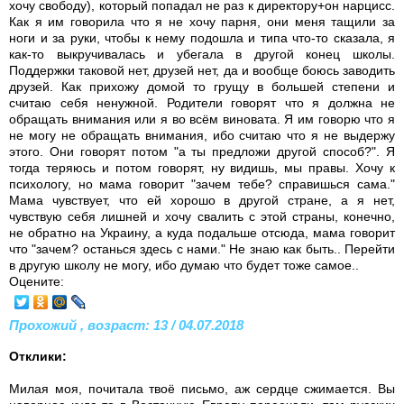
хочу свободу), который попадал не раз к директору+он нарцисс.
Как я им говорила что я не хочу парня, они меня тащили за
ноги и за руки, чтобы к нему подошла и типа что-то сказала, я
как-то выкручивалась и убегала в другой конец школы.
Поддержки таковой нет, друзей нет, да и вообще боюсь заводить
друзей. Как прихожу домой то грущу в большей степени и
считаю себя ненужной. Родители говорят что я должна не
обращать внимания или я во всём виновата. Я им говорю что я
не могу не обращать внимания, ибо считаю что я не выдержу
этого. Они говорят потом "а ты предложи другой способ?". Я
тогда теряюсь и потом говорят, ну видишь, мы правы. Хочу к
психологу, но мама говорит "зачем тебе? справишься сама."
Мама чувствует, что ей хорошо в другой стране, а я нет,
чувствую себя лишней и хочу свалить с этой страны, конечно,
не обратно на Украину, а куда подальше отсюда, мама говорит
что "зачем? останься здесь с нами." Не знаю как быть.. Перейти
в другую школу не могу, ибо думаю что будет тоже самое..
Оцените:
Прохожий , возраст: 13 / 04.07.2018
Отклики:
Милая моя, почитала твоё письмо, аж сердце сжимается. Вы