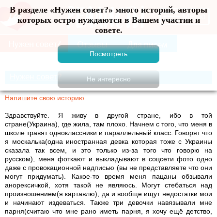
В разделе «Нужен совет?» много историй, авторы
Меню
которых остро нуждаются в Вашем участии и
совете.
Нужен совет?
Напишите свою историю
Здравствуйте. Я живу в другой стране, ибо в той
стране(Украина), где жила, там плохо. Начнем с того, что меня в
школе травят одноклассники и параллельный класс. Говорят что
я москалька(одна иностранная девка которая тоже с Украины
сказала так всем, и это только из-за того что говорю на
русском), меня фоткают и выкладывают в соцсети фото одно
даже с провокационной надписью (вы не представляете что они
могут придумать). Какое-то время меня пацаны обзывали
анорексичкой, хотя такой не являюсь. Могут стебаться над
произношением(я картавлю), да и вообще ищут недостатки мои
и начинают издеваться. Также три девочки навязывали мне
парня(считаю что мне рано иметь парня, я хочу ещё детство,