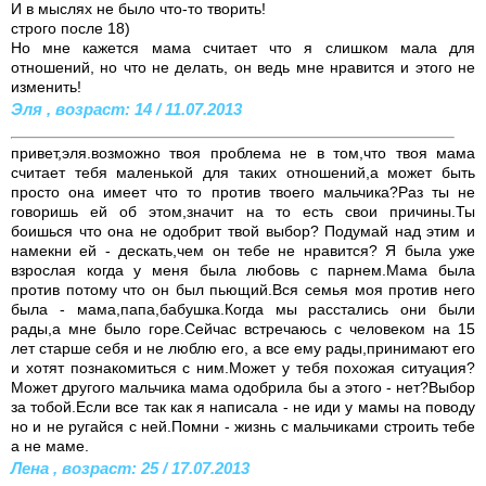
И в мыслях не было что-то творить!
строго после 18)
Но мне кажется мама считает что я слишком мала для
отношений, но что не делать, он ведь мне нравится и этого не
изменить!
Эля , возраст: 14 / 11.07.2013
привет,эля.возможно твоя проблема не в том,что твоя мама
считает тебя маленькой для таких отношений,а может быть
просто она имеет что то против твоего мальчика?Раз ты не
говоришь ей об этом,значит на то есть свои причины.Ты
боишься что она не одобрит твой выбор? Подумай над этим и
намекни ей - дескать,чем он тебе не нравится? Я была уже
взрослая когда у меня была любовь с парнем.Мама была
против потому что он был пьющий.Вся семья моя против него
была - мама,папа,бабушка.Когда мы расстались они были
рады,а мне было горе.Сейчас встречаюсь с человеком на 15
лет старше себя и не люблю его, а все ему рады,принимают его
и хотят познакомиться с ним.Может у тебя похожая ситуация?
Может другого мальчика мама одобрила бы а этого - нет?Выбор
за тобой.Если все так как я написала - не иди у мамы на поводу
но и не ругайся с ней.Помни - жизнь с мальчиками строить тебе
а не маме.
Лена , возраст: 25 / 17.07.2013