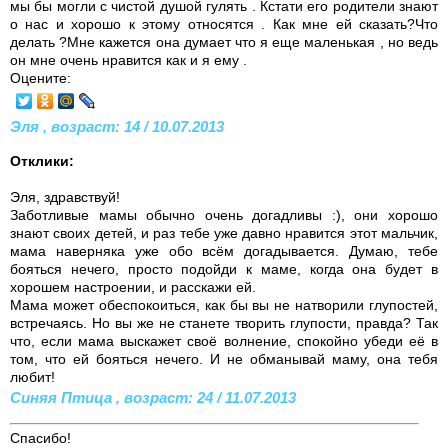
мы бы могли с чистой душой гулять . Кстати его родители знают
о нас и хорошо к этому относятся . Как мне ей сказать?Что
делать ?Мне кажется она думает что я еще маленькая , но ведь
он мне очень нравится как и я ему .
Оцените:
Эля , возраст: 14 / 10.07.2013
Отклики:
Эля, здравствуй!
Заботливые мамы обычно очень догадливы :), они хорошо
знают своих детей, и раз тебе уже давно нравится этот мальчик,
мама наверняка уже обо всём догадывается. Думаю, тебе
бояться нечего, просто подойди к маме, когда она будет в
хорошем настроении, и расскажи ей.
Мама может обеспокоиться, как бы вы не натворили глупостей,
встречаясь. Но вы же не станете творить глупости, правда? Так
что, если мама выскажет своё волнение, спокойно убеди её в
том, что ей бояться нечего. И не обманывай маму, она тебя
любит!
Синяя Птица , возраст: 24 / 11.07.2013
Спасибо!