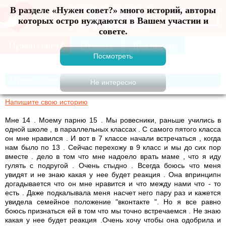
В разделе «Нужен совет?» много историй, авторы
Меню
которых остро нуждаются в Вашем участии и
совете.
Нужен совет?
Напишите свою историю
Мне 14 . Моему парню 15 . Мы ровесники, раньше учились в
одной школе , в параллельных классах . С самого пятого класса
он мне нравился . И вот в 7 классе начали встречаться , когда
нам было по 13 . Сейчас перехожу в 9 класс и мы до сих пор
вместе . дело в том что мне надоело врать маме , что я иду
гулять с подругой . Очень стыдно . Всегда боюсь что меня
увидят и не знаю какая у нее будет реакция . Она впринципн
догадывается что он мне нравится и что между нами что - то
есть . Даже подкалывала меня насчет него пару раз и кажется
увидела семейное положение "вконтакте ". Но я все равно
боюсь признаться ей в том что мы точно встречаемся . Не знаю
какая у нее будет реакция .Очень хочу чтобы она одобрила и