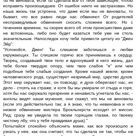
ты не виновата, если ты сделала все от тебя зависящее, чтобы
исправить произошедшее. От ошибок никто не застрахован. Но
наша жизнь так устроена, что даже если мы не виноваты, то
бывает, что все равно люди нас обвиняют. От родителей
несправедливые обвинения сносить сложнее всего. Но с
течением времени, ты скорее всего об этом происшествии даже
не вспомнишь, либо оно будет казаться тебе уже не столь
значительным. Напоследок хочу тебе привести цитату из "Джен
Эйр":
"Успокойся, Джен! Ты слишком заботишься о любви
окружающих. Ты слишком горячо все принимаешь к сердцу.
Творец, создавший твое тело и вдохнувший в него жизнь, дал
тебе более твердую опору, чем твое слабое "я" или чем
подобные тебе слабые создания. Кроме нашей земли, кроме
человеческого рода, существует незримый мир, царство духов.
Этот мир окружает нас, он повсюду; и духи оберегают нас, их
дело - стоять на страже; и хотя бы мы умирали от стыда и горя,
хотя бы нас окружало презрение и ненависть угнетала бы нас, -
ангелы видят наши мучения, они скажут, что мы не виноваты
(если это действительно так; а я знаю, что ты невиновна и что
низкое обвинение мистера Брокльхерста исходит от миссис
Рид; сразу же увидела по твоим горящим глазам, по твоему
чистому лбу, что у тебя правдивая душа)."
Попытайся спокойно объяснить маме, как все произошло и
узнать у нее, как она считает, что ты сделала не так, чтобы на