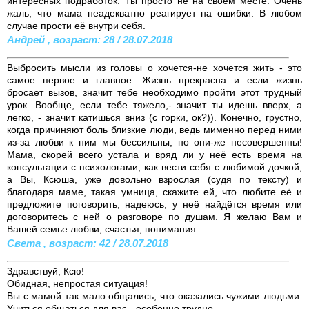
интересных подработок. Ты просто не на своём месте. Очень
жаль, что мама неадекватно реагирует на ошибки. В любом
случае прости её внутри себя.
Андрей , возраст: 28 / 28.07.2018
Выбросить мысли из головы о хочется-не хочется жить - это
самое первое и главное. Жизнь прекрасна и если жизнь
бросает вызов, значит тебе необходимо пройти этот трудный
урок. Вообще, если тебе тяжело,- значит ты идешь вверх, а
легко, - значит катишься вниз (с горки, ок?)). Конечно, грустно,
когда причиняют боль близкие люди, ведь мименно перед ними
из-за любви к ним мы бессильны, но они-же несовершенны!
Мама, скорей всего устала и вряд ли у неё есть время на
консультации с психологами, как вести себя с любимой дочкой,
а Вы, Ксюша, уже довольно взрослая (судя по тексту) и
благодаря маме, такая умница, скажите ей, что любите её и
предложите поговорить, надеюсь, у неё найдётся время или
договоритесь с ней о разговоре по душам. Я желаю Вам и
Вашей семье любви, счастья, понимания.
Света , возраст: 42 / 28.07.2018
Здравствуй, Ксю!
Обидная, непростая ситуация!
Вы с мамой так мало общались, что оказались чужими людьми.
Учиться общаться для вас - особенно трудно.