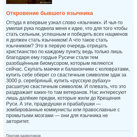
Откровение бывшего язычника
Оттуда я впервые узнал слово «язычник». И чья-то
умелая рука подвела меня к идее, что для того чтобы
стать сильным, успешным и победить всех нацменов
я должен стать язычником! А что такое стать
язычником? Это в первую очередь отрицать
христианство по каждому пункту, ведь только лишь
благодаря ему гордые Русичи стали тем
разобщённым биомусором, которым являются
сейчас. Скупать маечки и балахончики с коловратами,
купить себе оберег со свастичным символом эдак за
3000 р. серебряный, купить «русскую рубаху»
расшитую свастичным символом. И плевать, что это
раздражает каких-то там ветеранов. Нас интересуют
лишь далёкие предки, которые жили до Крещения
Руси. А эти, прадедушки и прабабушки —
зомбированные коммунисты или православные с
промытыми мозгами — они для язычника не
авторитет.
Против наркотиков