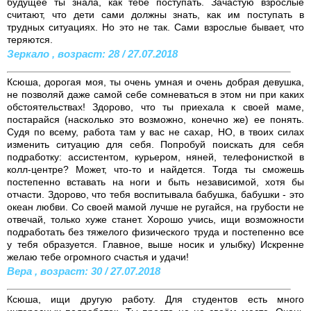
будущее ты знала, как тебе поступать. Зачастую взрослые
считают, что дети сами должны знать, как им поступать в
трудных ситуациях. Но это не так. Сами взрослые бывает, что
теряются.
Зеркало , возраст: 28 / 27.07.2018
Ксюша, дорогая моя, ты очень умная и очень добрая девушка,
не позволяй даже самой себе сомневаться в этом ни при каких
обстоятельствах! Здорово, что ты приехала к своей маме,
постарайся (насколько это возможно, конечно же) ее понять.
Судя по всему, работа там у вас не сахар, НО, в твоих силах
изменить ситуацию для себя. Попробуй поискать для себя
подработку: ассистентом, курьером, няней, телефонисткой в
колл-центре? Может, что-то и найдется. Тогда ты сможешь
постепенно вставать на ноги и быть независимой, хотя бы
отчасти. Здорово, что тебя воспитывала бабушка, бабушки - это
океан любви. Со своей мамой лучше не ругайся, на грубости не
отвечай, только хуже станет. Хорошо учись, ищи возможности
подработать без тяжелого физического труда и постепенно все
у тебя образуется. Главное, выше носик и улыбку) Искренне
желаю тебе огромного счастья и удачи!
Вера , возраст: 30 / 27.07.2018
Ксюша, ищи другую работу. Для студентов есть много