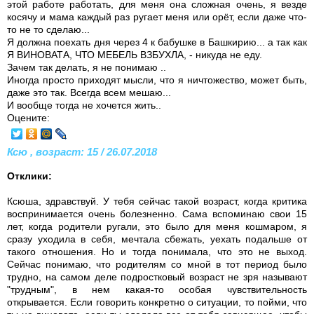
этой работе работать, для меня она сложная очень, я везде
косячу и мама каждый раз ругает меня или орёт, если даже что-
то не то сделаю...
Я должна поехать дня через 4 к бабушке в Башкирию... а так как
Я ВИНОВАТА, ЧТО МЕБЕЛЬ ВЗБУХЛА, - никуда не еду.
Зачем так делать, я не понимаю ..
Иногда просто приходят мысли, что я ничтожество, может быть,
даже это так. Всегда всем мешаю...
И вообще тогда не хочется жить..
Оцените:
Ксю , возраст: 15 / 26.07.2018
Отклики:
Ксюша, здравствуй. У тебя сейчас такой возраст, когда критика
воспринимается очень болезненно. Сама вспоминаю свои 15
лет, когда родители ругали, это было для меня кошмаром, я
сразу уходила в себя, мечтала сбежать, уехать подальше от
такого отношения. Но и тогда понимала, что это не выход.
Сейчас понимаю, что родителям со мной в тот период было
трудно, на самом деле подростковый возраст не зря называют
"трудным", в нем какая-то особая чувствительность
открывается. Если говорить конкретно о ситуации, то пойми, что