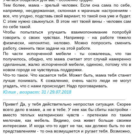
Тем более, мама - зрелый человек. Если она сама по себе,
например, несдержанная, склонная к мрачным настроениям -
все, что угодно, подставь свой вариант, то такой она уже и будет.
С этим нужно свыкнуться. В этом нет твоей вины - человек сам
по себе такой.
Чтобы попытаться улучшить взаимопонимание попробуй
говорить о своих чувствах. Например - на работе тяжело
физически, непонятно, неловко. Можно попросить сменить
работу, сменить твои задачи на этой работе.
По части испорченной мебели - ты сожалеешь, что так
получилось, обидно, что мама считает этот случай намеренно
сделанным, жалко испорченной мебели, одиноко, потому что в
новом городе не чувствуешь поддержки.
Что-то такое. Что касается тебя. Может быть, мама тебя станет
лучше понимать. К сожалению, очень часто люди не могут
угадать, что с нами происходит. Надо проговаривать.
Юлия , возраст: 31 / 29.07.2018
Привет! Да, у тебя действительно непростая ситуация. Скорее
всего дело в маме, а не в тебе. У нее как бы сбиты настройки -
вместо теплых материнских чувств - претензии по таким
мелочам, как мебель. Видимо, она живет больше своими
интересами. И когда что-то идет не так, как должно быть по ее
представлениям - то она возмущается и ругает тебя. Возможно,