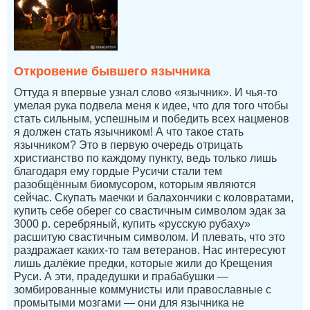
Откровение бывшего язычника
Оттуда я впервые узнал слово «язычник». И чья-то
умелая рука подвела меня к идее, что для того чтобы
стать сильным, успешным и победить всех нацменов
я должен стать язычником! А что такое стать
язычником? Это в первую очередь отрицать
христианство по каждому пункту, ведь только лишь
благодаря ему гордые Русичи стали тем
разобщённым биомусором, которым являются
сейчас. Скупать маечки и балахончики с коловратами,
купить себе оберег со свастичным символом эдак за
3000 р. серебряный, купить «русскую рубаху»
расшитую свастичным символом. И плевать, что это
раздражает каких-то там ветеранов. Нас интересуют
лишь далёкие предки, которые жили до Крещения
Руси. А эти, прадедушки и прабабушки —
зомбированные коммунисты или православные с
промытыми мозгами — они для язычника не