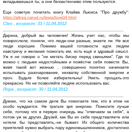
вкладываешься ты, а они беззастенчиво этим пользуются.
Еще советую почитать книгу Клайва Льюиса "Про дружбу":
https://altrea.narod.ru/lewis/love04.html
Cleo , возраст: 33 / 11.04.2012
Дарина, добрый вы человечек! Жизнь учит нас, чтобы мы
повзрослели, поняли, что люди-они разные, знаете ли. Не все
люди хорошие. Помимо вашей готовности идти людям
навстречу и желания помогать им, есть ещё и здравый смысл.
Уж я не говорю о "не метать бисер перед свиньями". Где то
можно с людьми недостойными и пожёстче себя повести. Вы,
живя такой вот жизнью , совершенно понятно начинаете
испытывать разочарование, нехватку собственной энергии и
проч. Будьте более избирательны! Уметь прощать-это
прекрасно. Но не позволяйте людям использовать вас.
Лора , возраст: 30 / 11.04.2012
Думаю, что на самом деле Вы помогаете тем, кто в этом не
особо нуждается. Не тратьте зря энергию. Помогите лучше
себе, потому что в первую очередь мы "отвечаем за себя", а
потом уж за других..Друзей, как Вы их себе представляете или
хотели бы представлять,-не бывает. Из общего количества
приятелей нужно выбрать пару единомышленников, достаточно