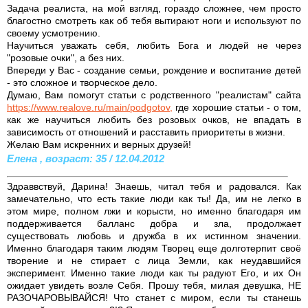
Задача реалиста, на мой взгляд, гораздо сложнее, чем просто
благостно смотреть как об тебя вытирают ноги и используют по
своему усмотрению.
Научиться уважать себя, любить Бога и людей не через
"розовые очки", а без них.
Впереди у Вас - создание семьи, рождение и воспитание детей
- это сложное и творческое дело.
Думаю, Вам помогут статьи с родственного "реалистам" сайта
https://www.realove.ru/main/podgotov,
где хорошие статьи - о том,
как же научиться любить без розовых очков, не впадать в
зависимость от отношений и расставить приоритеты в жизни.
Желаю Вам искренних и верных друзей!
Елена , возраст: 35 / 12.04.2012
Здраввствуй, Дарина! Знаешь, читал тебя и радовался. Как
замечательно, что есть такие люди как ты! Да, им не легко в
этом мире, полном лжи и корысти, но именно благодаря им
поддерживается балланс добра и зла, продолжает
существовать любовь и дружба в их истинном значении.
Именно благодаря таким людям Творец еще долготерпит своё
творение и не стирает с лица Земли, как неудавшийся
эксперимент. Именно такие люди как ты радуют Его, и их Он
ожидает увидеть возле Себя. Прошу тебя, милая девушка, НЕ
РАЗОЧАРОВЫВАЙСЯ! Что станет с миром, если ты станешь