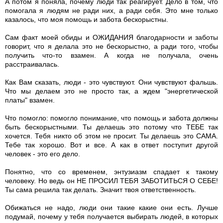
А потом я поняла, почему люди так реагирует. Дело в том, что
помогала я людям не ради них, а ради себя. Это мне только
казалось, что моя помощь и забота бескорыстны.
Сам факт моей обиды и ОЖИДАНИЯ благодарности и заботы
говорит, что я делала это не бескорыстно, а ради того, чтобы
получить что-то взамен. А когда не получала, очень
расстраивалась.
Как Вам сказать, люди - это чувствуют. Они чувствуют фальшь.
Что мы делаем это не просто так, а ждем "энергетической
платы" взамен.
Что помогло: помогло понимание, что помощь и забота должны
быть бескорыстными. Ты делаешь это потому что ТЕБЕ так
хочется. Тебя никто об этом не просит. Ты делаешь это САМА.
Тебе так хорошо. Вот и все. А как в ответ поступит другой
человек - это его дело.
Понятно, что со временем, энтузиазм спадает к такому
человеку. Но ведь он НЕ ПРОСИЛ ТЕБЯ ЗАБОТИТЬСЯ О СЕБЕ!
Ты сама решила так делать. Значит твоя ответственность.
Обижаться не надо, люди они такие какие они есть. Лучше
подумай, почему у тебя получается выбирать людей, в которых