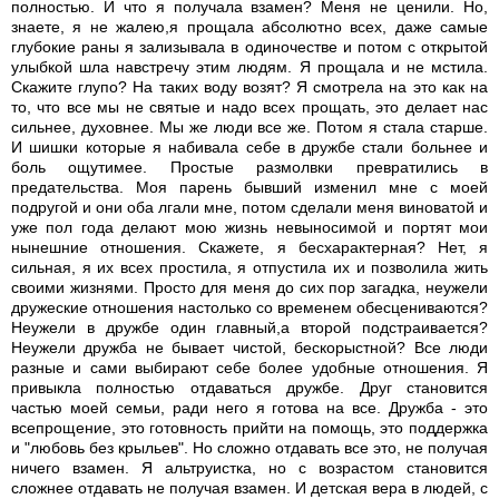
полностью. И что я получала взамен? Меня не ценили. Но,
знаете, я не жалею,я прощала абсолютно всех, даже самые
глубокие раны я зализывала в одиночестве и потом с открытой
улыбкой шла навстречу этим людям. Я прощала и не мстила.
Скажите глупо? На таких воду возят? Я смотрела на это как на
то, что все мы не святые и надо всех прощать, это делает нас
сильнее, духовнее. Мы же люди все же. Потом я стала старше.
И шишки которые я набивала себе в дружбе стали больнее и
боль ощутимее. Простые размолвки превратились в
предательства. Моя парень бывший изменил мне с моей
подругой и они оба лгали мне, потом сделали меня виноватой и
уже пол года делают мою жизнь невыносимой и портят мои
нынешние отношения. Скажете, я бесхарактерная? Нет, я
сильная, я их всех простила, я отпустила их и позволила жить
своими жизнями. Просто для меня до сих пор загадка, неужели
дружеские отношения настолько со временем обесцениваются?
Неужели в дружбе один главный,а второй подстраивается?
Неужели дружба не бывает чистой, бескорыстной? Все люди
разные и сами выбирают себе более удобные отношения. Я
привыкла полностью отдаваться дружбе. Друг становится
частью моей семьи, ради него я готова на все. Дружба - это
всепрощение, это готовность прийти на помощь, это поддержка
и "любовь без крыльев". Но сложно отдавать все это, не получая
ничего взамен. Я альтруистка, но с возрастом становится
сложнее отдавать не получая взамен. И детская вера в людей, с