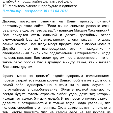
улыбкой и продолжайте делать своё дело.
10. Молитесь вместе и пребудьте в единствe.
Владимир , возраст: 30 / 13.04.2012
Дарина, позвольте ответить на Вашу просьбу цитатой
постояльца этого сайта: "Если вы не снимете розовые очки,
реальность сделает это за вас", - написал Михаил Хасьминский.
Вам придётся стать сильной и давать достойный отпор
окружающей Вас действительности, а она такова, что даже
самые близкие Вам люди могут предать Вас в любой момент.
Дружба - это не всепрощение, это и назидание, и
своевременный пинок или подзатыльник. Остерегайтесь, когда
человек называет Вас своим другом - есть вероятность, что он
также легко бросит Вас в трудную минуту, также, как и назвал
Вас своим другом.
Фраза "меня не ценили" отдаёт здоровым самомнением,
посему старайтесь искать корень Ваших проблем не в других, а
самой себе, одновременно с этим ни в коем случае не
погружайтесь в самобичевание. Живите полной жизнью, но
всегда будьте готовы отразить любой удар, даже тот, который
исходит от самых близких людей. И не просите ничего взамен,
давайте с осторожностью и только тогда, когда уверены, что
человек способен это принять. Сила заключается не только в
том, чтобы простить (что на самом деле не так исходя из