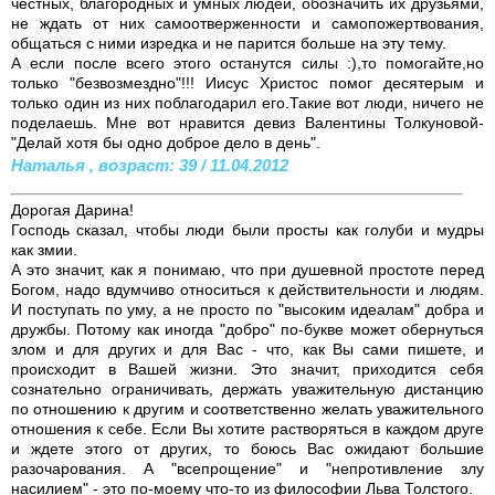
честных, благородных и умных людей, обозначить их друзьями,
не ждать от них самоотверженности и самопожертвования,
общаться с ними изредка и не парится больше на эту тему.
А если после всего этого останутся силы :),то помогайте,но
только "безвозмездно"!!! Иисус Христос помог десятерым и
только один из них поблагодарил его.Такие вот люди, ничего не
поделаешь. Мне вот нравится девиз Валентины Толкуновой-
"Делай хотя бы одно доброе дело в день".
Наталья , возраст: 39 / 11.04.2012
Дорогая Дарина!
Господь сказал, чтобы люди были просты как голуби и мудры
как змии.
А это значит, как я понимаю, что при душевной простоте перед
Богом, надо вдумчиво относиться к действительности и людям.
И поступать по уму, а не просто по "высоким идеалам" добра и
дружбы. Потому как иногда "добро" по-букве может обернуться
злом и для других и для Вас - что, как Вы сами пишете, и
происходит в Вашей жизни. Это значит, приходится себя
сознательно ограничивать, держать уважительную дистанцию
по отношению к другим и соответственно желать уважительного
отношения к себе. Если Вы хотите растворяться в каждом друге
и ждете этого от других, то боюсь Вас ожидают большие
разочарования. А "всепрощение" и "непротивление злу
насилием" - это по-моему что-то из философии Льва Толстого.