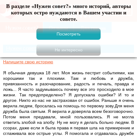
В разделе «Нужен совет?» много историй, авторы
Меню
которых остро нуждаются в Вашем участии и
совете.
Нужен совет?
Напишите свою историю
Я обычная девушка 18 лет. Моя жизнь пестрит событиями, как
хорошими так и плохими. Там и любовь и дружба,
привязанность и разочарование, радость и печаль, правда и
ложь... Я часто задумываюсь почему все это просходило в мое
жизни. Так предопределено? Я допускала ошибки? И то и
другое. Никто из нас не застрахован от ошибок. Раньше я очень
верила людям, бросалась на помощь по первому зову.Для меня
дружба была святым. Я верила и доверяла всем безоговорочно.
Потом меня предавали, мной пользовались. Я не могла
ответить злобой на злобу. Ну не могу я делать больно людям. В
ссорах, даже если я была права я первая шла на примирение и
сглаживала все острые углы. Я помогала и отдавалась дружбе