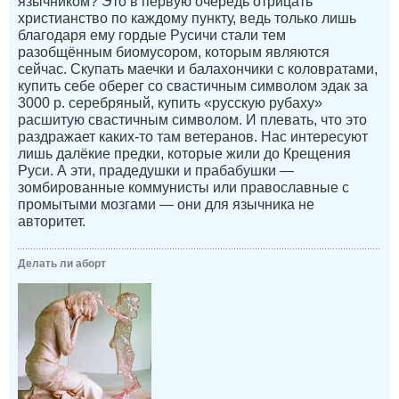
язычником? Это в первую очередь отрицать
христианство по каждому пункту, ведь только лишь
благодаря ему гордые Русичи стали тем
разобщённым биомусором, которым являются
сейчас. Скупать маечки и балахончики с коловратами,
купить себе оберег со свастичным символом эдак за
3000 р. серебряный, купить «русскую рубаху»
расшитую свастичным символом. И плевать, что это
раздражает каких-то там ветеранов. Нас интересуют
лишь далёкие предки, которые жили до Крещения
Руси. А эти, прадедушки и прабабушки —
зомбированные коммунисты или православные с
промытыми мозгами — они для язычника не
авторитет.
Делать ли аборт