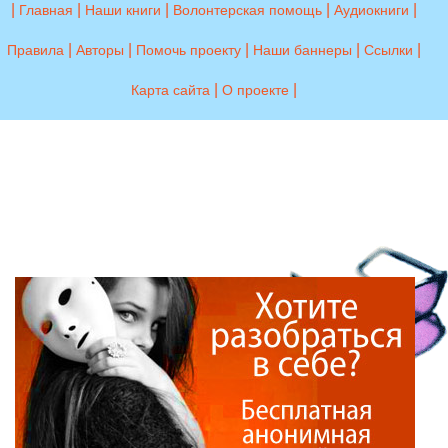
|
|
|
|
|
Главная
Наши книги
Волонтерская помощь
Аудиокниги
|
|
|
|
|
Правила
Авторы
Помочь проекту
Наши баннеры
Ссылки
|
|
Карта сайта
О проекте