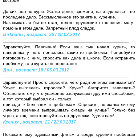
костром.
До сих пор не курю. Жалко денег, времени, да и здоровье - не
последнее дело. Бессмысленное это занятие, курение.
Наказывать я бы не стал, только дружеские отношения могут
помочь в этом деле. Запретный плод сладок.
Birkhahn , возраст: 26 / 28.02.2017
Здравствуйте, Павлиана! Если ваш сын начал курить, то
наверняка у него появились какие-то проблемы. Попробуйте
поговорить с ним, спросить как дела в школе. Если устранить
проблему, то и курить он перестанет
Дон , возраст: 18 / 05.03.2017
Здравствуйте! Просто спросите, чего ради он этим занимается?
Хочет выглядеть взрослее? Круче? Авторитет завоевать?
Объясните ему, что уважение заслуживают другими способами,
а тот, который выбрал он - только
приводит к болезням и проблемам. Спросите, не жалко ли ему
личного времени выпрашивать сигары на улице? Только без
угроз, а так, поинтересуйтесь по-дружески. Удачи вам!
Ксения , возраст: 21 / 22.03.2017
Покажите ему адекватный фильм о вреде курения пообещав