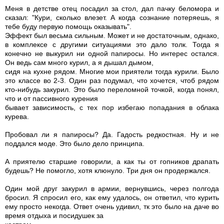
Меня в детстве отец посадил за стол, дал пачку беломора и
сказал: "Кури, сколько влезет. А когда сознание потеряешь, я
тебе буду первую помощь оказывать".
Эффект был весьма сильным. Может и не достаточным, однако,
в комплексе с другими ситуациями это дало толк. Тогда я
конечно не выкурил ни одной папиросы. Но интерес остался.
Он ведь сам много курил, а я дышал дымом,
сидя на кухне рядом. Многие мои приятели тогда курили. Было
это классе во 2-3. Один раз подумал, что хочется, чтоб рядом
кто-нибудь закурил. Это было переломной точкой, когда понял,
что и от пассивного курения
бывает зависимость, с тех пор избегаю попадания в облака
курева.
Пробовал ли я папиросы? Да. Гадость редкостная. Ну и не
поддался моде. Это было дело принципа.
А приятелю старшие говорили, а как ты от гопников драпать
будешь? Не помогло, хотя клюнуло. Три дня он продержался.
Один мой друг закурил в армии, вернувшись, через полгода
бросил. Я спросил его, как ему удалось, он ответил, что курить
ему просто некогда. Ответ очень удивил, тк это было на даче во
время отдыха и посидушек за