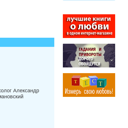
холог Александр
мановский