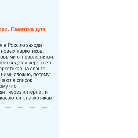
ки. Памятка для
ая в Россию заходит
новых наркотиков,
чтовыми отправлениями,
вля ведется через сеть
аркотиков на слэнге:
с ними сложно, потому
ючают в список
ому что
ит через интернет, и
касаются к наркотикам.