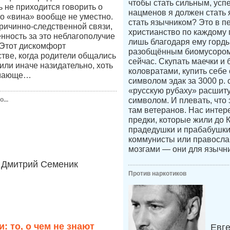
чтобы стать сильным, усп
ь не приходится говорить о
нацменов я должен стать 
во «вина» вообще не уместно.
стать язычником? Это в п
причинно-следственной связи,
христианство по каждому п
енность за это неблагополучие
лишь благодаря ему горды
 Этот дискомфорт
разобщённым биомусором
стве, когда родители общались
сейчас. Скупать маечки и 
к или иначе назидательно, хоть
коловратами, купить себе
имающе…
символом эдак за 3000 р.
«русскую рубаху» расшит
...
символом. И плевать, что 
там ветеранов. Нас интер
предки, которые жили до 
прадедушки и прабабушк
коммунисты или правосл
мозгами — они для язычни
Дмитрий Семеник
Против наркотиков
: то, о чем не знают
Евг