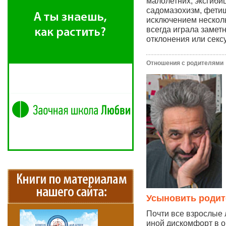
малолетних, эксгиби
садомазохизм, фетиш
исключением нескол
всегда играла замет
отклонения или секс
Отношения с родителями
Усыновить родит
Почти все взрослые
иной дискомфорт в о