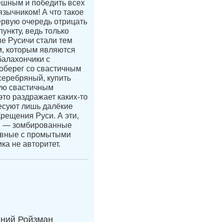
ешным и победить всех
язычником! А что такое
ервую очередь отрицать
ункту, ведь только
е Русичи стали тем
, которым являются
балахончики с
 оберег со свастичным
 серебряный, купить
ую свастичным
это раздражает каких-то
есуют лишь далёкие
Крещения Руси. А эти,
и — зомбированные
авные с промытыми
ка не авторитет.
ений Ройзман