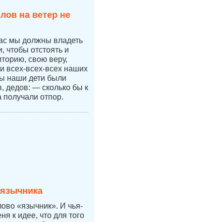
лов на ветер не
час мы должны владеть
 чтобы отстоять и
иторию, свою веру,
 и всех-всех-всех наших
бы наши дети были
 дедов: — сколько бы к
а получали отпор.
 язычника
лово «язычник». И чья-
ня к идее, что для того