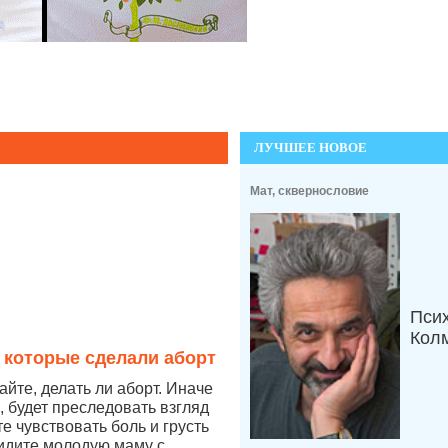
ЛУЧШЕЕ НОВОЕ
Мат, сквернословие
Пси
Кол
 которые сделали аборт
йте, делать ли аборт. Иначе
, будет преследовать взгляд
те чувствовать боль и грусть
видите молодую маму с