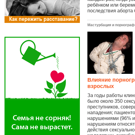
ребёнком или берем
последствия аборта 
Мастурбация и порнограф
Влияние порногр
взрослых
За годы работы клин
было около 350 секс
преступников, сове
нападения; пациенто
нарушениями (96% из
нарушениям относят
действия сексуально