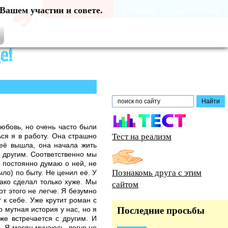
Вашем участии и совете.
любовь, но очень часто были
Тест на реализм
ься я в работу. Она страшно
неё вышла, она начала жить
с другим. Соответственно мы
Я постоянно думаю о ней, не
Познакомь друга с этим
ыло) по быту. Не ценил её. У
нако сделал только хуже. Мы
сайтом
т этого не легче. Я безумно
 к себе. Уже крутит роман с
 мутная история у нас, но я
Последние просьбы
же встречается с другим. И
. Я месяц мучаюсь, легче не