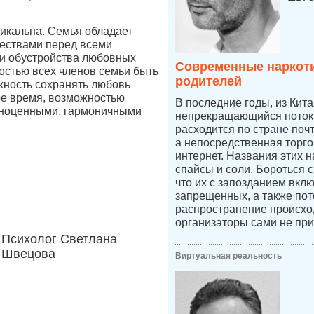
икальна. Семья обладает
ествами перед всеми
и обустройства любовных
Современные наркоти
остью всех членов семьи быть
родителей
жность сохранять любовь
ое время, возможностью
В последние годы, из Кит
лноценными, гармоничными
непрекращающийся поток 
расходится по стране по
а непосредственная торго
интернет. Названия этих н
спайсы и соли. Бороться 
что их с запозданием вкл
запрещенных, а также пот
распространение происход
организаторы сами не при
Психолог Светлана
Швецова
Виртуальная реальность