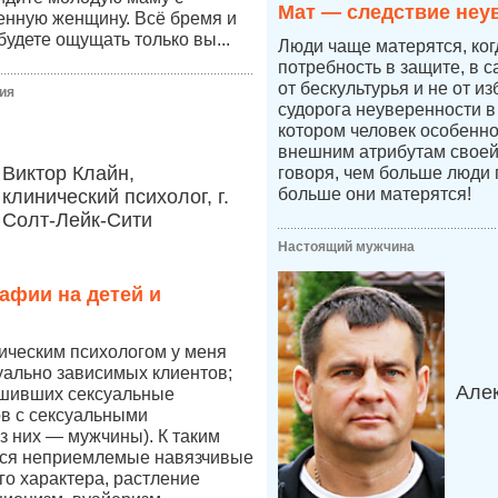
Мат — следствие неу
енную женщину. Всё бремя и
будете ощущать только вы...
Люди чаще матерятся, ког
потребность в защите, в 
от бескультурья и не от из
ия
судорога неуверенности в 
котором человек особенно
внешним атрибутам своей
Виктор Клайн,
говоря, чем больше люди 
больше они матерятся!
клинический психолог, г.
Солт-Лейк-Сити
Настоящий мужчина
афии на детей и
ическим психологом у меня
уально зависимых клиентов;
Але
ршивших сексуальные
в с сексуальными
 них — мужчины). К таким
ся неприемлемые навязчивые
го характера, растление