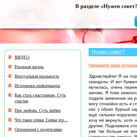
В разделе «Нужен совет
Нужен совет?
ВИДЕО
Напишите свою истори
Реальная жизнь
Виртуальная реальность
Здравствуйте! Я на пор
скандалы. И вот буква
Источники информации
мучилась, очень переж
заново. Я тоже немного
Как стать счастливым. Суть
подали заявление на р
счастья
могу спокойно есть и с
нас у обоих бурный ха
Про любовь. Суть любви
ещё сильнее поругались
Что такое семья. Семья это...
хочу её вернуть, хотя 
другим. Подскажите сто
Отношения с родителями
уже так больше не мог
наверное это измена. Я