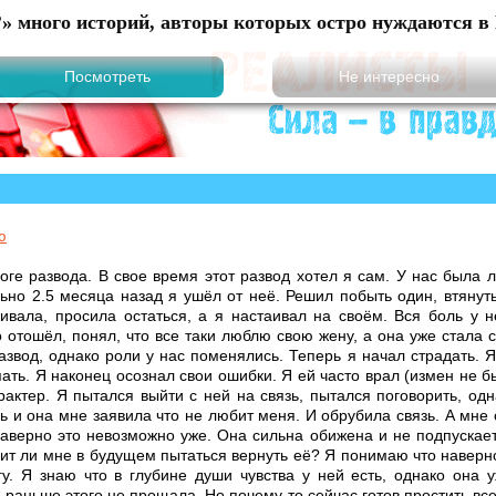
?» много историй, авторы которых остро нуждаются в 
ю
оге развода. В свое время этот развод хотел я сам. У нас была 
льно 2.5 месяца назад я ушёл от неё. Решил побыть один, втянут
ивала, просила остаться, а я настаивал на своём. Вся боль у 
 отошёл, понял, что все таки люблю свою жену, а она уже стала 
азвод, однако роли у нас поменялись. Теперь я начал страдать. 
пать. Я наконец осознал свои ошибки. Я ей часто врал (измен не б
рактер. Я пытался выйти с ней на связь, пытался поговорить, од
 и она мне заявила что не любит меня. И обрубила связь. А мне о
наверно это невозможно уже. Она сильна обижена и не подпускает
ит ли мне в будущем пытаться вернуть её? Я понимаю что наверно
у. Я знаю что в глубине души чувства у ней есть, однако она у
 раньше этого не прощала. Но почему то сейчас готов простить все