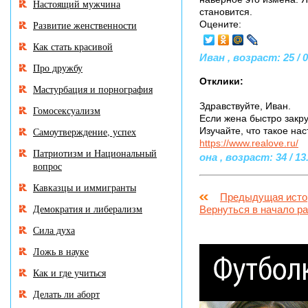
Настоящий мужчина
становится.
Развитие женственности
Оцените:
Как стать красивой
Иван , возраст: 25 / 0
Про дружбу
Отклики:
Мастурбация и порнография
Здравствуйте, Иван.
Гомосексуализм
Если жена быстро закру
Самоутверждение, успех
Изучайте, что такое на
https://www.realove.ru/
Патриотизм и Национальный
она , возраст: 34 / 13
вопрос
Кавказцы и иммигранты
Предыдущая исто
Демократия и либерализм
Вернуться в начало р
Сила духа
Ложь в науке
Как и где учиться
Делать ли аборт