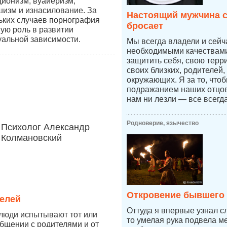
ционизм, вуайеризм,
изм и изнасилование. За
Настоящий мужчина с
ьких случаев порнография
бросает
ную роль в развитии
уальной зависимости.
Мы всегда владели и сей
необходимыми качествами,
защитить себя, свою терр
своих близких, родителей,
окружающих. Я за то, что
подражанием наших отцов,
нам ни лезли — все всегд
Родноверие, язычество
Психолог Александр
Колмановский
Откровение бывшего
елей
Оттуда я впервые узнал с
 люди испытывают тот или
то умелая рука подвела ме
бщении с родителями и от