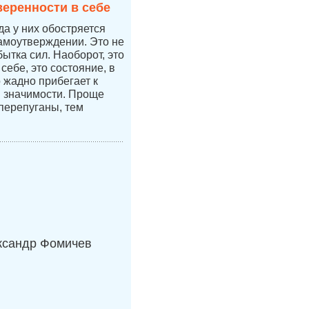
веренности в себе
да у них обостряется
самоутверждении. Это не
бытка сил. Наоборот, это
себе, это состояние, в
 жадно прибегает к
 значимости. Проще
перепуганы, тем
ксандр Фомичев