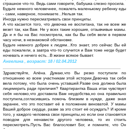
страшное что-то. Ведь сами говорите, бабушка слезно просила.
Будьте немного человечнее, пожалеть маленькому ребенку еды
- сами, наверное, понимаете...Нельзя так.
Иногда нужно пересматривать свои принципы.
А что касается того, что девочка не воспитана, так не всем же
везет так, как Вам. Не у всех такие хорошие, отзывчивые мамы.
Да и я бы на Вас посмотрела, как бы Вы себя вели в первом
часу ночи, в незнакомой обстановке.
Будьте немного добрее к людям...Кто знает, это сейчас Вы ей
еды пожалели, а завтра что-то случится и Вам тоже негде будет
ночевать и нечего есть...В жизни всякое бывает.
Ангелина , возраст: 18 / 02.04.2012
Здравствуйте, Алёна. Думаю,что Вы резко поступили по
отношению ко всем участникам этой истории.Девочка так себя
вела потому, что была очень уставшей.Разве она должна была
лицемерить ради приличия? Квартирантка Ваша итак чувствует
себя неловко,что доставила Вам неудобства,но она правильно
поступила,согласившись помочь близким в нужде, даже зная
заранее, что это поставит её в положение виноватой. У мамы
Вашей доброе сердце, разве за это стоит её осуждать? И кроме
того, у каждого человека свои принципы,но если они становятся
поводом для ненависти другого человека, то их стоить
пересмотреть.Пусть Вас благословит Бог, и помните, что Он