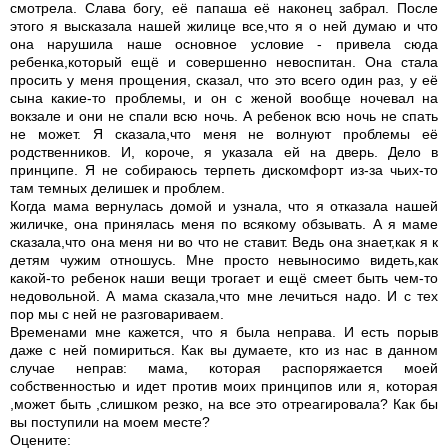
смотрела. Слава богу, её папаша её наконец забрал. После
этого я высказала нашей жилице все,что я о ней думаю и что
она нарушила наше основное условие - привела сюда
ребенка,который ещё и совершенно невоспитан. Она стала
просить у меня прощения, сказал, что это всего один раз, у её
сына какие-то проблемы, и он с женой вообще ночевал на
вокзале и они не спали всю ночь. А ребенок всю ночь не спать
не может. Я сказала,что меня не волнуют проблемы её
родственников. И, короче, я указала ей на дверь. Дело в
принципе. Я не собираюсь терпеть дискомфорт из-за чьих-то
там темных делишек и проблем.
Когда мама вернулась домой и узнала, что я отказала нашей
жиличке, она принялась меня по всякому обзывать. А я маме
сказала,что она меня ни во что не ставит. Ведь она знает,как я к
детям чужим отношусь. Мне просто невыносимо видеть,как
какой-то ребенок наши вещи трогает и ещё смеет быть чем-то
недовольной. А мама сказала,что мне лечиться надо. И с тех
пор мы с ней не разговариваем.
Временами мне кажется, что я была неправа. И есть порыв
даже с ней помириться. Как вы думаете, кто из нас в данном
случае неправ: мама, которая распоряжается моей
собственностью и идет против моих принципов или я, которая
,может быть ,слишком резко, на все это отреагировала? Как бы
вы поступили на моем месте?
Оцените: