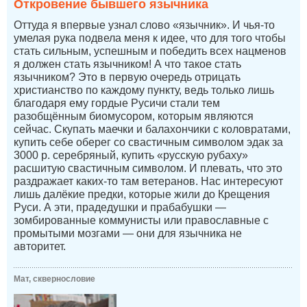
Откровение бывшего язычника
Оттуда я впервые узнал слово «язычник». И чья-то
умелая рука подвела меня к идее, что для того чтобы
стать сильным, успешным и победить всех нацменов
я должен стать язычником! А что такое стать
язычником? Это в первую очередь отрицать
христианство по каждому пункту, ведь только лишь
благодаря ему гордые Русичи стали тем
разобщённым биомусором, которым являются
сейчас. Скупать маечки и балахончики с коловратами,
купить себе оберег со свастичным символом эдак за
3000 р. серебряный, купить «русскую рубаху»
расшитую свастичным символом. И плевать, что это
раздражает каких-то там ветеранов. Нас интересуют
лишь далёкие предки, которые жили до Крещения
Руси. А эти, прадедушки и прабабушки —
зомбированные коммунисты или православные с
промытыми мозгами — они для язычника не
авторитет.
Мат, сквернословие