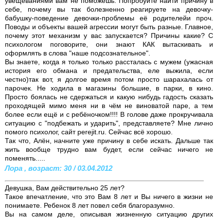
увещеваниями вам не поможешь. Попробуйте найти причину в
себе, почему вы так болезненно реагируете на девочку-
бабушку-поведение девочки-проблемы её родителейи проч.
Поводы и объекты вашей агрессии могут быть разные. Главное,
почему этот механизм у вас запускается? Причины какие? С
психологом поговорите, они знают КАК вытаскивать и
оформлять в слова "наше подсознательное".
Вы знаете, когда я только только рассталась с мужем (ужасная
история его обмана и предательства, еле выжила, если
честно)так вот, я долгое время потом просто шарахалась от
парочек. Не ходила в магазины большие, в парки, в кино.
Просто боялась не сдержаться и какую нибудь гадость сказать
проходящей мимо меня ни в чём не виноватой паре, а тем
более если ещё и с ребёночком!!!! В голове даже прокручивала
ситуацию с "подбежать и ударить", представляете? Мне лично
помого психолог, сайт perejit.ru. Сейчас всё хорошо.
Так что, Алён, начните уже причину в себе искать. Дальше так
жить вообще трудно вам будет, если сейчас ничего не
поменять.....
Лора , возраст: 30 / 03.04.2012
Девушка, Вам действительно 25 лет?
Такое впечатление, что это Вам 8 лет и Вы ничего в жизни не
понимаете. Ребенок 8 лет повел себя благоразумно.
Вы на самом деле, описывая жизненную ситуацию других