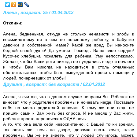
Алена , возраст: 25 / 01.04.2012
Отклики:
Алена, бедненькая, откуда же столько ненависти и злобы к
восьмилетнему ни в чем не повинному ребенку, к бабушке
девочки и собственной маме? Какой же вред Вы наносите
бедной своей душе! Да умягчит Господь Ваше злое сердце!
Кусочек хлебушка пожалеть для ребенка. Уму непостижимо.
Желаю, чтобы Ваши дети никогда не нуждались в еде и ночлеге
и чтобы Вам никогда не находиться в столь отчаянных
обстоятельствах, чтобы быть вынужденной просить помощи у
людей, почерневших от злобы!
Другиня , возраст: без возраста / 02.04.2012
Алена, я считаю, что в данном случае неправы Вы. Ребенок не
виноват, что у родителей проблемы и ночевать негде. Поставьте
себя на место родителей девочки. К тому же они ведь не
пришли сами к Вам жить без спроса. И не месяц у Вас жили,
ребенок просто переночевал ОДНУ ночь.
А то, что она вела себя невоспитанно, с Вашей точки зрения,
так опять же: ночь на дворе, девочка спать хочет, плюс
проблемы. Вы же не знаете, что у людей случилось, может,