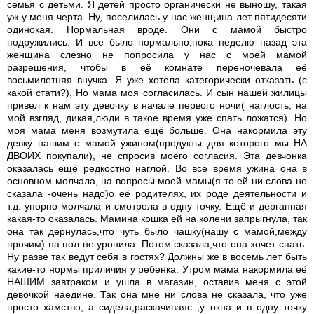
семья с детьми. Я детей просто органически не выношу, такая
уж у меня черта. Ну, поселилась у нас женщина лет пятидесяти
одинокая. Нормальная вроде. Они с мамой быстро
подружились. И все было нормально,пока неделю назад эта
женщина слезно не попросила у нас с моей мамой
разрешения, чтобы в её комнате переночевала её
восьмилетняя внучка. Я уже хотела категорически отказать (с
какой стати?). Но мама моя согласилась. И сын нашей жилицы
привел к нам эту девочку в начале первого ночи( наглость, на
мой взгляд, дикая,люди в такое время уже спать ложатся). Но
моя мама меня возмутила ещё больше. Она накормила эту
девку нашим с мамой ужином(продукты для которого мы НА
ДВОИХ покупали), не спросив моего согласия. Эта девчонка
оказалась ещё редкостно наглой. Во все время ужина она в
основном молчала, на вопросы моей мамы(я-то ей ни слова не
сказала -очень надо)о её родителях, их роде деятельности и
т.д. упорно молчала и смотрела в одну точку. Ещё и дерганная
какая-то оказалась. Мамина кошка ей на колени запрыгнула, так
она так дернулась,что чуть было чашку(нашу с мамой,между
прочим) на пол не уронила. Потом сказала,что она хочет спать.
Ну разве так ведут себя в гостях? Должны же в восемь лет быть
какие-то нормы приличия у ребенка. Утром мама накормила её
НАШИМ завтраком и ушла в магазин, оставив меня с этой
девочкой наедине. Так она мне ни слова не сказала, что уже
просто хамство, а сидела,раскачиваяс ,у окна и в одну точку