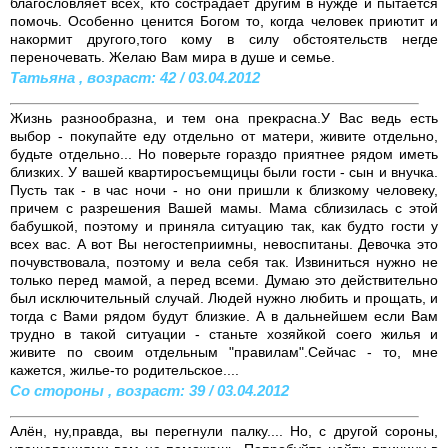
благословляет всех, кто сострадает другим в нужде и пытается
помочь. Особенно ценится Богом то, когда человек приютит и
накормит другого,того кому в силу обстоятельств негде
переночевать. Желаю Вам мира в душе и семье.
Татьяна , возраст: 42 / 03.04.2012
Жизнь разнообразна, и тем она прекрасна.У Вас ведь есть
выбор - покупайте еду отдельно от матери, живите отдельно,
будьте отдельно... Но поверьте гораздо приятнее рядом иметь
близких. У вашей квартиросъемщицы были гости - сын и внучка.
Пусть так - в час ночи - но они пришли к близкому человеку,
причем с разрешения Вашей мамы. Мама сблизилась с этой
бабушкой, поэтому и приняла ситуацию так, как будто гости у
всех вас. А вот Вы негостеприимны, невоспитаны. Девочка это
почувствовала, поэтому и вела себя так. Извиниться нужно не
только перед мамой, а перед всеми. Думаю это действительно
был исключительный случай. Людей нужно любить и прощать, и
тогда с Вами рядом будут близкие. А в дальнейшем если Вам
трудно в такой ситуации - станьте хозяйкой соего жилья и
живите по своим отдельным "правилам".Сейчас - то, мне
кажется, жилье-то родительское....
Со стороны , возраст: 39 / 03.04.2012
Алён, ну,правда, вы перегнули палку.... Но, с другой сороны,