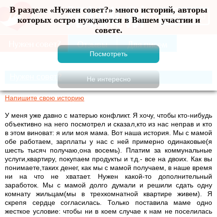
В разделе «Нужен совет?» много историй, авторы
Меню
которых остро нуждаются в Вашем участии и
совете.
Нужен совет?
Напишите свою историю
У меня уже давно с матерью конфликт. Я хочу, чтобы кто-нибудь
объективно на него посмотрел и сказал,кто из нас неправ и кто
в этом виноват: я или моя мама. Вот наша история. Мы с мамой
обе работаем, зарплаты у нас с ней примерно одинаковые(я
шесть тысяч получаю,она восемь). Платим за коммунальные
услуги,квартиру, покупаем продукты и т.д.- все на двоих. Как вы
понимаете,таких денег, как мы с мамой получаем, в наше время
ни на что не хватает. Нужен какой-то дополнительный
заработок. Мы с мамой долго думали и решили сдать одну
комнату жильцам(мы в трехкомнатной квартире живем). Я
скрепя сердце согласилась. Только поставила маме одно
жесткое условие: чтобы ни в коем случае к нам не поселилась