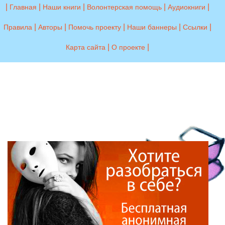
|
|
|
|
|
Главная
Наши книги
Волонтерская помощь
Аудиокниги
|
|
|
|
|
Правила
Авторы
Помочь проекту
Наши баннеры
Ссылки
|
|
Карта сайта
О проекте