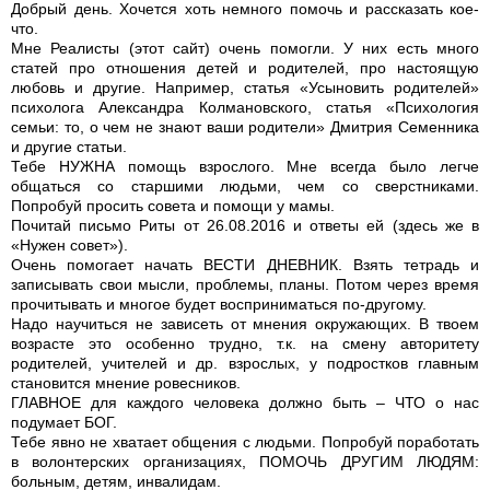
Добрый день. Хочется хоть немного помочь и рассказать кое-
что.
Мне Реалисты (этот сайт) очень помогли. У них есть много
статей про отношения детей и родителей, про настоящую
любовь и другие. Например, статья «Усыновить родителей»
психолога Александра Колмановского, статья «Психология
семьи: то, о чем не знают ваши родители» Дмитрия Семенника
и другие статьи.
Тебе НУЖНА помощь взрослого. Мне всегда было легче
общаться со старшими людьми, чем со сверстниками.
Попробуй просить совета и помощи у мамы.
Почитай письмо Риты от 26.08.2016 и ответы ей (здесь же в
«Нужен совет»).
Очень помогает начать ВЕСТИ ДНЕВНИК. Взять тетрадь и
записывать свои мысли, проблемы, планы. Потом через время
прочитывать и многое будет восприниматься по-другому.
Надо научиться не зависеть от мнения окружающих. В твоем
возрасте это особенно трудно, т.к. на смену авторитету
родителей, учителей и др. взрослых, у подростков главным
становится мнение ровесников.
ГЛАВНОЕ для каждого человека должно быть – ЧТО о нас
подумает БОГ.
Тебе явно не хватает общения с людьми. Попробуй поработать
в волонтерских организациях, ПОМОЧЬ ДРУГИМ ЛЮДЯМ:
больным, детям, инвалидам.