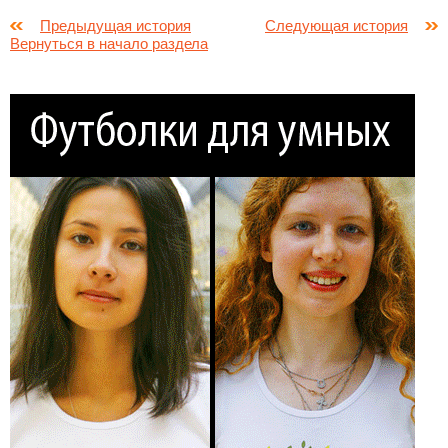
Предыдущая история
Следующая история
Вернуться в начало раздела