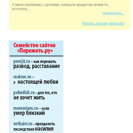
У меня проблемы с долгами, набрала кредитов зачем-то,
хотелось...
подробнее...
Читать другие просьбы