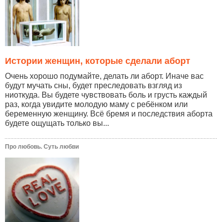
Истории женщин, которые сделали аборт
Очень хорошо подумайте, делать ли аборт. Иначе вас
будут мучать сны, будет преследовать взгляд из
ниоткуда. Вы будете чувствовать боль и грусть каждый
раз, когда увидите молодую маму с ребёнком или
беременную женщину. Всё бремя и последствия аборта
будете ощущать только вы...
Про любовь. Суть любви