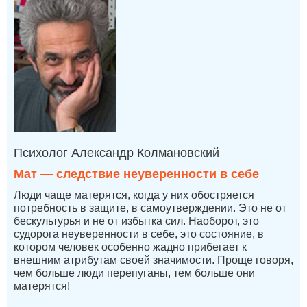
Психолог Александр Колмановский
Мат — следствие неуверенности в себе
Люди чаще матерятся, когда у них обостряется
потребность в защите, в самоутверждении. Это не от
бескультурья и не от избытка сил. Наоборот, это
судорога неуверенности в себе, это состояние, в
котором человек особенно жадно прибегает к
внешним атрибутам своей значимости. Проще говоря,
чем больше люди перепуганы, тем больше они
матерятся!