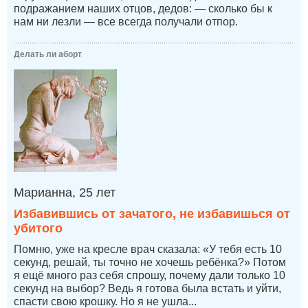
подражанием наших отцов, дедов: — сколько бы к
нам ни лезли — все всегда получали отпор.
Делать ли аборт
Марианна, 25 лет
Избавившись от зачатого, не избавишься от
убитого
Помню, уже на кресле врач сказала: «У тебя есть 10
секунд, решай, ты точно не хочешь ребёнка?» Потом
я ещё много раз себя спрошу, почему дали только 10
секунд на выбор? Ведь я готова была встать и уйти,
спасти свою крошку. Но я не ушла...