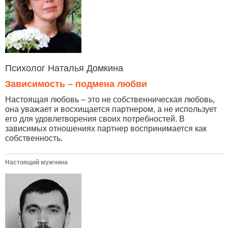
Психолог Наталья Домкина
Зависимость – подмена любви
Настоящая любовь – это не собственническая любовь,
она уважает и восхищается партнером, а не использует
его для удовлетворения своих потребностей. В
зависимых отношениях партнер воспринимается как
собственность.
Настоящий мужчина