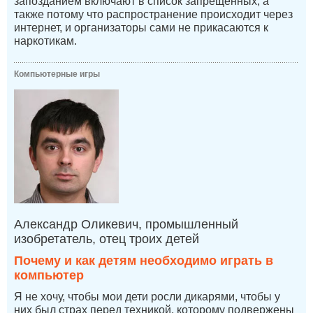
запозданием включают в список запрещенных, а
также потому что распространение происходит через
интернет, и организаторы сами не прикасаются к
наркотикам.
Компьютерные игры
Александр Оликевич, промышленный
изобретатель, отец троих детей
Почему и как детям необходимо играть в
компьютер
Я не хочу, чтобы мои дети росли дикарями, чтобы у
них был страх перед техникой, которому подвержены