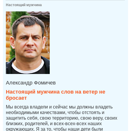
Настоящий мужчина
Александр Фомичев
Настоящий мужчина слов на ветер не
бросает
Мы всегда владели и сейчас мы должны владеть
необходимыми качествами, чтобы отстоять и
защитить себя, свою территорию, свою веру, своих
близких, родителей, и всех-всех-всех наших
окружающих. Я за то, чтобы наши дети были