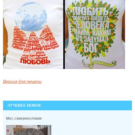
Версия для печати
ЛУЧШЕЕ НОВОЕ
Мат, сквернословие