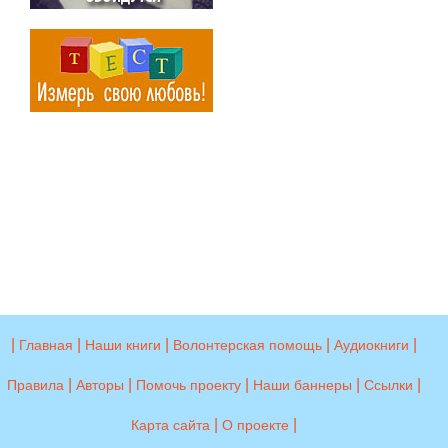
|
|
|
|
|
Главная
Наши книги
Волонтерская помощь
Аудиокниги
|
|
|
|
|
Правила
Авторы
Помочь проекту
Наши баннеры
Ссылки
|
|
Карта сайта
О проекте