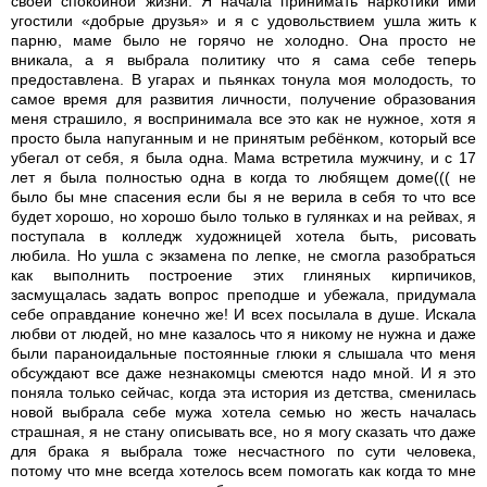
своей спокойной жизни. Я начала принимать наркотики ими
угостили «добрые друзья» и я с удовольствием ушла жить к
парню, маме было не горячо не холодно. Она просто не
вникала, а я выбрала политику что я сама себе теперь
предоставлена. В угарах и пьянках тонула моя молодость, то
самое время для развития личности, получение образования
меня страшило, я воспринимала все это как не нужное, хотя я
просто была напуганным и не принятым ребёнком, который все
убегал от себя, я была одна. Мама встретила мужчину, и с 17
лет я была полностью одна в когда то любящем доме((( не
было бы мне спасения если бы я не верила в себя то что все
будет хорошо, но хорошо было только в гулянках и на рейвах, я
поступала в колледж художницей хотела быть, рисовать
любила. Но ушла с экзамена по лепке, не смогла разобраться
как выполнить построение этих глиняных кирпичиков,
засмущалась задать вопрос преподше и убежала, придумала
себе оправдание конечно же! И всех посылала в душе. Искала
любви от людей, но мне казалось что я никому не нужна и даже
были параноидальные постоянные глюки я слышала что меня
обсуждают все даже незнакомцы смеются надо мной. И я это
поняла только сейчас, когда эта история из детства, сменилась
новой выбрала себе мужа хотела семью но жесть началась
страшная, я не стану описывать все, но я могу сказать что даже
для брака я выбрала тоже несчастного по сути человека,
потому что мне всегда хотелось всем помогать как когда то мне