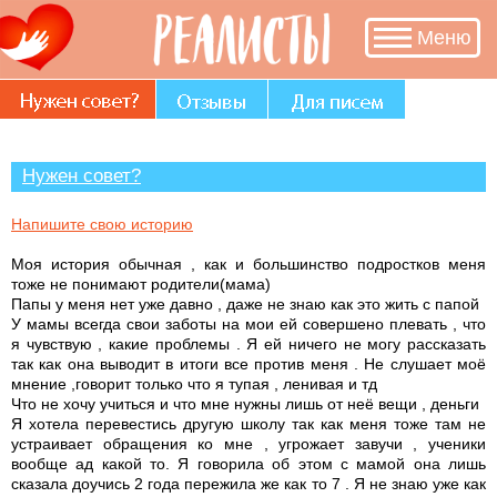
В разделе «Нужен совет?» много историй,
Меню
авторы которых остро нуждаются в Вашем
участии и совете.
Нужен совет?
Напишите свою историю
Моя история обычная , как и большинство подростков меня
тоже не понимают родители(мама)
Папы у меня нет уже давно , даже не знаю как это жить с папой
У мамы всегда свои заботы на мои ей совершено плевать , что
я чувствую , какие проблемы . Я ей ничего не могу рассказать
так как она выводит в итоги все против меня . Не слушает моё
мнение ,говорит только что я тупая , ленивая и тд
Что не хочу учиться и что мне нужны лишь от неё вещи , деньги
Я хотела перевестись другую школу так как меня тоже там не
устраивает обращения ко мне , угрожает завучи , ученики
вообще ад какой то. Я говорила об этом с мамой она лишь
сказала доучись 2 года пережила же как то 7 . Я не знаю уже как