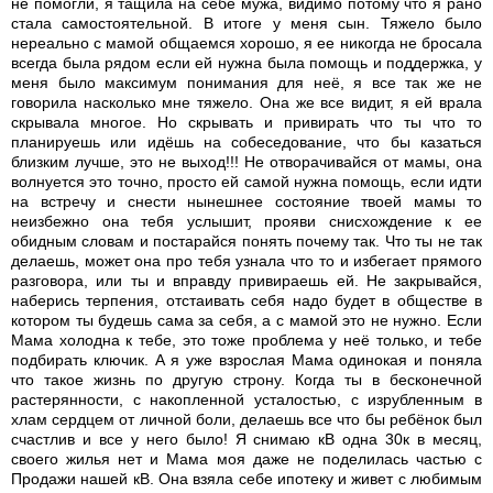
не помогли, я тащила на себе мужа, видимо потому что я рано
стала самостоятельной. В итоге у меня сын. Тяжело было
нереально с мамой общаемся хорошо, я ее никогда не бросала
всегда была рядом если ей нужна была помощь и поддержка, у
меня было максимум понимания для неё, я все так же не
говорила насколько мне тяжело. Она же все видит, я ей врала
скрывала многое. Но скрывать и привирать что ты что то
планируешь или идёшь на собеседование, что бы казаться
близким лучше, это не выход!!! Не отворачивайся от мамы, она
волнуется это точно, просто ей самой нужна помощь, если идти
на встречу и снести нынешнее состояние твоей мамы то
неизбежно она тебя услышит, прояви снисхождение к ее
обидным словам и постарайся понять почему так. Что ты не так
делаешь, может она про тебя узнала что то и избегает прямого
разговора, или ты и вправду привираешь ей. Не закрывайся,
наберись терпения, отстаивать себя надо будет в обществе в
котором ты будешь сама за себя, а с мамой это не нужно. Если
Мама холодна к тебе, это тоже проблема у неё только, и тебе
подбирать ключик. А я уже взрослая Мама одинокая и поняла
что такое жизнь по другую строну. Когда ты в бесконечной
растерянности, с накопленной усталостью, с изрубленным в
хлам сердцем от личной боли, делаешь все что бы ребёнок был
счастлив и все у него было! Я снимаю кВ одна 30к в месяц,
своего жилья нет и Мама моя даже не поделилась частью с
Продажи нашей кВ. Она взяла себе ипотеку и живет с любимым