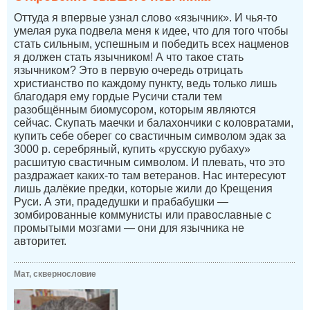
Оттуда я впервые узнал слово «язычник». И чья-то
умелая рука подвела меня к идее, что для того чтобы
стать сильным, успешным и победить всех нацменов
я должен стать язычником! А что такое стать
язычником? Это в первую очередь отрицать
христианство по каждому пункту, ведь только лишь
благодаря ему гордые Русичи стали тем
разобщённым биомусором, которым являются
сейчас. Скупать маечки и балахончики с коловратами,
купить себе оберег со свастичным символом эдак за
3000 р. серебряный, купить «русскую рубаху»
расшитую свастичным символом. И плевать, что это
раздражает каких-то там ветеранов. Нас интересуют
лишь далёкие предки, которые жили до Крещения
Руси. А эти, прадедушки и прабабушки —
зомбированные коммунисты или православные с
промытыми мозгами — они для язычника не
авторитет.
Мат, сквернословие