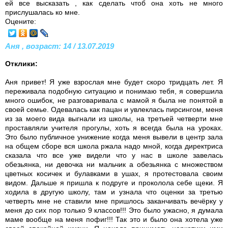
ей все высказать , как сделать чтоб она хоть не много
прислушалась ко мне.
Оцените:
Аня , возраст: 14 / 13.07.2019
Отклики:
Аня привет! Я уже взрослая мне будет скоро тридцать лет. Я
переживала подобную ситуацию и понимаю тебя, я совершила
много ошибок, не разговаривала с мамой я была не понятой в
своей семье. Одевалась как пацан и увлеклась пирсингом, меня
из за моего вида выгнали из школы, на третьей четверти мне
проставляли учителя прогулы, хоть я всегда была на уроках.
Это было публичное унижение когда меня вывели в центр зала
на общем сборе вся школа ржала надо мной, когда директриса
сказала что все уже видели что у нас в школе завелась
обезьянка, ни девочка ни мальчик а обезьянка с множеством
цветных косичек и булавками в ушах, я протестовала своим
видом. Дальше я пришла к подруге и проколола себе щеки. Я
ходила в другую школу, там и узнала что оценки за третью
четверть мне не ставили мне пришлось заканчивать вечёрку у
меня до сих пор только 9 классов!!! Это было ужасно, я думала
маме вообще на меня пофиг!!! Так это и было она хотела уже