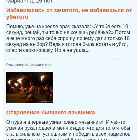
Марианна, 25 лет
Избавившись от зачатого, не избавишься от
убитого
Помню, уже на кресле врач сказала: «У тебя есть 10
секунд, решай, ты точно не хочешь ребёнка?» Потом
я ещё много раз себя спрошу, почему дали только 10
секунд на выбор? Ведь я готова была встать и уйти,
спасти свою крошку. Но я не ушла...
Родноверие, язычество
Откровение бывшего язычника
Оттуда я впервые узнал слово «язычник». И чья-то
умелая рука подвела меня к идее, что для того чтобы
стать сильным, успешным и победить всех нацменов
я должен стать язычником! А что такое стать