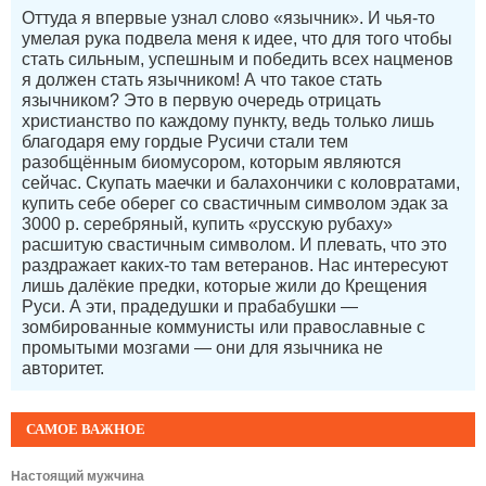
Оттуда я впервые узнал слово «язычник». И чья-то
умелая рука подвела меня к идее, что для того чтобы
стать сильным, успешным и победить всех нацменов
я должен стать язычником! А что такое стать
язычником? Это в первую очередь отрицать
христианство по каждому пункту, ведь только лишь
благодаря ему гордые Русичи стали тем
разобщённым биомусором, которым являются
сейчас. Скупать маечки и балахончики с коловратами,
купить себе оберег со свастичным символом эдак за
3000 р. серебряный, купить «русскую рубаху»
расшитую свастичным символом. И плевать, что это
раздражает каких-то там ветеранов. Нас интересуют
лишь далёкие предки, которые жили до Крещения
Руси. А эти, прадедушки и прабабушки —
зомбированные коммунисты или православные с
промытыми мозгами — они для язычника не
авторитет.
САМОЕ ВАЖНОЕ
Настоящий мужчина