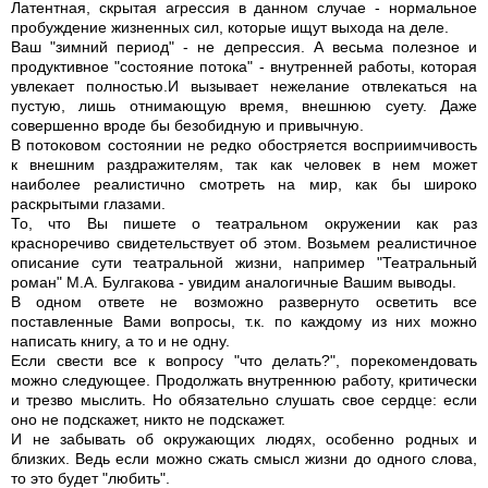
Латентная, скрытая агрессия в данном случае - нормальное
пробуждение жизненных сил, которые ищут выхода на деле.
Ваш "зимний период" - не депрессия. А весьма полезное и
продуктивное "состояние потока" - внутренней работы, которая
увлекает полностью.И вызывает нежелание отвлекаться на
пустую, лишь отнимающую время, внешнюю суету. Даже
совершенно вроде бы безобидную и привычную.
В потоковом состоянии не редко обостряется восприимчивость
к внешним раздражителям, так как человек в нем может
наиболее реалистично смотреть на мир, как бы широко
раскрытыми глазами.
То, что Вы пишете о театральном окружении как раз
красноречиво свидетельствует об этом. Возьмем реалистичное
описание сути театральной жизни, например "Театральный
роман" М.А. Булгакова - увидим аналогичные Вашим выводы.
В одном ответе не возможно развернуто осветить все
поставленные Вами вопросы, т.к. по каждому из них можно
написать книгу, а то и не одну.
Если свести все к вопросу "что делать?", порекомендовать
можно следующее. Продолжать внутреннюю работу, критически
и трезво мыслить. Но обязательно слушать свое сердце: если
оно не подскажет, никто не подскажет.
И не забывать об окружающих людях, особенно родных и
близких. Ведь если можно сжать смысл жизни до одного слова,
то это будет "любить".