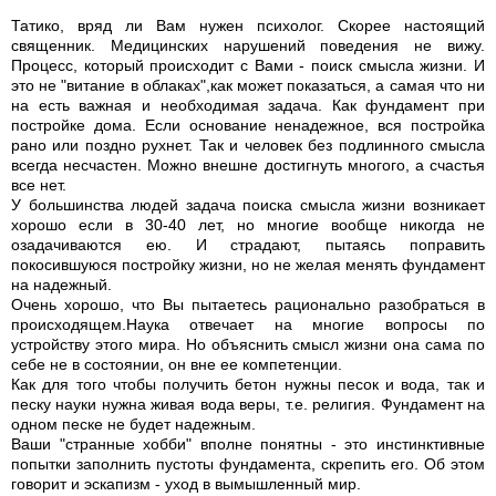
Татико, вряд ли Вам нужен психолог. Скорее настоящий
священник. Медицинских нарушений поведения не вижу.
Процесс, который происходит с Вами - поиск смысла жизни. И
это не "витание в облаках",как может показаться, а самая что ни
на есть важная и необходимая задача. Как фундамент при
постройке дома. Если основание ненадежное, вся постройка
рано или поздно рухнет. Так и человек без подлинного смысла
всегда несчастен. Можно внешне достигнуть многого, а счастья
все нет.
У большинства людей задача поиска смысла жизни возникает
хорошо если в 30-40 лет, но многие вообще никогда не
озадачиваются ею. И страдают, пытаясь поправить
покосившуюся постройку жизни, но не желая менять фундамент
на надежный.
Очень хорошо, что Вы пытаетесь рационально разобраться в
происходящем.Наука отвечает на многие вопросы по
устройству этого мира. Но объяснить смысл жизни она сама по
себе не в состоянии, он вне ее компетенции.
Как для того чтобы получить бетон нужны песок и вода, так и
песку науки нужна живая вода веры, т.е. религия. Фундамент на
одном песке не будет надежным.
Ваши "странные хобби" вполне понятны - это инстинктивные
попытки заполнить пустоты фундамента, скрепить его. Об этом
говорит и эскапизм - уход в вымышленный мир.