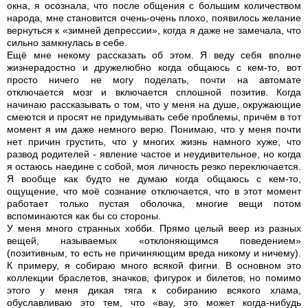
окна, я осознала, что после общения с большим количеством
народа, мне становится очень-очень плохо, появилось желание
вернуться к «зимней депрессии», когда я даже не замечала, что
сильно замкнулась в себе.
Ещё мне некому рассказать об этом. Я веду себя вполне
жизнерадостно и дружелюбно когда общаюсь с кем-то, вот
просто ничего не могу поделать, почти на автомате
отключается мозг и включается сплошной позитив. Когда
начинаю рассказывать о том, что у меня на душе, окружающие
смеются и просят не придумывать себе проблемы, причём в тот
момент я им даже немного верю. Понимаю, что у меня почти
нет причин грустить, что у многих жизнь намного хуже, что
развод родителей - явление частое и неудивительное, но когда
я остаюсь наедине с собой, моя личность резко переключается.
Я вообще как будто не думаю когда общаюсь с кем-то,
ощущение, что моё сознание отключается, что в этот момент
работает только пустая оболочка, многие вещи потом
вспоминаются как бы со стороны.
У меня много странных хобби. Прямо целый веер из разных
вещей, называемых «отклоняющимся поведением»
(позитивным, то есть не причиняющим вреда никому и ничему).
К примеру, я собираю много всякой фигни. В основном это
коллекции браслетов, значков, фигурок и билетов, но помимо
этого у меня дикая тяга к собиранию всякого хлама,
обуславливаю это тем, что «вау, это может когда-нибудь