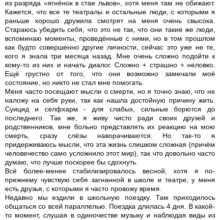
из разряда «ягнёнок в стае львов», хотя меня там не обижают.
Кажется, что все те театралы и остальные люди, с которыми я
раньше хорошо дружила смотрят на меня очень свысока.
Стараюсь убедить себя, что это не так, что они такие же люди,
вспоминаю моменты, проведённые с ними, но в том прошлом
как будто совершенно другие личности, сейчас это уже не те,
кого я знала три месяца назад. Мне очень сложно подойти к
кому-то из них и начать диалог. Сложно + страшно + неловко.
Ещё грустно от того, что они возможно замечали моё
состояние, но никто не стал мне помогать.
Меня часто посещают мысли о смерти, но я точно знаю, что не
наложу на себя руки, так как нашла достойную причину жить.
Суицид и селфхарм - для слабых, сильные борются до
последнего. Так же, я живу чисто ради своих друзей и
родственников, мне больно представлять их реакцию на мою
смерть, сразу слёзы наворачиваются. Но так-то я
придерживаюсь мысли, что эта жизнь слишком сложная (причём
человечество само усложнило этот мир), так что довольно часто
думаю, что лучше поскорее бы сдохнуть.
Всё более-менее стабилизировалось весной, хотя я по-
прежнему чувствую себя загнанной в школе и театре, у меня
есть друзья, с которыми я часто провожу время.
Недавно мы ездили в школьную поездку. Там приходилось
общаться со всей параллелью. Поездка длилась 4 дня. В какой-
то момент, слушая в одиночестве музыку и наблюдая виды из