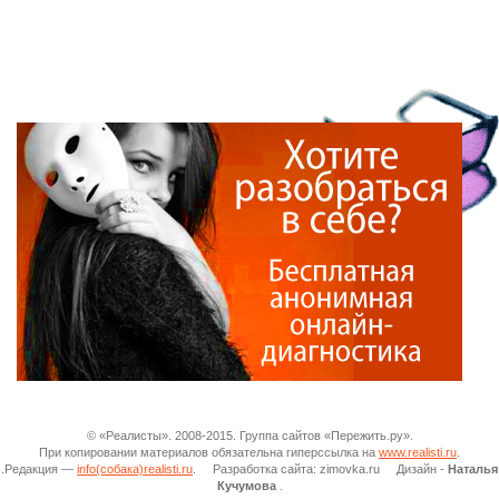
© «Реалисты». 2008-2015. Группа сайтов «Пережить.ру».
При копировании материалов обязательна гиперссылка на
www.realisti.ru
.
.Редакция —
info(собака)realisti.ru
. Разработка сайта: zimovka.ru Дизайн -
Наталья
Кучумова
.