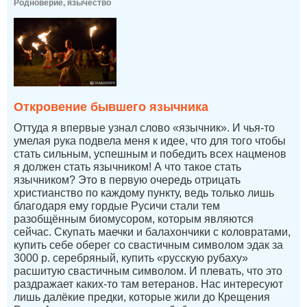
Родноверие, язычество
Откровение бывшего язычника
Оттуда я впервые узнал слово «язычник». И чья-то
умелая рука подвела меня к идее, что для того чтобы
стать сильным, успешным и победить всех нацменов
я должен стать язычником! А что такое стать
язычником? Это в первую очередь отрицать
христианство по каждому пункту, ведь только лишь
благодаря ему гордые Русичи стали тем
разобщённым биомусором, которым являются
сейчас. Скупать маечки и балахончики с коловратами,
купить себе оберег со свастичным символом эдак за
3000 р. серебряный, купить «русскую рубаху»
расшитую свастичным символом. И плевать, что это
раздражает каких-то там ветеранов. Нас интересуют
лишь далёкие предки, которые жили до Крещения