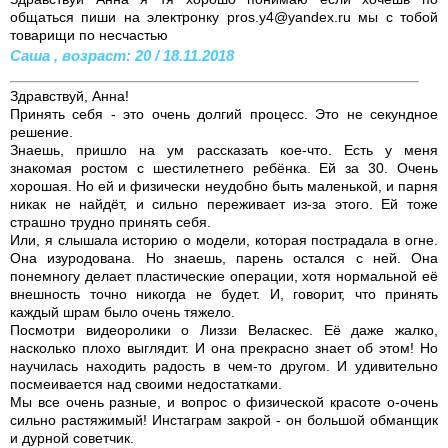
общаться пиши на электронку pros.y4@yandex.ru мы с тобой
товарищи по несчастью
Саша , возраст: 20 / 18.11.2018
Здравствуй, Анна!
Принять себя - это очень долгий процесс. Это не секундное
решение.
Знаешь, пришло на ум рассказать кое-что. Есть у меня
знакомая ростом с шестилетнего ребёнка. Ей за 30. Очень
хорошая. Но ей и физически неудобно быть маленькой, и парня
никак не найдёт, и сильно переживает из-за этого. Ей тоже
страшно трудно принять себя.
Или, я слышала историю о модели, которая пострадала в огне.
Она изуродована. Но знаешь, парень остался с ней. Она
понемногу делает пластические операции, хотя нормальной её
внешность точно никогда не будет. И, говорит, что принять
каждый шрам было очень тяжело.
Посмотри видеоролики о Лиззи Веласкес. Её даже жалко,
насколько плохо выглядит. И она прекрасно знает об этом! Но
научилась находить радость в чем-то другом. И удивительно
посмеивается над своими недостатками.
Мы все очень разные, и вопрос о физической красоте о-очень
сильно растяжимый! Инстаграм закрой - он большой обманщик
и дурной советчик.