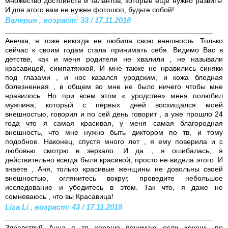
множество достоинств и талантов, которые ещё нужно развить!
И для этого вам не нужен фотошоп, будьте собой!
Валерия , возраст: 33 / 17.11.2018
Анечка, я тоже никогда не любила свою внешность. Только
сейчас к своим годам стала принимать себя. Видимо Вас в
детстве, как и меня родители не хвалили , не называли
красавицей, симпатяжкой. И мне также не нравились синяки
под глазами , и нос казался уродским, и кожа бледная
болезненная , в общем во мне не было ничего чтобы мне
нравилось. Но при всем этом « уродстве» меня полюбил
мужчина, который с первых дней восхищался моей
внешностью, говорил и по сей день говорит , а уже прошло 24
года что я самая красивая, у меня самая благородная
внешность, что мне нужно быть диктором по тв, и тому
подобное. Наконец, спустя много лет , я ему поверила и с
любовью смотрю в зеркало. И да , я ошибалась, я
действительно всегда была красивой, просто не видела этого. И
знаете , Аня, только красивые женщины не довольны своей
внешностью, оглянитесь вокруг, проведите небольшое
исследование и убедитесь в этом. Так что, я даже не
сомневаюсь , что вы Красавица!
Liza Li , возраст: 43 / 17.11.2018
Здравствуй Анна я тя хорошо понимаю если хочешь по