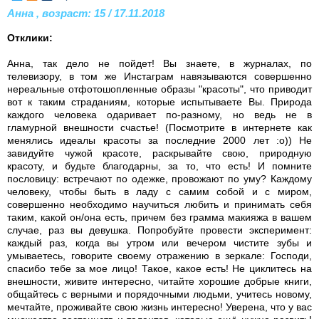
Анна , возраст: 15 / 17.11.2018
Отклики:
Анна, так дело не пойдет! Вы знаете, в журналах, по
телевизору, в том же Инстаграм навязываются совершенно
нереальные отфотошопленные образы "красоты", что приводит
вот к таким страданиям, которые испытываете Вы. Природа
каждого человека одаривает по-разному, но ведь не в
гламурной внешности счастье! (Посмотрите в интернете как
менялись идеалы красоты за последние 2000 лет :о)) Не
завидуйте чужой красоте, раскрывайте свою, природную
красоту, и будьте благодарны, за то, что есть! И помните
пословицу: встречают по одежке, провожают по уму? Каждому
человеку, чтобы быть в ладу с самим собой и с миром,
совершенно необходимо научиться любить и принимать себя
таким, какой он/она есть, причем без грамма макияжа в вашем
случае, раз вы девушка. Попробуйте провести эксперимент:
каждый раз, когда вы утром или вечером чистите зубы и
умываетесь, говорите своему отражению в зеркале: Господи,
спасибо тебе за мое лицо! Такое, какое есть! Не циклитесь на
внешности, живите интересно, читайте хорошие добрые книги,
общайтесь с верными и порядочными людьми, учитесь новому,
мечтайте, проживайте свою жизнь интересно! Уверена, что у вас