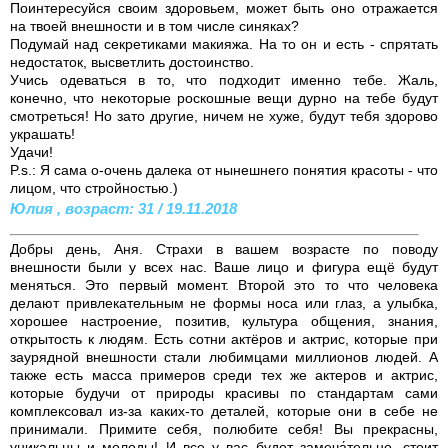
Поинтересуйся своим здоровьем, может быть оно отражается
на твоей внешности и в том числе синяках?
Подумай над секретиками макияжа. На то он и есть - спрятать
недостаток, высветлить достоинство.
Учись одеваться в то, что подходит именно тебе. Жаль,
конечно, что некоторые роскошные вещи дурно на тебе будут
смотреться! Но зато другие, ничем не хуже, будут тебя здорово
украшать!
Удачи!
P.s.: Я сама о-очень далека от нынешнего понятия красоты - что
лицом, что стройностью.)
Юлия , возраст: 31 / 19.11.2018
Добры день, Аня. Страхи в вашем возрасте по поводу
внешности были у всех нас. Ваше лицо и фигура ещё будут
меняться. Это первый момент. Второй это то что человека
делают привлекательным не формы носа или глаз, а улыбка,
хорошее настроение, позитив, культура общения, знания,
открытость к людям. Есть сотни актёров и актрис, которые при
заурядной внешности стали любимцами миллионов людей. А
также есть масса примеров среди тех же актеров и актрис,
которые будучи от природы красивы по стандартам сами
комплексовал из-за каких-то деталей, которые они в себе не
принимали. Примите себя, полюбите себя! Вы прекрасны,
уникальны и молоды! И все у вас будет замеча́тельно, стоит