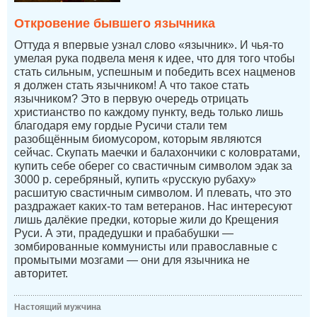
Откровение бывшего язычника
Оттуда я впервые узнал слово «язычник». И чья-то
умелая рука подвела меня к идее, что для того чтобы
стать сильным, успешным и победить всех нацменов
я должен стать язычником! А что такое стать
язычником? Это в первую очередь отрицать
христианство по каждому пункту, ведь только лишь
благодаря ему гордые Русичи стали тем
разобщённым биомусором, которым являются
сейчас. Скупать маечки и балахончики с коловратами,
купить себе оберег со свастичным символом эдак за
3000 р. серебряный, купить «русскую рубаху»
расшитую свастичным символом. И плевать, что это
раздражает каких-то там ветеранов. Нас интересуют
лишь далёкие предки, которые жили до Крещения
Руси. А эти, прадедушки и прабабушки —
зомбированные коммунисты или православные с
промытыми мозгами — они для язычника не
авторитет.
Настоящий мужчина