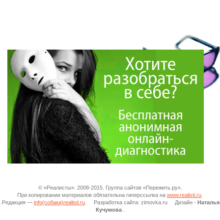
© «Реалисты». 2008-2015. Группа сайтов «Пережить.ру».
При копировании материалов обязательна гиперссылка на
www.realisti.ru
.
.Редакция —
info(собака)realisti.ru
. Разработка сайта: zimovka.ru Дизайн -
Наталья
Кучумова
.