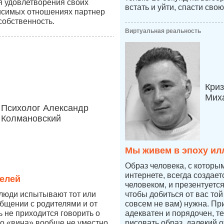
ля удовлетворения своих
встать и уйти, спасти свою
висимых отношениях партнер
собственность.
Виртуальная реальность
Криз
Мих
Психолог Александр
Колмановский
Мы живем в эпоху ил
Образ человека, с которы
интернете, всегда создае
елей
человеком, и презентуетс
 люди испытывают тот или
чтобы добиться от вас той
бщении с родителями и от
совсем не вам) нужна. Пр
ь не приходится говорить о
адекватен и порядочен, т
во «вина» вообще не уместно.
рисовать образ, далекий о