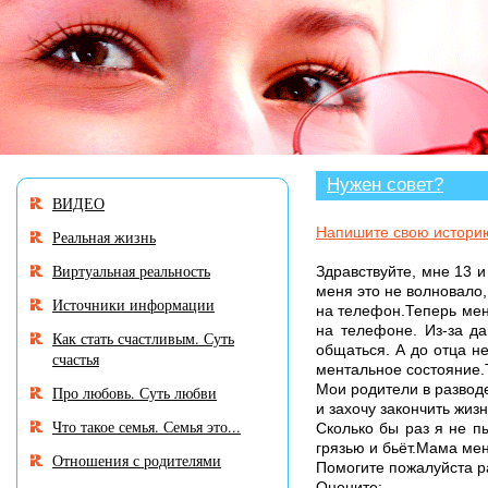
В разделе «Нужен совет?
Нужен совет?
ВИДЕО
Напишите свою истори
Реальная жизнь
Виртуальная реальность
Здравствуйте, мне 13 
меня это не волновало,
Источники информации
на телефон.Теперь мен
на телефоне. Из-за д
Как стать счастливым. Суть
общаться. А до отца н
счастья
ментальное состояние.Т
Мои родители в разводе
Про любовь. Суть любви
и захочу закончить жизн
Что такое семья. Семья это...
Сколько бы раз я не п
грязью и бьёт.Мама мен
Отношения с родителями
Помогите пожалуйста р
Оцените: