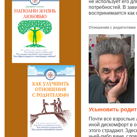
не использует его д
потребностей. В за
воспринимается как 
Отношения с родителями
Усыновить родит
Почти все взрослые
иной дискомфорт в о
этого страдают. Здес
чьей-либо вине, сло