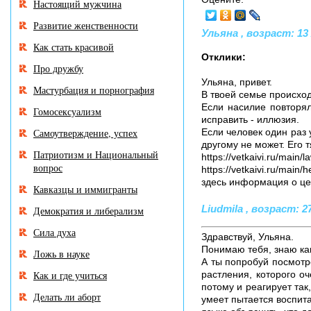
Настоящий мужчина
Развитие женственности
Ульяна , возраст: 13 
Как стать красивой
Отклики:
Про дружбу
Ульяна, привет.
Мастурбация и порнография
В твоей семье происход
Если насилие повторял
Гомосексуализм
исправить - иллюзия.
Самоутверждение, успех
Если человек один раз 
другому не может. Его т
Патриотизм и Национальный
https://vetkaivi.ru/main/l
вопрос
https://vetkaivi.ru/main/
здесь информация о ц
Кавказцы и иммигранты
Liudmila , возраст: 27
Демократия и либерализм
Сила духа
Здравствуй, Ульяна.
Понимаю тебя, знаю ка
Ложь в науке
А ты попробуй посмотре
Как и где учиться
растления, которого оч
потому и реагирует так
Делать ли аборт
умеет пытается воспита