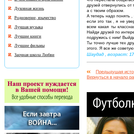
друзей отвернулись от 
Духовная жизнь
а с твоим образом.
А теперь надо понять ,
Родноверие, язычество
если это так , я не ув
Лучшая музыка
всем какая ты классна
Найди друзей по интере
Лучшие книги
подружись с ним! Выйди
Ты точно лучше тех дру
Лучшие фильмы
этого. Я все же совету
Заочная школа Любви
Шаудад , возраст: 17 
Предыдущая исто
Вернуться в начало р