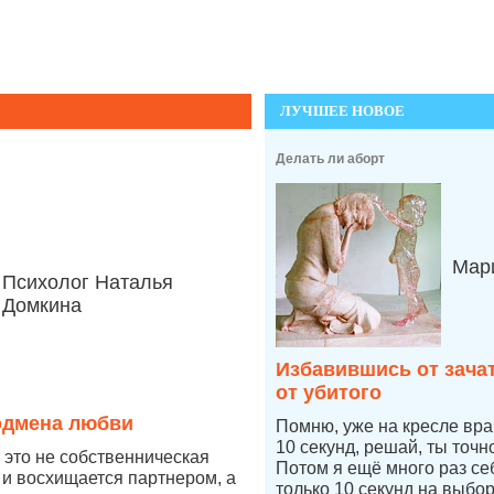
ЛУЧШЕЕ НОВОЕ
Делать ли аборт
Мари
Психолог Наталья
Домкина
Избавившись от зача
от убитого
одмена любви
Помню, уже на кресле врач
10 секунд, решай, ты точ
это не собственническая
Потом я ещё много раз се
 и восхищается партнером, а
только 10 секунд на выбо