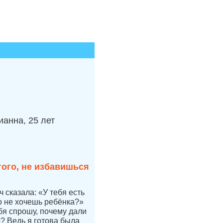
анна, 25 лет
того, не избавишься
 сказала: «У тебя есть
но не хочешь ребёнка?»
бя спрошу, почему дали
р? Ведь я готова была