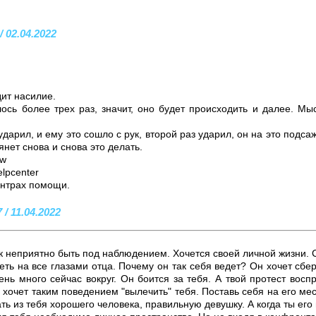
/ 02.04.2022
ит насилие.
ось более трех раз, значит, оно будет происходить и далее. Мы
ударил, и ему это сошло с рук, второй раз ударил, он на это подса
янет снова и снова это делать.
aw
helpcenter
ентрах помощи.
 / 11.04.2022
к неприятно быть под наблюдением. Хочется своей личной жизни. 
ть на все глазами отца. Почему он так себя ведет? Он хочет сбер
ень много сейчас вокруг. Он боится за тебя. А твой протест восп
, хочет таким поведением "вылечить" тебя. Поставь себя на его ме
ть из тебя хорошего человека, правильную девушку. А когда ты его