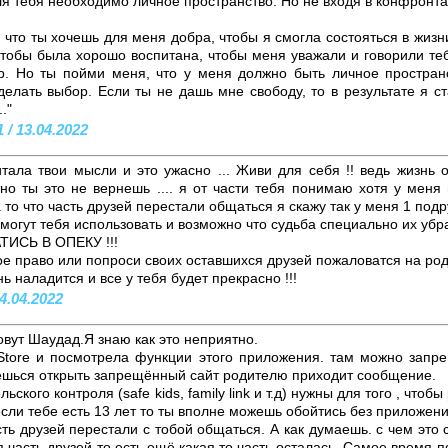
ля тебя необходимо личное пространство. Но не входя в конфронт
аю что ты хочешь для меня добра, чтобы я смогла состояться в жизн
тобы была хорошо воспитана, чтобы меня уважали и говорили теб
р. Но ты пойми меня, что у меня должно быть личное простран
елать выбор. Если ты не дашь мне свободу, то в результате я с
."
 / 13.04.2022
тала твои мысли и это ужасно ... Живи для себя !! ведь жизнь 
но ты это не вернешь .... я от части тебя понимаю хотя у меня
а то что часть друзей перестали общаться я скажу так у меня 1 под
 могут тебя использовать и возможно что судьба специально их убр
ТИСЬ В ОПЕКУ !!!
ое право или попроси своих оставшихся друзей пожаловатся на ро
ь наладится и все у тебя будет прекрасно !!!
4.04.2022
овут Шаудад.Я знаю как это неприятно.
Store и посмотрела функции этого приложения. там можно запр
аешься открыть запрещённый сайт родителю приходит сообщение.
ского контроля (safe kids, family link и т.д) нужны для того , чтоб
ь если тебе есть 13 лет то ты вполне можешь обойтись без приложени
ть друзей перестали с тобой общаться. А как думаешь. с чем это
 часть друзей то есть ещё какая то часть осталась. Самое время п