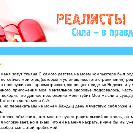
» много историй, авторы которых остро нуждаются в 
ю
и меня зовут Ульяна.С самого детства на моем компьютере был ро
 но сейчас мой отец (который и устанавливал эти ограничения) реш
я прослушивают, просматривают, запрещают сидетьв Яндексе и у 
анного приложения мое ментальное здоровье подорвалось, част
е доходит, что данное приложение меня губит Мои мысли о суецыд
ак же он часто меня бьёт.
, но переехать мы не можем.Каждыц день я чувствую себя хуже и 
ь.
ыталась объяснить, что мне не нужен родительский контроль, он 
я успокаивает, но я знаю, что ей на меня насрать, иначе бы мы уж
азобраться с этой проблемой