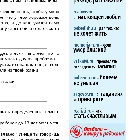
ацию с ним, а с пониманием.
и как личность, чтобы у меня
е, что у тебя хорошая дочь,
ство, я должна учится сама
тану скрытной и отдалюсь от
одна и если ты с ней что то
 немного другая проблема ..
руга зато она настоящая ведь
ала из твоей жизни
дителей
ещать определенные темы в
ы ребёнок до 13 лет мог иметь
я.
 связано? И ещё ты говоришь
одумать , почему часть твоих