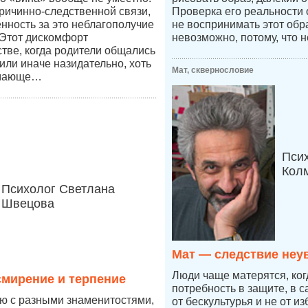
причинно-следственной связи,
Проверка его реальности
енность за это неблагополучие
не воспринимать этот обр
 Этот дискомфорт
невозможно, потому, что н
стве, когда родители общались
к или иначе назидательно, хоть
Мат, сквернословие
имающе…
Пси
Кол
Психолог Светлана
Швецова
Мат — следствие неу
Люди чаще матерятся, ког
мирение и терпение
потребность в защите, в 
ю с разными знаменитостями,
от бескультурья и не от из