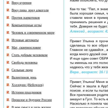
языке объяснить, что д
Вред курения
Как-то так: "Пап, я зн
Вред пива, вред алкоголя
была хорошая семья, ч
Против наркотиков
ставили меня в приме
принимать решения и д
Компьютерные игры
тебя. Доверия не будет..
Алексей , возраст: 41
Человек в современном мире
Игровые автоматы
Привет Ульяна я прочи
сделаешь то все обрат
Мат, сквернословие
Главное не сдавайся , 
когда много друзей они
Стать добрым человеком
И еще один совет ОБРА
Свобода человека
ты имеешь на это полн
надеюсь что у тебя жизн
Сильные люди
Вера , возраст: 16 / 1
Валентинов день
Привет, Ульяна! Меня з
Хэллоуин (Helloween)
Сейчас я зашла в App
поиске. и если ты пыт
История праздников
Все приложения родитель
аккаунт в Гугл. То ест
Прошлое и будущее России
Насколько я поняла час
В чем смысл и цель жизни
что перестала общаться