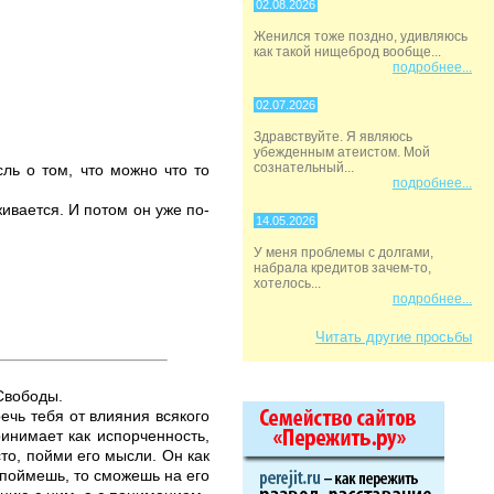
02.08.2026
Женился тоже поздно, удивляюсь
как такой нищеброд вообще...
подробнее...
02.07.2026
Здравствуйте. Я являюсь
убежденным атеистом. Мой
сознательный...
сль о том, что можно что то
подробнее...
живается. И потом он уже по-
14.05.2026
У меня проблемы с долгами,
набрала кредитов зачем-то,
хотелось...
подробнее...
Читать другие просьбы
Свободы.
ечь тебя от влияния всякого
ринимает как испорченность,
сто, пойми его мысли. Он как
 поймешь, то сможешь на его