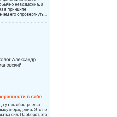
 обычно невозможна, а
аз в принципе
ечем его опровергнуть...
холог Александр
мановский
веренности в себе
да у них обостряется
самоутверждении. Это не
бытка сил. Наоборот, это