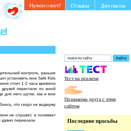
Вашем участии и совете.
дительский контроль, раньше
Тест на реализм
ил установить мне Safe Kids
меня стоит 1-2 часа времени
ь друзей перестали по мной
е для него шутки, как и мое
Познакомь друга с этим
боюсь, что скоро не выдержу
сайтом
меня не слушает, а поливает
е давно переехали.
Последние просьбы