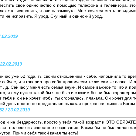
зместить своё одиночество с помощью телефона и телевизора, это
лах это исправить, я очень замкнута. Мне хочется стать невидим
ти не исправить. Я урод. Скучный и одинокий урод.
4.02.2019
 22.02.2019
ейчас уже 52 года, ты своим отношением к себе, напомнила то вр
е сейчас, и я говорил про себя практически те же самые слова. И 
т . д. Сейчас у меня есть семья внуки. И самое важное то что я при
что, я ему нужен какой бы я не был и с каким бы ни был характером
 тебя и он не хочет чтобы ты огорчалась, плакала, Он хочет для
ий день просто не представляешь какая прекрасная жизнь с Богом
2 / 23.02.2019
урод и не бездарность, просто у тебя такой возраст и ЭТО ОБЯЗ
осят половое и личностное созревание. Каким бы не был человек 
нутри. Прими себя такой какая ты есть!