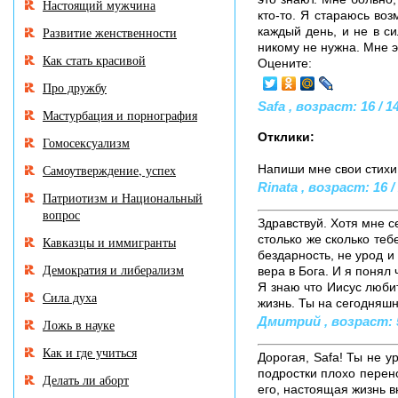
Настоящий мужчина
кто-то. Я стараюсь во
Развитие женственности
каждый день, и не в си
никому не нужна. Мне э
Как стать красивой
Оцените:
Про дружбу
Safa , возраст: 16 / 1
Мастурбация и порнография
Отклики:
Гомосексуализм
Самоутверждение, успех
Напиши мне свои стихи
Rinata , возраст: 16 /
Патриотизм и Национальный
вопрос
Здравствуй. Хотя мне с
столько же сколько теб
Кавказцы и иммигранты
бездарность, не урод и 
Демократия и либерализм
вера в Бога. И я понял 
Я знаю что Иисус любит
Сила духа
жизнь. Ты на сегодняшн
Дмитрий , возраст: 5
Ложь в науке
Как и где учиться
Дорогая, Safa! Ты не 
подростки плохо перен
Делать ли аборт
его, настоящая жизнь в