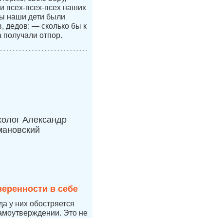
 и всех-всех-всех наших
бы наши дети были
 дедов: — сколько бы к
а получали отпор.
холог Александр
мановский
веренности в себе
да у них обостряется
самоутверждении. Это не