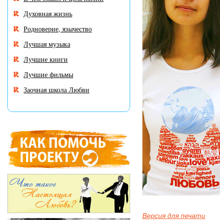
Духовная жизнь
Родноверие, язычество
Лучшая музыка
Лучшие книги
Лучшие фильмы
Заочная школа Любви
Версия для печати