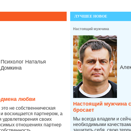
ЛУЧШЕЕ НОВОЕ
Настоящий мужчина
Психолог Наталья
Але
Домкина
одмена любви
Настоящий мужчина с
это не собственническая
бросает
 и восхищается партнером, а
Мы всегда владели и сей
ля удовлетворения своих
необходимыми качествами,
висимых отношениях партнер
защитить себя, свою терр
собственность.