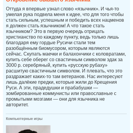
Оттуда я впервые узнал слово «язычник». И чья-то
умелая рука подвела меня к идее, что для того чтобы
стать сильным, успешным и победить всех нацменов
я должен стать язычником! А что такое стать
язычником? Это в первую очередь отрицать
христианство по каждому пункту, ведь только лишь
благодаря ему гордые Русичи стали тем
разобщённым биомусором, которым являются
сейчас. Скупать маечки и балахончики с коловратами,
купить себе оберег со свастичным символом эдак за
3000 р. серебряный, купить «русскую рубаху»
расшитую свастичным символом. И плевать, что это
раздражает каких-то там ветеранов. Нас интересуют
лишь далёкие предки, которые жили до Крещения
Руси. А эти, прадедушки и прабабушки —
зомбированные коммунисты или православные с
промытыми мозгами — они для язычника не
авторитет.
Компьютерные игры