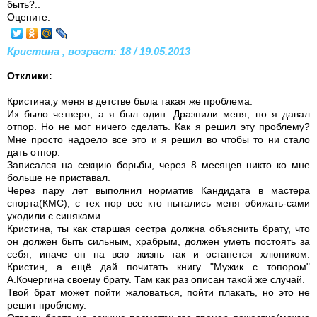
быть?..
Оцените:
Кристина , возраст: 18 / 19.05.2013
Отклики:
Кристина,у меня в детстве была такая же проблема.
Их было четверо, а я был один. Дразнили меня, но я давал
отпор. Но не мог ничего сделать. Как я решил эту проблему?
Мне просто надоело все это и я решил во чтобы то ни стало
дать отпор.
Записался на секцию борьбы, через 8 месяцев никто ко мне
больше не приставал.
Через пару лет выполнил норматив Кандидата в мастера
спорта(КМС), с тех пор все кто пытались меня обижать-сами
уходили с синяками.
Кристина, ты как старшая сестра должна объяснить брату, что
он должен быть сильным, храбрым, должен уметь постоять за
себя, иначе он на всю жизнь так и останется хлюпиком.
Кристин, а ещё дай почитать книгу "Мужик с топором"
А.Кочергина своему брату. Там как раз описан такой же случай.
Твой брат может пойти жаловаться, пойти плакать, но это не
решит проблему.