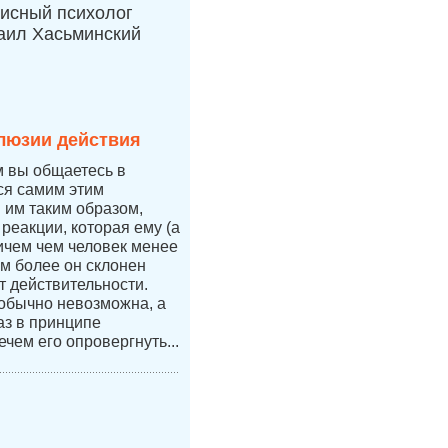
исный психолог
аил Хасьминский
люзии действия
м вы общаетесь в
тся самим этим
я им таким образом,
 реакции, которая ему (а
ичем чем человек менее
ем более он склонен
т действительности.
 обычно невозможна, а
аз в принципе
ечем его опровергнуть...