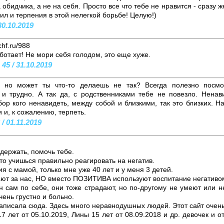
обидчика, а не на себя. Просто все что тебе не нравится - сразу ж
ил и терпения в этой нелегкой борьбе! Целую!)
30.10.2019
chf.ru/988
ботает! Не мори себя голодом, это еще хуже.
5 / 31.10.2019
, но может ты что-то делаешь не так? Всегда полезно посмо
о и трудно. А так да, с родственниками тебе не повезло. Ненав
ор кого ненавидеть, между собой и близкими, так это близких. Н
 и, к сожалению, терпеть.
/ 01.11.2019
держать, помочь тебе.
то учишься правильно реагировать на негатив.
я с мамой, только мне уже 40 лет и у меня 3 детей.
т за нас, НО вместо ПОЗИТИВА используют воспитание негативо
н сам по себе, они тоже страдают, но по-другому не умеют или н
ень грустно и больно.
аписала сюда. Здесь много неравнодушных людей. Этот сайт очень
 лет от 05.10.2019, Лины 15 лет от 08.09.2018 и др. девочек и о