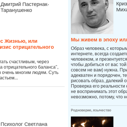
Криз
Дмитрий Пастернак-
Мих
Таранушенко
Мы живем в эпоху ил
 с Жизнью, или
изис отрицательного
Образ человека, с которы
интернете, всегда создае
человеком, и презентуетс
стать счастливым, через
чтобы добиться от вас той
а отрицательного баланса",
совсем не вам) нужна. Пр
 очень многим людям. Суть
адекватен и порядочен, т
астьем...
рисовать образ, далекий о
Проверка его реальности
не воспринимать этот обр
невозможно, потому, что н
Родноверие, язычество
Психолог Светлана