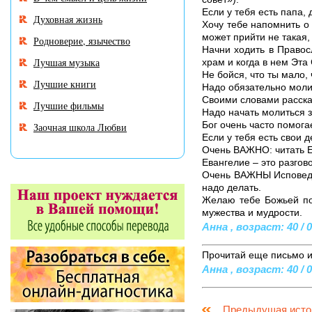
Если у тебя есть папа,
Духовная жизнь
Хочу тебе напомнить о 
может прийти не такая,
Родноверие, язычество
Начни ходить в Правос
Лучшая музыка
храм и когда в нем Эта
Не бойся, что ты мало,
Лучшие книги
Надо обязательно молит
Своими словами рассказ
Лучшие фильмы
Надо начать молиться за
Бог очень часто помога
Заочная школа Любви
Если у тебя есть свои 
Очень ВАЖНО: читать Е
Евангелие – это разгов
Очень ВАЖНЫ Исповедь 
надо делать.
Желаю тебе Божьей по
мужества и мудрости.
Анна , возраст: 40 / 0
Прочитай еще письмо и 
Анна , возраст: 40 / 0
Предыдущая исто