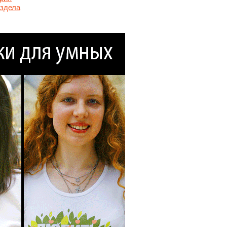
аздела