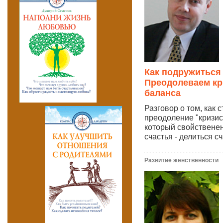
Как подружиться
Преодолеваем кр
баланса
Разговор о том, как 
преодоление "кризис
который свойственен
счастья - делиться сч
Развитие женственности