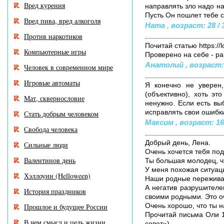
Вред курения
направлять зло надо на 
Пусть Он пошлет тебе с
Вред пива, вред алкоголя
Ната , возраст: 28 / 
Против наркотиков
Почитай статью https://l
Компьютерные игры
Проверено на себе - ра
Анатолий , возраст: 4
Человек в современном мире
Игровые автоматы
Я конечно не уверен
(объективно), хоть эт
Мат, сквернословие
ненужно. Если есть выб
исправлять свои ошибки
Стать добрым человеком
Максим , возраст: 16 
Свобода человека
Добрый день, Лена.
Сильные люди
Очень хочется тебя под
Валентинов день
Ты большая молодец, ч
У меня похожая ситуаци
Хэллоуин (Helloween)
Наши родные переживаю
А негатив разрушителе
История праздников
своими родными. Это оч
Очень хорошо, что ты н
Прошлое и будущее России
Прочитай письма Оли 17
В чем смысл и цель жизни
совет»).