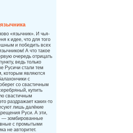
 язычника
лово «язычник». И чья-
ня к идее, что для того
ешным и победить всех
язычником! А что такое
ервую очередь отрицать
ункту, ведь только
е Русичи стали тем
, которым являются
балахончики с
 оберег со свастичным
 серебряный, купить
ую свастичным
это раздражает каких-то
есуют лишь далёкие
Крещения Руси. А эти,
и — зомбированные
авные с промытыми
ка не авторитет.