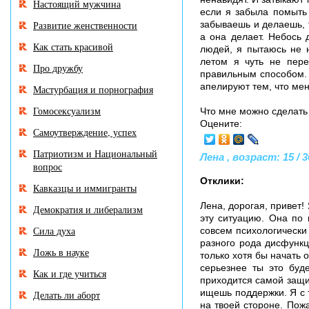
Настоящий мужчина
если я забыла помыть
Развитие женственности
забываешь и делаешь, 
а она делает. Небось 
Как стать красивой
людей, я пытаюсь не н
летом я чуть не пере
Про дружбу
правильным способом. 
апелируют тем, что мен
Мастурбация и порнография
Гомосексуализм
Что мне можно сделать 
Оцените:
Самоутверждение, успех
Патриотизм и Национальный
Лена , возраст: 15 / 3
вопрос
Отклики:
Кавказцы и иммигранты
Лена, дорогая, привет!
Демократия и либерализм
эту ситуацию. Она по 
Сила духа
совсем психологически 
разного рода дисфункц
Ложь в науке
только хотя бы начать о
серьезнее ты это буд
Как и где учиться
приходится самой защи
ищешь поддержки. Я с т
Делать ли аборт
на твоей стороне. Пож