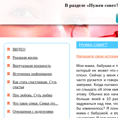
В разделе «Нужен совет
Нужен совет?
ВИДЕО
Напишите свою истори
Реальная жизнь
Виртуальная реальность
Мои мама, бабушка и те
который не может что-л
Источники информации
плохо. Сейчас у меня к
часто ругается и говор
Как стать счастливым. Суть
завтрака. Когда пытаюс
счастья
но слышать об этом каж
этому. Обычно все начи
Про любовь. Суть любви
больше моей в 10 раз
Что такое семья. Семья это...
задуматься над тем, чт
бы изменилось? Я пони
Отношения с родителями
мама с бабушкой, и вт
ненавидят. И затыкают