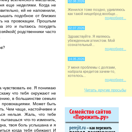
02.08.2026
еня еще неделями. Когда не
Женился тоже поздно, удивляюсь
ивительно, ей не напомнили,
как такой нищеброд вообще...
лышать подобное от близких
подробнее...
ить на провокации. Прошлым
ла это и пытаюсь похудеть
02.07.2026
озяйкой( родственники часто
.
Здравствуйте. Я являюсь
убежденным атеистом. Мой
сознательный...
ов?
подробнее...
14.05.2026
У меня проблемы с долгами,
набрала кредитов зачем-то,
хотелось...
подробнее...
а чувствовать ее. Я понимаю
Читать другие просьбы
скажу что тебя окружают не
лению, в большинстве семьях
о провокациями. Может быть
ить. Чем чаще, настойчивее и
ся нельзя. Жаль, что тебе
 пытаешься что-то изменить,
дна, твоя боль услышана и я
иться когда тебя обижают. И