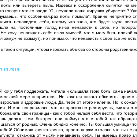
 полы или вытереть пыль. Издевки и оскорбления сыпятся на м
то говорят что-то вроде:"О, неужели наша жирушка убирается? Уд
думаешь, что особенная,раз полы помыла". Крайне неприятно с
ачать ненавидеть себя, потому что знаю, что будет глупо вест
шла на постоянный голод из-за ненависти к себе, но поборо
Не хочу ненавидеть себя из-за мыслей, что я могу быть плохой х
я замуж не возьмут), но понимаю, что ненависть к себе все же есть
в такой ситуации, чтобы избежать абъюза со стороны родственник
0.10.2019
 Я хочу тебя поддержать. Читала и слышала твою боль, сама начал
меньшей мере неприятная. Не хочется никого обвинять, просто 
взрослые и здоровые люди. Да, тебе от этого нелегче. Но, к сожа
ия. И мне понравилось, что ты правильно реагируешь, считая эт
бозначать свои границы - как с тобой нельзя себя вести, что говор
ешь делать, тем быстрее они поймут что с тобой так обращать
щаться от родных. Очень обидно конечно. Ты большая умница что
обой! Обнимаю крепко-крепко, просто держи в голове что ты не о
алуйста, откажись от мысли ненавидеть себя. Ты имеешь право зл