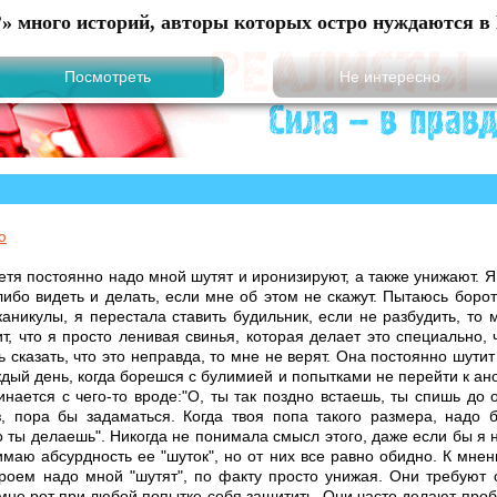
?» много историй, авторы которых остро нуждаются в 
ю
тя постоянно надо мной шутят и иронизируют, а также унижают. Я ч
ибо видеть и делать, если мне об этом не скажут. Пытаюсь борот
аникулы, я перестала ставить будильник, если не разбудить, то м
ит, что я просто ленивая свинья, которая делает это специально,
ь сказать, что это неправда, то мне не верят. Она постоянно шути
дый день, когда борешся с булимией и попытками не перейти к ан
нается с чего-то вроде:"О, ты так поздно встаешь, ты спишь до 
, пора бы задаматься. Когда твоя попа такого размера, надо 
о ты делаешь". Никогда не понимала смысл этого, даже если бы я н
маю абсурдность ее "шуток", но от них все равно обидно. К мне
роем надо мной "шутят", по факту просто унижая. Они требуют 
 мне рот при любой попытке себя защитить. Они часто делают про