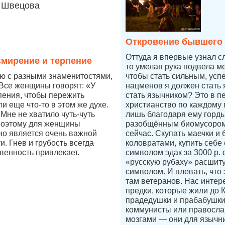
Швецова
Откровение бывшего
Оттуда я впервые узнал с
мирение и терпение
то умелая рука подвела ме
ю с разными знаменитостями,
чтобы стать сильным, усп
Все женщины говорят: «У
нацменов я должен стать 
пения, чтобы пережить
стать язычником? Это в п
и еще что-то в этом же духе.
христианство по каждому п
Мне не хватило чуть-чуть
лишь благодаря ему горды
поэтому для женщины
разобщённым биомусором
но является очень важной
сейчас. Скупать маечки и 
. Гнев и грубость всегда
коловратами, купить себе
венность привлекает.
символом эдак за 3000 р.
«русскую рубаху» расшит
символом. И плевать, что 
там ветеранов. Нас интер
предки, которые жили до 
прадедушки и прабабушк
коммунисты или правосл
мозгами — они для язычни