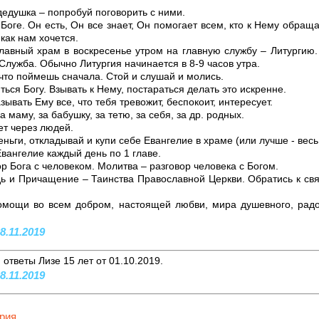
 дедушка – попробуй поговорить с ними.
Боге. Он есть, Он все знает, Он помогает всем, кто к Нему обращ
 как нам хочется.
лавный храм в воскресенье утром на главную службу – Литургию.
 Служба. Обычно Литургия начинается в 8-9 часов утра.
 что поймешь сначала. Стой и слушай и молись.
ься Богу. Взывать к Нему, постараться делать это искренне.
ывать Ему все, что тебя тревожит, беспокоит, интересует.
 маму, за бабушку, за тетю, за себя, за др. родных.
ет через людей.
деньги, откладывай и купи себе Евангелие в храме (или лучше - весь
вангелие каждый день по 1 главе.
ор Бога с человеком. Молитва – разговор человека с Богом.
и Причащение – Таинства Православной Церкви. Обратись к свящ
мощи во вcем добром, настоящей любви, мира душевного, радос
8.11.2019
ответы Лизе 15 лет от 01.10.2019.
8.11.2019
рия