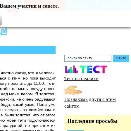
Вашем участии и совете.
естно скажу, что я человек,
Тест на реализм
ься с этим, но пока выходит
огу проспать до 11:00. Тетя
 чтобы не мыть посуду после
т над моим весом. Я толстая,
Познакомь друга с этим
орексии, не очень радуешься
обеда, какой ужас. Попа уже
сайтом
бы следить за хозяйством и
е была толстая, что от этого
нию моей тети подключаются
Последние просьбы
оправданий, но при этом их
блему вселенского масштаба,