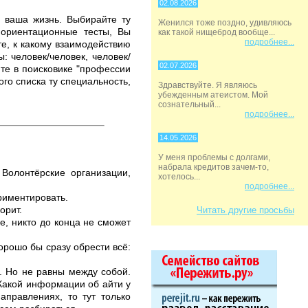
02.08.2026
о ваша жизнь. Выбирайте ту
Женился тоже поздно, удивляюсь
ориентационные тесты, Вы
как такой нищеброд вообще...
подробнее...
те, к какому взаимодействию
: человек/человек, человек/
02.07.2026
йте в поисковике "профессии
ого списка ту специальность,
Здравствуйте. Я являюсь
убежденным атеистом. Мой
сознательный...
подробнее...
14.05.2026
У меня проблемы с долгами,
набрала кредитов зачем-то,
Волонтёрские организации,
хотелось...
подробнее...
риментировать.
орит.
Читать другие просьбы
е, никто до конца не сможет
орошо бы сразу обрести всё:
. Но не равны между собой.
. Какой информации об айти у
аправлениях, то тут только