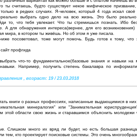
 о различных вариантах как можно больше и с опытом начнёшь во в
что ты считаешь, будто существует некое мифическое призвание,
только в редких случаях. Я-человек, который 4 года искал своё
реально выбрать одно дело на всю жизнь. Это было реально
ди то, что тебя увлекает. Что ты стремишься познать. Ибо бе
е. А для обнаружения интереса(вернее, для его возникновения) 
ая мира, в котором ты живёшь. Но об этом я уже писала.
 ниже посоветовал, тоже могут помочь. Будь готов к тому, чт
 сайт профгида
 выбрать что-то фундаментальное(базовые знания и навыки на 
 навыки. Например, получить степень бакалавра по информати
вления , возраст: 19 / 23.03.2018
тать книги о разных профессиях, написанные выдающимися в них
нимательная минералогия" или "Занимательная юриспруденция
им этой области свою жизнь и старавшимся объяснить молодежи
ые. Слишком много их вряд ли будет, но есть большая разница
ли тем, кто проектирует поисковые системы. Это очень многообра