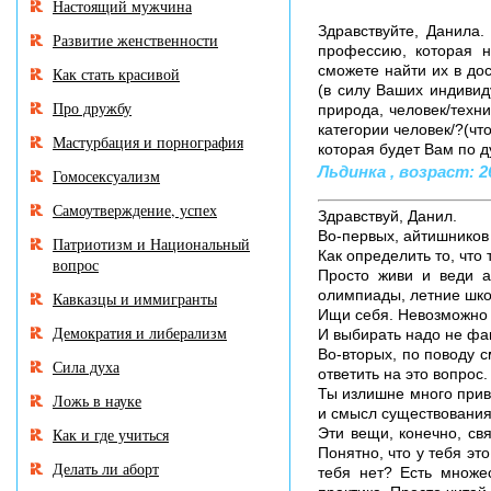
Настоящий мужчина
Здравствуйте, Данила.
Развитие женственности
профессию, которая 
сможете найти их в дос
Как стать красивой
(в силу Ваших индивид
Про дружбу
природа, человек/техни
категории человек/?(чт
Мастурбация и порнография
которая будет Вам по д
Льдинка , возраст: 26
Гомосексуализм
Самоутверждение, успех
Здравствуй, Данил.
Во-первых, айтишников 
Патриотизм и Национальный
Как определить то, что
вопрос
Просто живи и веди а
олимпиады, летние школ
Кавказцы и иммигранты
Ищи себя. Невозможно 
Демократия и либерализм
И выбирать надо не фак
Во-вторых, по поводу с
Сила духа
ответить на это вопрос.
Ты излишне много прив
Ложь в науке
и смысл существования,
Как и где учиться
Эти вещи, конечно, св
Понятно, что у тебя эт
Делать ли аборт
тебя нет? Есть множес