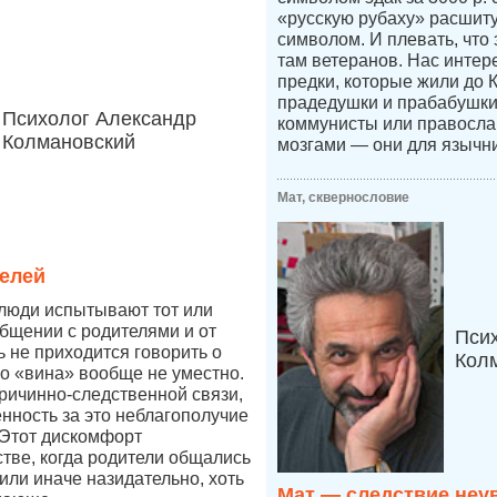
«русскую рубаху» расшит
символом. И плевать, что 
там ветеранов. Нас интер
предки, которые жили до 
прадедушки и прабабушк
Психолог Александр
коммунисты или правосл
Колмановский
мозгами — они для язычни
Мат, сквернословие
елей
 люди испытывают тот или
бщении с родителями и от
Пси
ь не приходится говорить о
Кол
во «вина» вообще не уместно.
причинно-следственной связи,
енность за это неблагополучие
 Этот дискомфорт
стве, когда родители общались
к или иначе назидательно, хоть
Мат — следствие неу