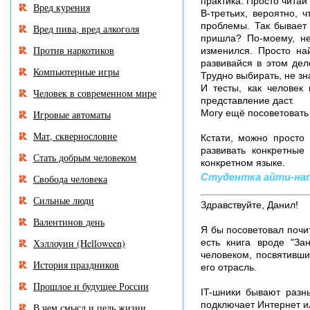
практика. Просто читай
Вред курения
В-третьих, вероятно, 
проблемы. Так бывает 
Вред пива, вред алкоголя
пришла? По-моему, не
Против наркотиков
изменился. Просто най
развивайся в этом дел
Компьютерные игры
Трудно выбирать, не зн
И тесты, как человек
Человек в современном мире
представление даст.
Могу ещё посоветовать
Игровые автоматы
Мат, сквернословие
Кстати, можно просто
развивать конкретные
Стать добрым человеком
конкретном языке.
Студентка айти-напра
Свобода человека
Сильные люди
Здравствуйте, Данил!
Валентинов день
Я бы посоветовал почи
Хэллоуин (Helloween)
есть книга вроде "За
человеком, посвятивш
История праздников
его отрасль.
Прошлое и будущее России
IT-шники бывают разн
подключает Интернет и
В чем смысл и цель жизни