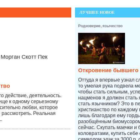
ЛУЧШЕЕ НОВОЕ
Родноверие, язычество
Морган Скотт Пек
Откровение бывшего
Оттуда я впервые узнал с
ство
то умелая рука подвела ме
чтобы стать сильным, усп
о действие, деятельность.
нацменов я должен стать 
еще к одному серьезному
стать язычником? Это в п
сительно любви, которое
христианство по каждому п
 рассмотреть. Реальная
лишь благодаря ему горды
.
разобщённым биомусором
сейчас. Скупать маечки и 
коловратами, купить себе
символом эдак за 3000 р.