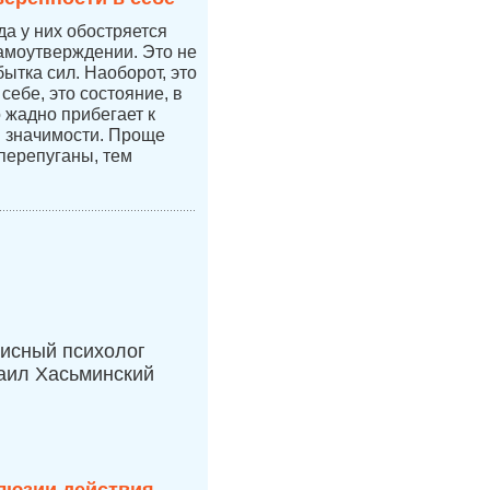
да у них обостряется
самоутверждении. Это не
бытка сил. Наоборот, это
себе, это состояние, в
 жадно прибегает к
 значимости. Проще
перепуганы, тем
исный психолог
аил Хасьминский