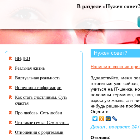
В разделе «Нужен совет
Нужен совет?
ВИДЕО
Напишите свою истори
Реальная жизнь
Виртуальная реальность
Здравствуйте, меня зов
готовиться уже сейчас,
Источники информации
учиться на IT-шника, н
половины терминов, на
Как стать счастливым. Суть
взрослую жизнь, а я ни
счастья
нибудь решение пробле
Оцените:
Про любовь. Суть любви
Что такое семья. Семья это...
Данил , возраст: 14 /
Отношения с родителями
Отклики: