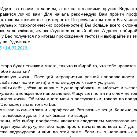
 Идите за своим желанием, а не за желаниями других. Ведь-эт
нравится лично вам. Для начала рекомендую Вам пройти проф
таточном количестве в интернете. По результатам теста Вы увиди
уальных психологических особенностей) Вы больше всего склонны
ка, человек/знак, человек/художественный образ. А далее набира
о у Вас получится по итогам прохождения тестов) и выбирайте из эт
уше. Удачи вам.
 / 14.03.2018
скоро будет слишком много, так что выбирай то, что тебе нравится.
 тебе нравится?
ктивную жизнь. Посещай мероприятия разной направленности. 
ы(в том числе и айти) и многое другое к твоим услугам.
найти себя , лёжа на диване. Нужно пробовать, ошибаться и экспе
ультет, а конкретное направление. Факультет почти ни о чём не гов
мысла жизни. Об этом много можно рассуждать и, говоря по правд
 Это может знать только Бог.
язываешь смысл жизни к профессии. Это разные вещи. Конечно, х
 и любимое дело. Но так бывает не всегда.
язаны, ибо выбор профессии является следствием мировоззрения
о идёт рука об руку, но тебе надо просто начать действовать. И да
тво видеоуроков и книг по этой теме. Если ты о непонятных н