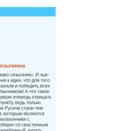
 язычника
лово «язычник». И чья-
ня к идее, что для того
ешным и победить всех
язычником! А что такое
ервую очередь отрицать
ункту, ведь только
е Русичи стали тем
, которым являются
балахончики с
 оберег со свастичным
 серебряный, купить