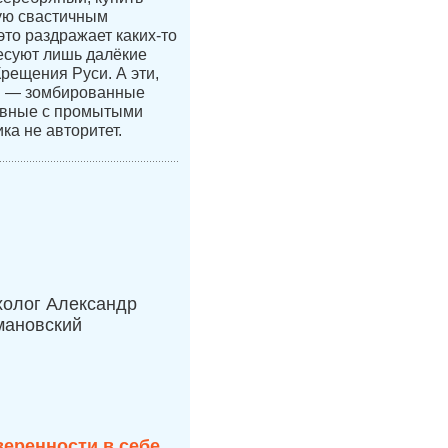
ую свастичным
это раздражает каких-то
есуют лишь далёкие
Крещения Руси. А эти,
и — зомбированные
авные с промытыми
ка не авторитет.
холог Александр
мановский
веренности в себе