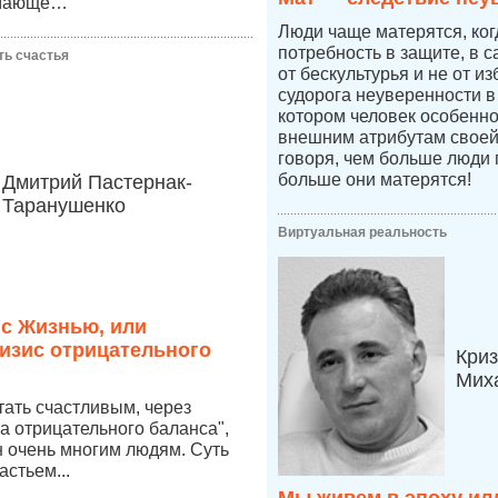
имающе…
Люди чаще матерятся, ког
потребность в защите, в 
ть счастья
от бескультурья и не от из
судорога неуверенности в 
котором человек особенно
внешним атрибутам своей
говоря, чем больше люди 
больше они матерятся!
Дмитрий Пастернак-
Таранушенко
Виртуальная реальность
 с Жизнью, или
изис отрицательного
Криз
Мих
стать счастливым, через
а отрицательного баланса",
 очень многим людям. Суть
астьем...